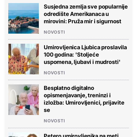
Susjedna zemlja sve popularnije
odredište Amerikanaca u
mirovini: Pruža mir i sigurnost
NOVOSTI
Umirovljenica Ljubica proslavila
100 godina: 'Stoljeće
uspomena, ljubavi i mudrosti'
NOVOSTI
Besplatno digitalno
opismenjavanje, treninzi i
izložba: Umirovljenici, prijavite
se
NOVOSTI
Petero umirovljenika na meti