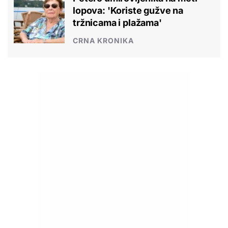
lopova: 'Koriste gužve na
tržnicama i plažama'
CRNA KRONIKA