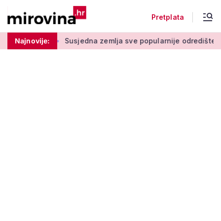
Pretplata
ugom stupu
Najnovije:
Susjedna zemlja sve popularnije odredište Amerik