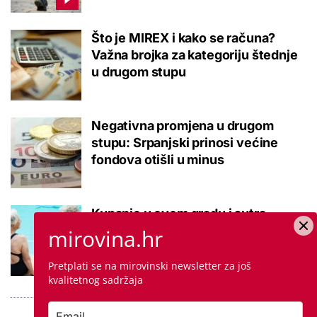
Što je MIREX i kako se računa?
Važna brojka za kategoriju štednje
u drugom stupu
Negativna promjena u drugom
stupu: Srpanjski prinosi većine
fondova otišli u minus
Kupanje u ovom gradu i sutra
besplatno: Građani se mogu
mirovina.hr
ohladiti tijekom toplinskog vala
Pretplati se na mirovinski newsletter za još
kvalitetnog sadržaja