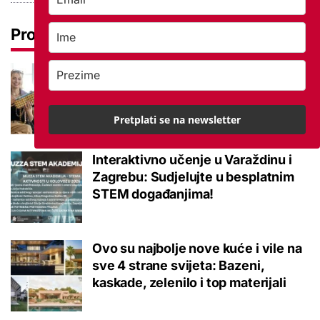
Pročitaj još
Među najtraženijim zanimanjima na
burzi samo za jedno treba faks:
Ostalo malo mjesta za drugi rok
Pretplati se na newsletter
Interaktivno učenje u Varaždinu i
Zagrebu: Sudjelujte u besplatnim
STEM događanjima!
Ovo su najbolje nove kuće i vile na
sve 4 strane svijeta: Bazeni,
kaskade, zelenilo i top materijali