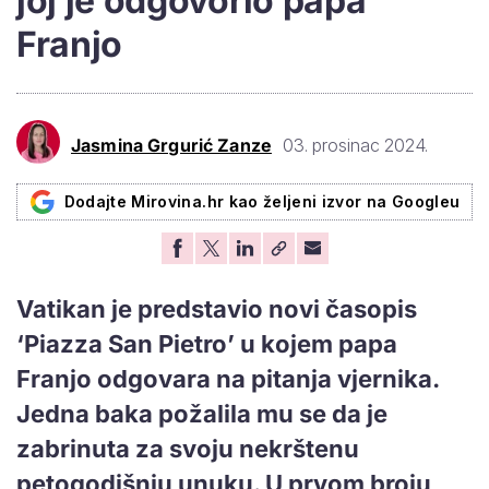
joj je odgovorio papa
Franjo
Jasmina Grgurić Zanze
03. prosinac 2024.
Dodajte Mirovina.hr kao željeni izvor na Googleu
Vatikan je predstavio novi časopis
‘Piazza San Pietro’ u kojem papa
Franjo odgovara na pitanja vjernika.
Jedna baka požalila mu se da je
zabrinuta za svoju nekrštenu
petogodišnju unuku. U prvom broju