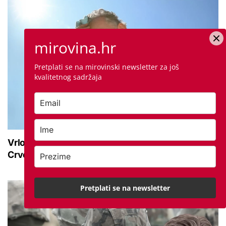
mirovina.hr
Pretplati se na mirovinski newsletter za još
kvalitetnog sadržaja
Vrlo velika opasnost od vrućine do kraja tjedna:
Crveno upozorenje vlada na ovom području
Pretplati se na newsletter