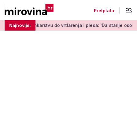
Pretplata
rstvu do vrtlarenja i plesa: 'Da starije osobe ne ostavimo sam
Najnovije: