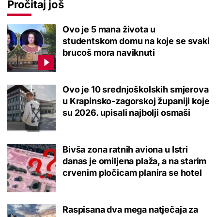
Pročitaj još
Ovo je 5 mana života u
studentskom domu na koje se svaki
brucoš mora naviknuti
Ovo je 10 srednjoškolskih smjerova
u Krapinsko-zagorskoj županiji koje
su 2026. upisali najbolji osmaši
Bivša zona ratnih aviona u Istri
danas je omiljena plaža, a na starim
crvenim pločicam planira se hotel
Raspisana dva mega natječaja za