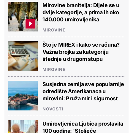
Mirovine branitelja: Dijele se u
dvije kategorije, a prima ih oko
140.000 umirovljenika
MIROVINE
Što je MIREX i kako se računa?
Važna brojka za kategoriju
štednje u drugom stupu
MIROVINE
Susjedna zemlja sve popularnije
odredište Amerikanaca u
mirovini: Pruža mir i sigurnost
NOVOSTI
Umirovljenica Ljubica proslavila
100 godina: 'Stoljeće