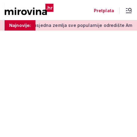
Pretplata
tupu
Najnovije:
Susjedna zemlja sve popularnije odredište Amerikanaca 