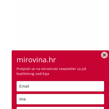
mirovina.hr
Pretplati se na mirovinski newsletter za još
kvalitetnog sadržaja