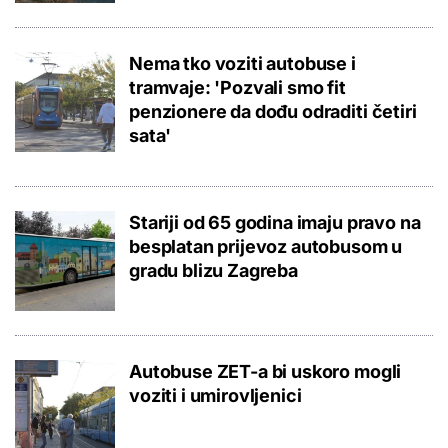
Nema tko voziti autobuse i
tramvaje: 'Pozvali smo fit
penzionere da dođu odraditi četiri
sata'
Stariji od 65 godina imaju pravo na
besplatan prijevoz autobusom u
gradu blizu Zagreba
Autobuse ZET-a bi uskoro mogli
voziti i umirovljenici