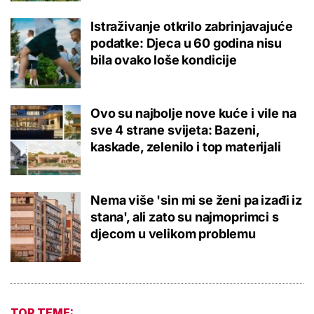
Istraživanje otkrilo zabrinjavajuće
podatke: Djeca u 60 godina nisu
bila ovako loše kondicije
Ovo su najbolje nove kuće i vile na
sve 4 strane svijeta: Bazeni,
kaskade, zelenilo i top materijali
Nema više 'sin mi se ženi pa izađi iz
stana', ali zato su najmoprimci s
djecom u velikom problemu
TOP TEME: