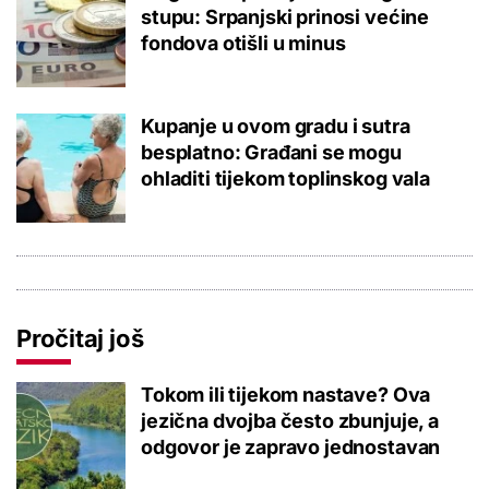
stupu: Srpanjski prinosi većine
fondova otišli u minus
Kupanje u ovom gradu i sutra
besplatno: Građani se mogu
ohladiti tijekom toplinskog vala
Pročitaj još
Tokom ili tijekom nastave? Ova
jezična dvojba često zbunjuje, a
odgovor je zapravo jednostavan