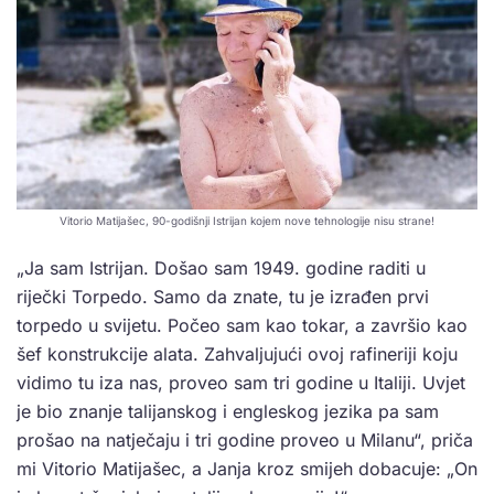
Vitorio Matijašec, 90-godišnji Istrijan kojem nove tehnologije nisu strane!
„Ja sam Istrijan. Došao sam 1949. godine raditi u
riječki Torpedo. Samo da znate, tu je izrađen prvi
torpedo u svijetu. Počeo sam kao tokar, a završio kao
šef konstrukcije alata. Zahvaljujući ovoj rafineriji koju
vidimo tu iza nas, proveo sam tri godine u Italiji. Uvjet
je bio znanje talijanskog i engleskog jezika pa sam
prošao na natječaju i tri godine proveo u Milanu“, priča
mi Vitorio Matijašec, a Janja kroz smijeh dobacuje: „On