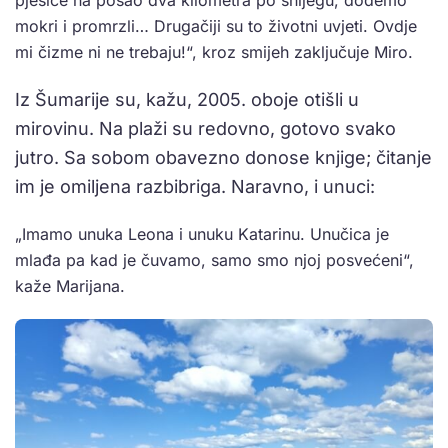
pješice na posao dva kilometra po snijegu, dođemo
mokri i promrzli… Drugačiji su to životni uvjeti. Ovdje
mi čizme ni ne trebaju!“, kroz smijeh zaključuje Miro.
Iz Šumarije su, kažu, 2005. oboje otišli u
mirovinu. Na plaži su redovno, gotovo svako
jutro. Sa sobom obavezno donose knjige; čitanje
im je omiljena razbibriga. Naravno, i unuci:
„Imamo unuka Leona i unuku Katarinu. Unučica je
mlađa pa kad je čuvamo, samo smo njoj posvećeni“,
kaže Marijana.