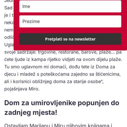
Jedini centar zbivanja bio je Hotel Praha na šetnici.
Sad je ruševina. Tu su se održavale plesne večeri, bilo
je i turista. Vidjet ćete tu uz šetnicu prema Kraljevici i
nekadašnja sindikalna odmarališta. Toga sad više
nema. Danas je tu kamp koji ima svoje sadržaje i koji
odlično radi; od samog početka sezone je pun.
Pretplati se na newsletter
Uglavnom su u njemu gosti iz Slovenije, no kamp ima
svoje sadržaje: trgovine, restorane, barove, plaže… pa
ćete ljude iz kampa rijetko vidjeti na ovom dijelu plaže.
Tu smo uglavnom mi domaći, dođu tete iz Doma za
djecu i mladež s poteškoćama zajedno sa štićenicima,
ali i korisnici obližnjeg doma za starije osobe“,
pojašnjava Miro.
Dom za umirovljenike popunjen do
zadnjeg mjesta!
Ostavljam Marijanu i Miru njihovim knjigama i