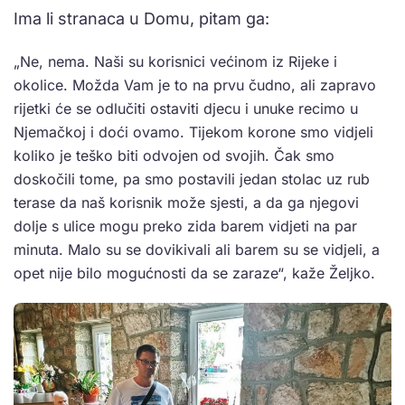
Ima li stranaca u Domu, pitam ga:
„Ne, nema. Naši su korisnici većinom iz Rijeke i
okolice. Možda Vam je to na prvu čudno, ali zapravo
rijetki će se odlučiti ostaviti djecu i unuke recimo u
Njemačkoj i doći ovamo. Tijekom korone smo vidjeli
koliko je teško biti odvojen od svojih. Čak smo
doskočili tome, pa smo postavili jedan stolac uz rub
terase da naš korisnik može sjesti, a da ga njegovi
dolje s ulice mogu preko zida barem vidjeti na par
minuta. Malo su se dovikivali ali barem su se vidjeli, a
opet nije bilo mogućnosti da se zaraze“, kaže Željko.