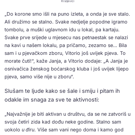
Kraljevici
„Do korone smo išli na puno izleta, a onda je sve stalo.
Ali družimo se stalno. Svake nedjelje popodne igramo
tombolu, a muški uglavnom idu u lokal, pa kartaju.
Svake prve srijede u mjesecu nas petnaestak se nalazi
na kavi u našem lokalu, pa pričamo, zezamo se… Bila
sam i u pjevačkom zboru, Vitorio još uvijek pjeva. To
morate čuti!“, kaže Janja, a Vitorio dodaje: „A Janja je
osnivačica ženskog boćarskog kluba i još uvijek lijepo
pjeva, samo više nije u zboru“.
Slušam te ljude kako se šale i smiju i pitam ih
odakle im snaga za sve te aktivnosti:
„Najvažnije je biti aktivan u društvu, da se ne zatvoriš u
svoja četiri zida kad dođu neke godine. Stalno sam
uokolo
u điru
. Više sam vani nego doma i kamo god