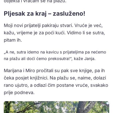
objekta i vraćam se na plažu.
Pljesak za kraj – zasluženo!
Moji novi prijatelji pakiraju stvari. Vruće je već,
kažu, vrijeme je za poći kući. Vidimo li se sutra,
pitam ih.
„A ne, sutra idemo na kavicu s prijateljima pa nećemo
na plažu ali doći ćemo prekosutra!“, kaže Janja.
Marijana i Miro pročitali su pak sve knjige, pa ih
čeka posjet knjižnici. Na plažu se, naime, dolazi
rano ujutro, a odlazi čim postane vruće, svakako
prije podneva.