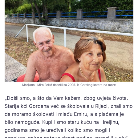
Marijana i Miro Brkić doselili su 2005. iz Gorskog kotara na more
„Došli smo, a što da Vam kažem, zbog uvjeta života.
Starija kći Gordana već se školovala u Rijeci, znali smo
da moramo školovati i mlađu Emiru, a s plaćama je
bilo nemoguće. Kupili smo staru kuću na Hreljinu,
godinama smo je uređivali koliko smo mogli i