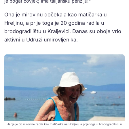
je bogat čovjek; ima talijansku penziju!“
Ona je mirovinu dočekala kao matičarka u
Hreljinu, a prije toga je 20 godina radila u
brodogradilištu u Kraljevici. Danas su oboje vrlo
aktivni u Udruzi umirovljenika.
Janja je do mirovine radila kao matičarka na Hreljinu, a prije toga u brodogradilištu u