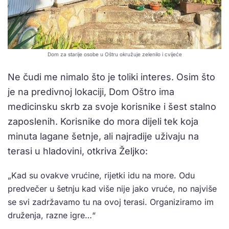
Dom za starije osobe u Oštru okružuje zelenilo i cvijeće
Ne čudi me nimalo što je toliki interes. Osim što
je na predivnoj lokaciji, Dom Oštro ima
medicinsku skrb za svoje korisnike i šest stalno
zaposlenih. Korisnike do mora dijeli tek koja
minuta lagane šetnje, ali najradije uživaju na
terasi u hladovini, otkriva Željko:
„Kad su ovakve vrućine, rijetki idu na more. Odu
predvečer u šetnju kad više nije jako vruće, no najviše
se svi zadržavamo tu na ovoj terasi. Organiziramo im
druženja, razne igre…“