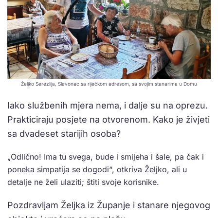
Željko Serezlija, Slavonac sa riječkom adresom, sa svojim stanarima u Domu
Iako službenih mjera nema, i dalje su na oprezu.
Prakticiraju posjete na otvorenom. Kako je živjeti
sa dvadeset starijih osoba?
„Odlično! Ima tu svega, bude i smijeha i šale, pa čak i
poneka simpatija se dogodi“, otkriva Željko, ali u
detalje ne želi ulaziti; štiti svoje korisnike.
Pozdravljam Željka iz Županje i stanare njegovog