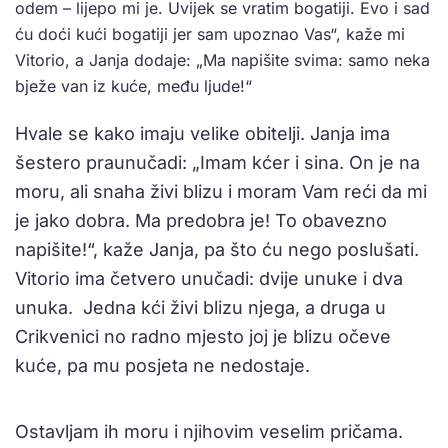
odem – lijepo mi je. Uvijek se vratim bogatiji. Evo i sad
ću doći kući bogatiji jer sam upoznao Vas“, kaže mi
Vitorio, a Janja dodaje: „Ma napišite svima: samo neka
bježe van iz kuće, među ljude!“
Hvale se kako imaju velike obitelji. Janja ima
šestero praunučadi: „Imam kćer i sina. On je na
moru, ali snaha živi blizu i moram Vam reći da mi
je jako dobra. Ma predobra je! To obavezno
napišite!“, kaže Janja, pa što ću nego poslušati.
Vitorio ima četvero unučadi: dvije unuke i dva
unuka. Jedna kći živi blizu njega, a druga u
Crikvenici no radno mjesto joj je blizu očeve
kuće, pa mu posjeta ne nedostaje.
Ostavljam ih moru i njihovim veselim pričama.