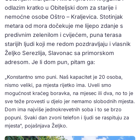
odlazim kratko u Obiteljski dom za starije i
nemoćne osobe Oštro – Kraljevica. Stotinjak
metara od mora dočekuje me lijepo zdanje s
predivnim zelenilom i cvijećem, puna terasa
starijih ljudi koji me redom pozdravljaju i vlasnik
Željko Serezlija, Slavonac sa primorskom
adresom. Je li dom pun, pitam ga:
„Konstantno smo puni. Naš kapacitet je 20 osoba,
nismo veliki, pa mjesta rijetko ima. Uveli smo
mogućnost kraćeg boravka, na mjesec ili dva, no to je
sve teže provesti u djelo jer nemamo slobodnih mjesta.
Dom ima najviše jednokrevetnih soba i to se brzo
popuni. Svaki dan zvoni telefon i ljudi se raspituju za
mjesta“, pojašnjava Željko.