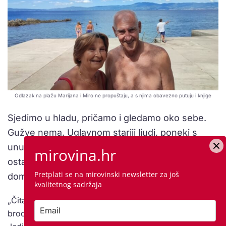
Odlazak na plažu Marijana i Miro ne propuštaju, a s njima obavezno putuju i knjige
Sjedimo u hladu, pričamo i gledamo oko sebe.
Gužve nema. Uglavnom stariji ljudi, poneki s
unucima, nema stranaca. Kako je ovo mjesto
mirovina.hr
ostalo zaštićeno od masovnog turizma, pitam
Pretplati se na mirovinski newsletter za još
domaće:
kvalitetnog sadržaja
„Čitav ovaj predio oko Kraljevice bio je vezan uz
brodogradilište, pa se turizam nije toliko ni razvijao.