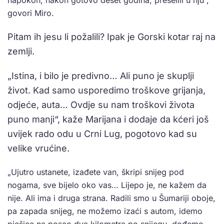
napokon, nakon gotovo deset godina, preselili u nju“,
govori Miro.
Pitam ih jesu li požalili? Ipak je Gorski kotar raj na
zemlji.
„Istina, i bilo je predivno… Ali puno je skuplji
život. Kad samo usporedimo troškove grijanja,
odjeće, auta… Ovdje su nam troškovi života
puno manji“, kaže Marijana i dodaje da kćeri još
uvijek rado odu u Crni Lug, pogotovo kad su
velike vrućine.
„Ujutro ustanete, izađete van, škripi snijeg pod
nogama, sve bijelo oko vas… Lijepo je, ne kažem da
nije. Ali ima i druga strana. Radili smo u Šumariji oboje,
pa zapada snijeg, ne možemo izaći s autom, idemo