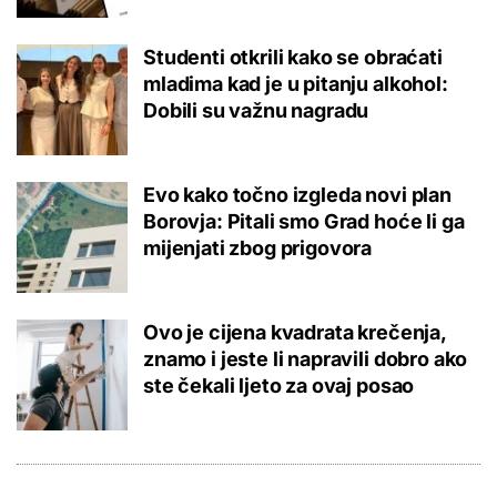
Studenti otkrili kako se obraćati
mladima kad je u pitanju alkohol:
Dobili su važnu nagradu
Evo kako točno izgleda novi plan
Borovja: Pitali smo Grad hoće li ga
mijenjati zbog prigovora
Ovo je cijena kvadrata krečenja,
znamo i jeste li napravili dobro ako
ste čekali ljeto za ovaj posao