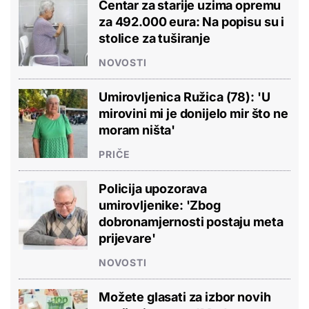
Centar za starije uzima opremu
za 492.000 eura: Na popisu su i
stolice za tuširanje
NOVOSTI
Umirovljenica Ružica (78): 'U
mirovini mi je donijelo mir što ne
moram ništa'
PRIČE
Policija upozorava
umirovljenike: 'Zbog
dobronamjernosti postaju meta
prijevare'
NOVOSTI
Možete glasati za izbor novih