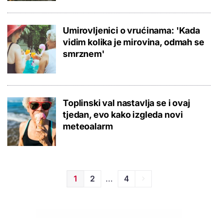
Umirovljenici o vrućinama: 'Kada
vidim kolika je mirovina, odmah se
smrznem'
Toplinski val nastavlja se i ovaj
tjedan, evo kako izgleda novi
meteoalarm
...
1
2
4