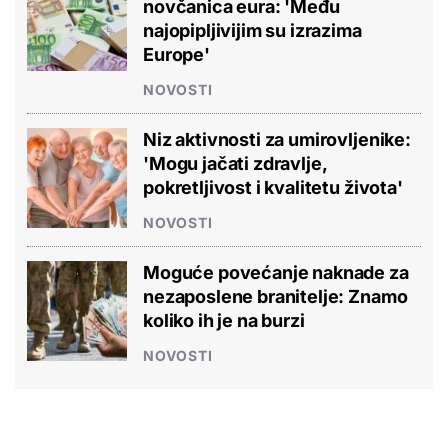
novčanica eura: 'Među
najopipljivijim su izrazima
Europe'
NOVOSTI
Niz aktivnosti za umirovljenike:
'Mogu jačati zdravlje,
pokretljivost i kvalitetu života'
NOVOSTI
Moguće povećanje naknade za
nezaposlene branitelje: Znamo
koliko ih je na burzi
NOVOSTI