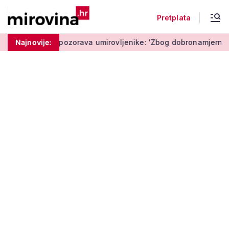
Pretplata
Policija upozorava umirovljenike: 'Zbog dobronamjernosti post
Najnovije: