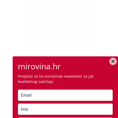
mirovina.hr
Pretplati se na mirovinski newsletter za još
kvalitetnog sadržaja