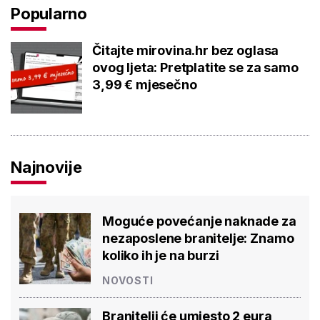
Popularno
Čitajte mirovina.hr bez oglasa
ovog ljeta: Pretplatite se za samo
3,99 € mjesečno
Najnovije
Moguće povećanje naknade za
nezaposlene branitelje: Znamo
koliko ih je na burzi
NOVOSTI
Branitelji će umjesto 2 eura