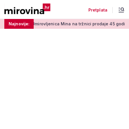
Pretplata
0 centi
Najnovije:
Umirovljenica Mina na tržnici prodaje 45 godina: 'Me