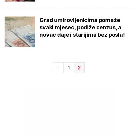
Grad umirovljenicima pomaže
svaki mjesec, podiže cenzus, a
novac daje i starijima bez posla!
1
2