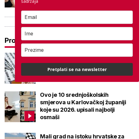
sadržaja
Pročitaj još
Ove lektire maturanti se najviše
boje, a samo je jednom bila tema
Pretplati se na newsletter
eseja i to na jesenskom roku
Ovo je 10 srednjoškolskih
smjerova u Karlovačkoj županiji
koje su 2026. upisali najbolji
osmaši
Mali grad na istoku hrvatske za