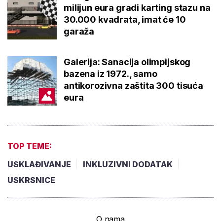
milijun eura gradi karting stazu na
30.000 kvadrata, imat će 10
garaža
Galerija: Sanacija olimpijskog
bazena iz 1972., samo
antikorozivna zaštita 300 tisuća
eura
TOP TEME:
USKLAĐIVANJE
INKLUZIVNI DODATAK
USKRSNICE
O nama