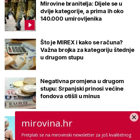
Mirovine branitelja: Dijele se u
dvije kategorije, a prima ih oko
140.000 umirovljenika
Što je MIREX i kako se računa?
Važna brojka za kategoriju štednje
u drugom stupu
Negativna promjena u drugom
stupu: Srpanjski prinosi većine
fondova otišli u minus
Kupanje u ovom gradu i sutra
mirovina.hr
besplatno: Građani se mogu
ohladiti tijekom toplinskog vala
Pretplati se na mirovinski newsletter za još kvalitetnog