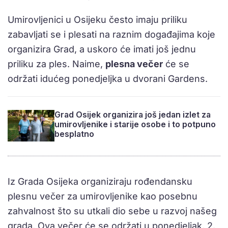
Umirovljenici u Osijeku često imaju priliku
zabavljati se i plesati na raznim događajima koje
organizira Grad, a uskoro će imati još jednu
priliku za ples. Naime,
plesna večer
će se
održati idućeg ponedjeljka u dvorani Gardens.
Grad Osijek organizira još jedan izlet za
umirovljenike i starije osobe i to potpuno
besplatno
Iz Grada Osijeka organiziraju rođendansku
plesnu večer za umirovljenike kao posebnu
zahvalnost što su utkali dio sebe u razvoj našeg
grada. Ova večer će se održati u ponedjeljak, 2.