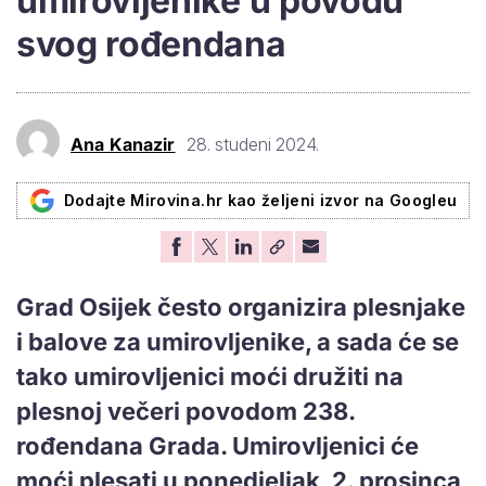
umirovljenike u povodu
svog rođendana
Ana Kanazir
28. studeni 2024.
Dodajte Mirovina.hr kao željeni izvor na Googleu
Grad Osijek često organizira plesnjake
i balove za umirovljenike, a sada će se
tako umirovljenici moći družiti na
plesnoj večeri povodom 238.
rođendana Grada. Umirovljenici će
moći plesati u ponedjeljak, 2. prosinca