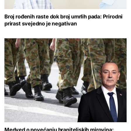
Broj rođenih raste dok broj umrlih pada: Prirodni
prirast svejedno je negativan
Medved o povećanju braniteljskih mirovina: