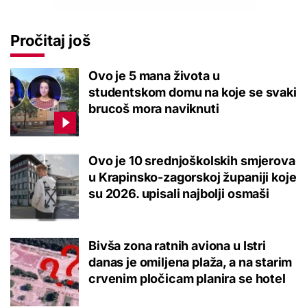
Pročitaj još
Ovo je 5 mana života u
studentskom domu na koje se svaki
brucoš mora naviknuti
Ovo je 10 srednjoškolskih smjerova
u Krapinsko-zagorskoj županiji koje
su 2026. upisali najbolji osmaši
Bivša zona ratnih aviona u Istri
danas je omiljena plaža, a na starim
crvenim pločicam planira se hotel