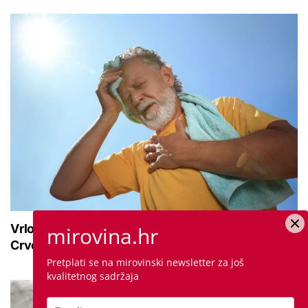
Vrlo velika opasnost od vrućine do kraja tjedna:
mirovina.hr
Crveno upozorenje vlada na ovom području
Pretplati se na mirovinski newsletter za još
kvalitetnog sadržaja