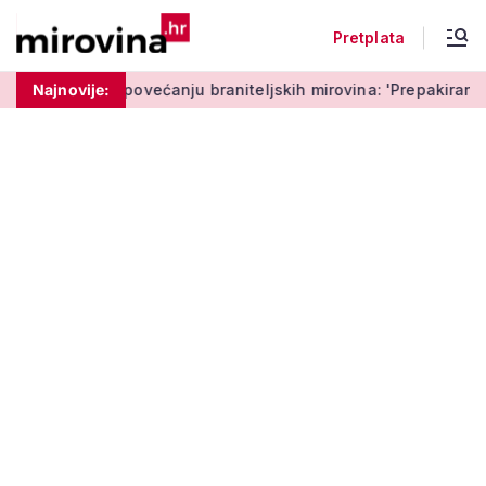
Pretplata
ovećanju braniteljskih mirovina: 'Prepakiranje prijedloga Može
Najnovije: