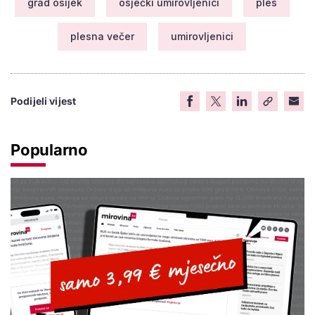
grad osijek
osječki umirovljenici
ples
plesna večer
umirovljenici
Podijeli vijest
Popularno