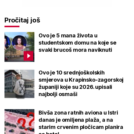
Pročitaj još
Ovo je 5 mana života u
studentskom domu na koje se
svaki brucoš mora naviknuti
Ovo je 10 srednjoškolskih
smjerova u Krapinsko-zagorskoj
županiji koje su 2026. upisali
najbolji osmaši
Bivša zona ratnih aviona u Istri
danas je omiljena plaža, a na
starim crvenim pločicam planira