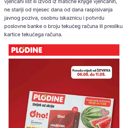
vjenčani list ili izvod iz matične knjige vjenčanih,
ne stariji od mjesec dana od dana raspisivanja
javnog poziva, osobnu iskaznicu i potvrdu
poslovne banke o broju tekućeg računa ili presliku
kartice tekućega računa.