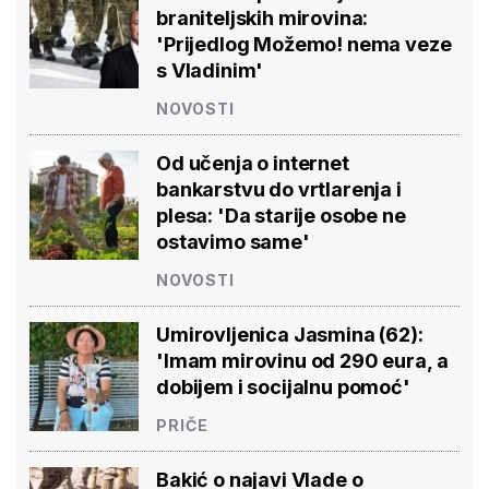
braniteljskih mirovina:
'Prijedlog Možemo! nema veze
s Vladinim'
NOVOSTI
Od učenja o internet
bankarstvu do vrtlarenja i
plesa: 'Da starije osobe ne
ostavimo same'
NOVOSTI
Umirovljenica Jasmina (62):
'Imam mirovinu od 290 eura, a
dobijem i socijalnu pomoć'
PRIČE
Bakić o najavi Vlade o