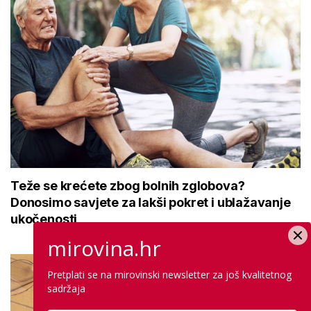
Teže se krećete zbog bolnih zglobova?
Donosimo savjete za lakši pokret i ublažavanje
ukočenosti
mirovina.hr
Pretplati se na mirovinski newsletter za još kvalitetnog
sadržaja