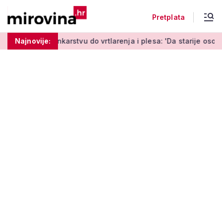
Pretplata
arstvu do vrtlarenja i plesa: 'Da starije osobe ne ostavimo sam
Najnovije: