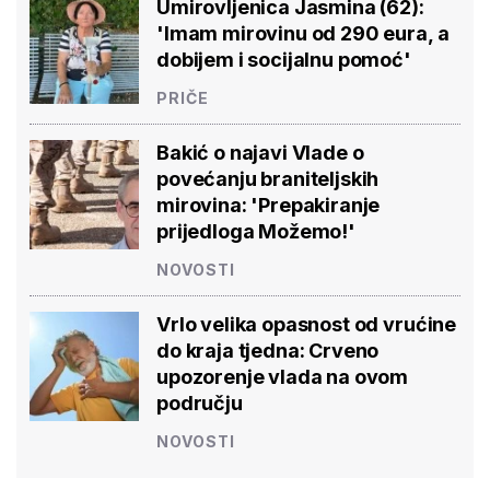
Umirovljenica Jasmina (62):
'Imam mirovinu od 290 eura, a
dobijem i socijalnu pomoć'
PRIČE
Bakić o najavi Vlade o
povećanju braniteljskih
mirovina: 'Prepakiranje
prijedloga Možemo!'
NOVOSTI
Vrlo velika opasnost od vrućine
do kraja tjedna: Crveno
upozorenje vlada na ovom
području
NOVOSTI