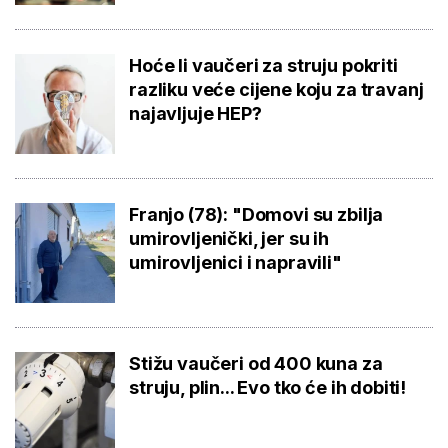
Hoće li vaučeri za struju pokriti
razliku veće cijene koju za travanj
najavljuje HEP?
Franjo (78): "Domovi su zbilja
umirovljenički, jer su ih
umirovljenici i napravili"
Stižu vaučeri od 400 kuna za
struju, plin... Evo tko će ih dobiti!