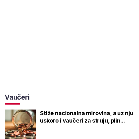
Vaučeri
Stiže nacionalna mirovina, a uz nju
uskoro i vaučeri za struju, plin...