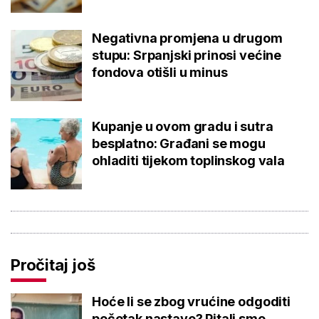
Negativna promjena u drugom
stupu: Srpanjski prinosi većine
fondova otišli u minus
Kupanje u ovom gradu i sutra
besplatno: Građani se mogu
ohladiti tijekom toplinskog vala
Pročitaj još
Hoće li se zbog vrućine odgoditi
početak nastave? Pitali smo