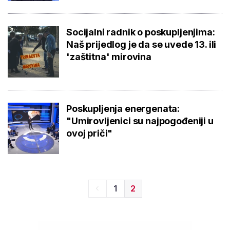
Socijalni radnik o poskupljenjima:
Naš prijedlog je da se uvede 13. ili
'zaštitna' mirovina
Poskupljenja energenata:
"Umirovljenici su najpogođeniji u
ovoj priči"
1
2