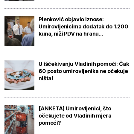
Plenković objavio iznose:
Umirovljenicima dodatak do 1.200
kuna, niži PDV na hranu...
U iščekivanju Vladinih pomoći: Čak
60 posto umirovljenika ne očekuje
ništa!
[ANKETA] Umirovljenici, što
očekujete od Vladinih mjera
pomoći?