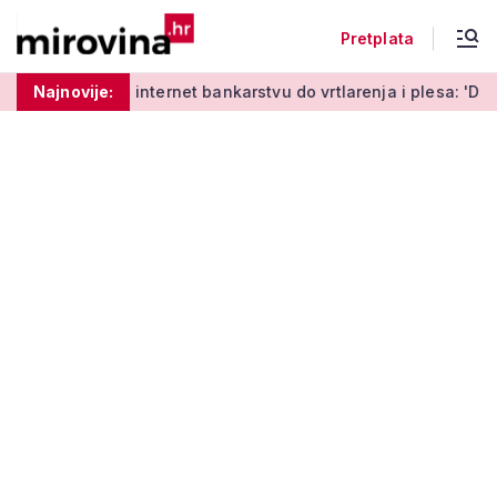
Pretplata
enja o internet bankarstvu do vrtlarenja i plesa: 'Da starije 
Najnovije: