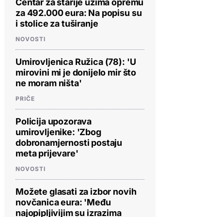
Centar za starije uzima opremu
za 492.000 eura: Na popisu su
i stolice za tuširanje
NOVOSTI
Umirovljenica Ružica (78): 'U
mirovini mi je donijelo mir što
ne moram ništa'
PRIČE
Policija upozorava
umirovljenike: 'Zbog
dobronamjernosti postaju
meta prijevare'
NOVOSTI
Možete glasati za izbor novih
novčanica eura: 'Među
najopipljivijim su izrazima