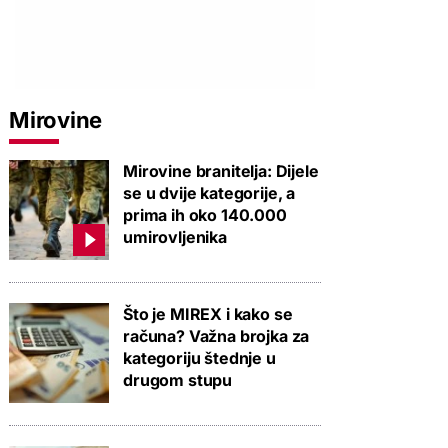
Mirovine
Mirovine branitelja: Dijele
se u dvije kategorije, a
prima ih oko 140.000
umirovljenika
Što je MIREX i kako se
računa? Važna brojka za
kategoriju štednje u
drugom stupu