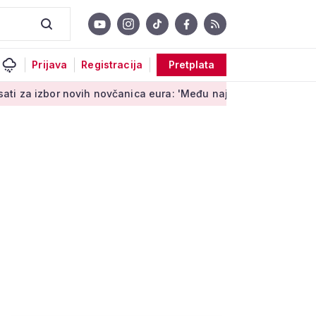
Prijava
Registracija
Pretplata
novih novčanica eura: 'Među najopipljivijim su izrazima Europe'