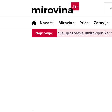
Novosti
Mirovine
Priče
Zdravlje
moram ništa'
Policija upozorava umirovljenike: 'Zbog dobron
Najnovije: