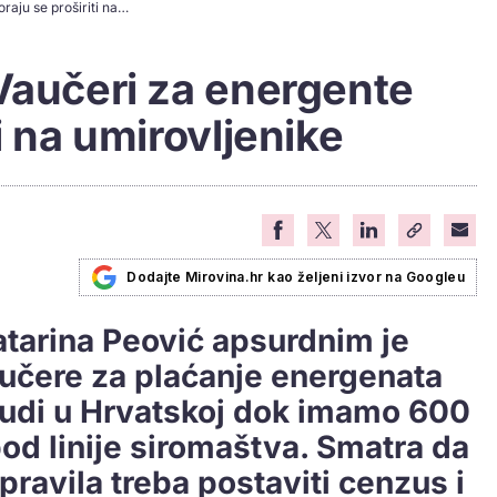
Katarina Peović: Vaučeri za energente moraju se proširiti na umirovljenike
Vaučeri za energente
i na umirovljenike
Dodajte Mirovina.hr kao željeni izvor na Googleu
tarina Peović apsurdnim je
vaučere za plaćanje energenata
judi u Hrvatskoj dok imamo 600
pod linije siromaštva. Smatra da
pravila treba postaviti cenzus i