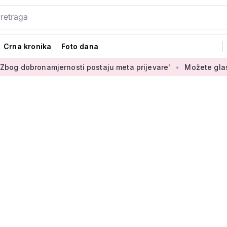
Crna kronika
Foto dana
amjernosti postaju meta prijevare'
Možete glasati za izbor 