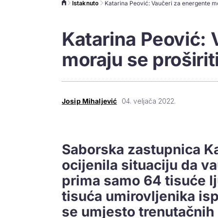
Istaknuto
Katarina Peović: 
moraju se proširit
Josip Mihaljević
04. veljača 2022.
Saborska zastupnica Ka
ocijenila situaciju da 
prima samo 64 tisuće l
tisuća umirovljenika is
se umjesto trenutačnih 