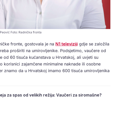
Peović Foto: Radnička fronta
ičke fronte, gostovala je na
N1 televiziji
gdje se založila
reba proširiti na umirovljenike. Podsjetimo, vaučere od
 od 60 tisuća kućanstava u Hrvatskoj, ali uvjeti su
amo korisnici zajamčene minimalne naknade ili osobne
 jer znamo da u Hrvatskoj imamo 600 tisuća umirovljenika
eja za spas od velikih režija: Vaučeri za siromašne?