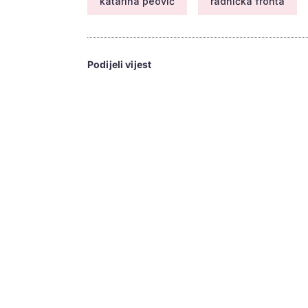
katarina peović
radnička fronta
Podijeli vijest