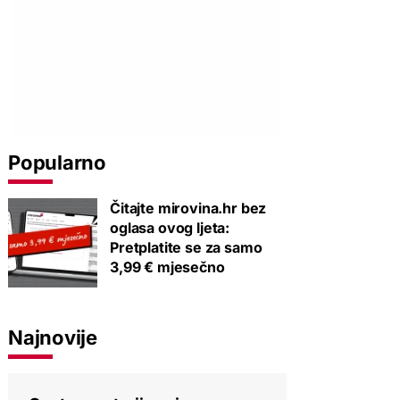
Popularno
Čitajte mirovina.hr bez
oglasa ovog ljeta:
Pretplatite se za samo
3,99 € mjesečno
Najnovije