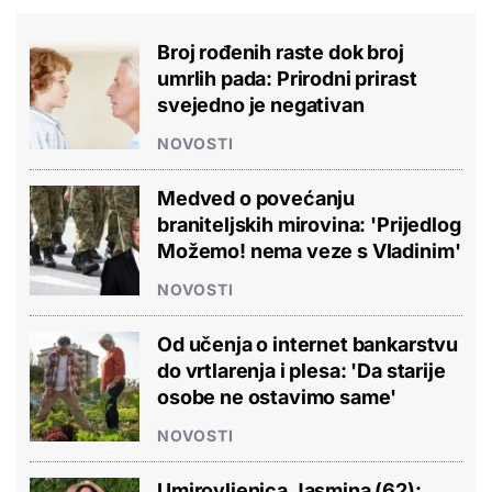
Broj rođenih raste dok broj
umrlih pada: Prirodni prirast
svejedno je negativan
NOVOSTI
Medved o povećanju
braniteljskih mirovina: 'Prijedlog
Možemo! nema veze s Vladinim'
NOVOSTI
Od učenja o internet bankarstvu
do vrtlarenja i plesa: 'Da starije
osobe ne ostavimo same'
NOVOSTI
Umirovljenica Jasmina (62):