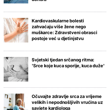
Kardiovaskularne bolesti
zahvaćaju više žene nego
muškarce: Zdravstveni obrasci
postoje već u djetinjstvu
Svjetski tjedan srčanog ritma:
'Srce koje kuca sporije, kuca duže'
Očuvajte zdravlje srca za vrijeme
velikih i nepodnošljivih vrućina uz
savjete kardiologa