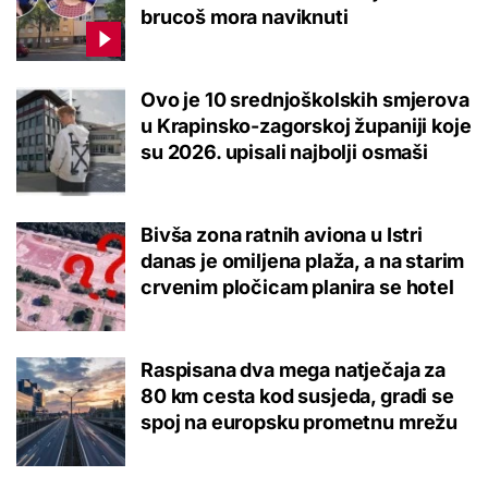
brucoš mora naviknuti
Ovo je 10 srednjoškolskih smjerova
u Krapinsko-zagorskoj županiji koje
su 2026. upisali najbolji osmaši
Bivša zona ratnih aviona u Istri
danas je omiljena plaža, a na starim
crvenim pločicam planira se hotel
Raspisana dva mega natječaja za
80 km cesta kod susjeda, gradi se
spoj na europsku prometnu mrežu