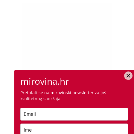
mirovina.hr
Pretplati se na mirovinski newsletter za još
kvalitetnog sadržaja