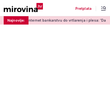
Pretplata
učenja o internet bankarstvu do vrtlarenja i plesa: 'Da starij
Najnovije: