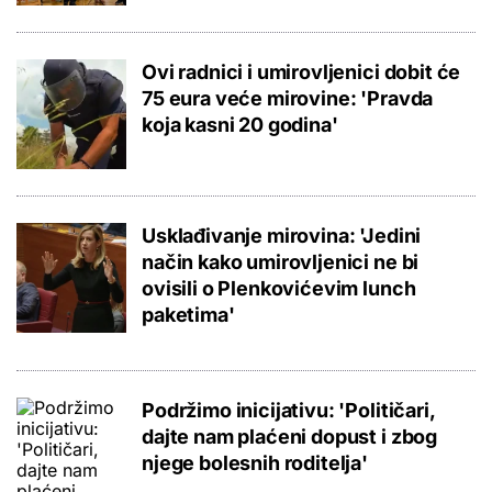
Ovi radnici i umirovljenici dobit će
75 eura veće mirovine: 'Pravda
koja kasni 20 godina'
Usklađivanje mirovina: 'Jedini
način kako umirovljenici ne bi
ovisili o Plenkovićevim lunch
paketima'
Podržimo inicijativu: 'Političari,
dajte nam plaćeni dopust i zbog
njege bolesnih roditelja'