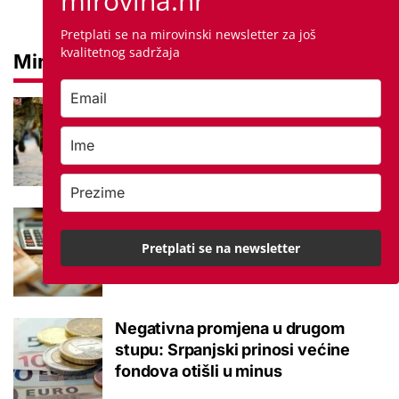
mirovina.hr
Pretplati se na mirovinski newsletter za još
kvalitetnog sadržaja
Mirovine
Mirovine branitelja: Dijele se u
dvije kategorije, a prima ih oko
140.000 umirovljenika
Što je MIREX i kako se računa?
Važna brojka za kategoriju štednje
Pretplati se na newsletter
u drugom stupu
Negativna promjena u drugom
stupu: Srpanjski prinosi većine
fondova otišli u minus