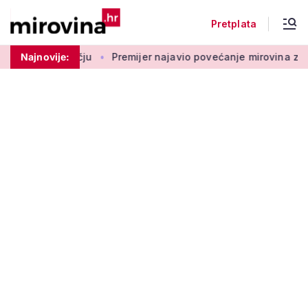
Pretplata
 ovom području
Najnovije:
Premijer najavio povećanje mirovina za 200.