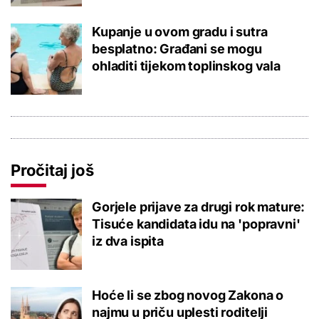
Kupanje u ovom gradu i sutra
besplatno: Građani se mogu
ohladiti tijekom toplinskog vala
Pročitaj još
Gorjele prijave za drugi rok mature:
Tisuće kandidata idu na 'popravni'
iz dva ispita
Hoće li se zbog novog Zakona o
najmu u priču uplesti roditelji