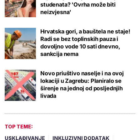
studenata? 'Ovrha može biti
neizvjesna'
Hrvatska gori, a bauštela ne staje!
Radi se bez toplinskih pauza i
dovoljno vode 10 sati dnevno,
sankcija nema
Novo priuštivo naselje i na ovoj
lokaciji u Zagrebu: Planiralo se
širenje na jednoj od posljednjih
livada
TOP TEME:
USKLAĐIVANJE
INKLUZIVNI DODATAK