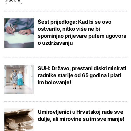
Šest prijedloga: Kad bi se ovo
ostvarilo, nitko više ne bi
spominjao prijevare putem ugovora
o uzdržavanju
SUH: Državo, prestani diskriminirati
radnike starije od 65 godina i plati
im bolovanje!
Umirovljenici u Hrvatskoj rade sve
dulje, ali mirovine su im sve manje!