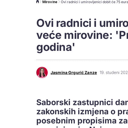
Mirovine
Ovi radnici i umir
veće mirovine: 'P
godina'
Jasmina Grgurić Zanze
19. studeni 202
Saborski zastupnici dan
zakonskih izmjena o p
posebnim propisima za