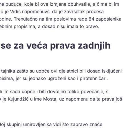
one buduće, koje bi ove izmjene obuhvatile, a čime bi im
ao je Vidiš napomenuvši da je završetak procesa
odine. Trenutačno na tim poslovima rade 84 zaposlenika
ebnim propisima, a dosad nisu imala to pravo.
u se za veća prava zadnjih
ajnika zašto su uopće ovi djelatnici bili dosad isključeni
sima, jer su jednako ugroženi kao i pirotehničari.
li im sada uopće i biti dovoljno toliko povećanje, s
ao je Kujundžić u ime Mosta, uz napomenu da ta prava još
oj skupini umirovljenika vidi što zapravo znače