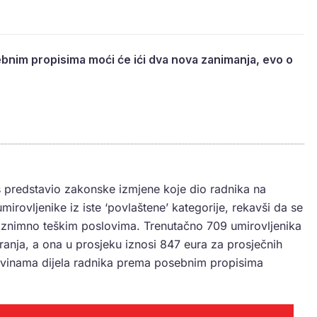
bnim propisima moći će ići dva nova zanimanja, evo o
as predstavio zakonske izmjene koje dio radnika na
mirovljenike iz iste ‘povlaštene’ kategorije, rekavši da se
e iznimno teškim poslovima. Trenutačno 709 umirovljenika
ranja, a ona u prosjeku iznosi 847 eura za prosječnih
rovinama dijela radnika prema posebnim propisima