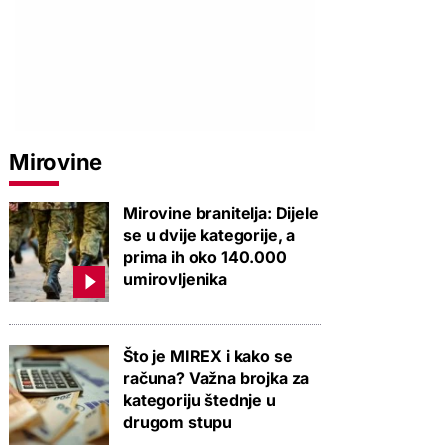
Mirovine
Mirovine branitelja: Dijele
se u dvije kategorije, a
prima ih oko 140.000
umirovljenika
PROVJERITE PONUDU
PROVJERITE PONUDU
PROVJERIT
Što je MIREX i kako se
računa? Važna brojka za
kategoriju štednje u
drugom stupu