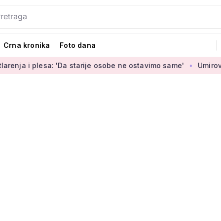
Crna kronika
Foto dana
sa: 'Da starije osobe ne ostavimo same'
Umirovljenica Jasmi