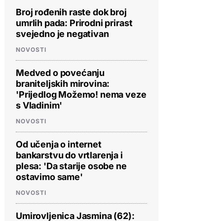
Broj rođenih raste dok broj
umrlih pada: Prirodni prirast
svejedno je negativan
NOVOSTI
Medved o povećanju
braniteljskih mirovina:
'Prijedlog Možemo! nema veze
s Vladinim'
NOVOSTI
Od učenja o internet
bankarstvu do vrtlarenja i
plesa: 'Da starije osobe ne
ostavimo same'
NOVOSTI
Umirovljenica Jasmina (62):