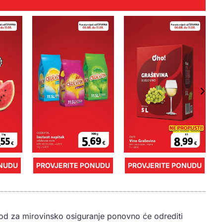
ONUDU
PROVJERITE PONUDU
PROVJERITE PONUDU
vod za mirovinsko osiguranje ponovno će odrediti