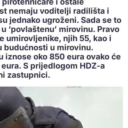
pirotehničare i ostale
 nemaju voditelji radilišta i
 su jednako ugroženi. Sada se to
i u ‘povlaštenu’ mirovinu. Pravo
e umirovljenike, njih 55, kao i
u budućnosti u mirovinu.
ku iznose oko 850 eura ovako će
5 eura. S prijedlogom HDZ-a
ni zastupnici.