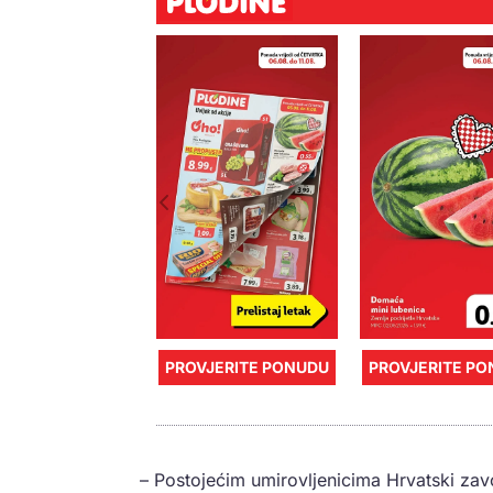
PROVJERITE PONUDU
PROVJERITE P
– Postojećim umirovljenicima Hrvatski za