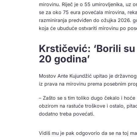
mirovinu. Riječ je o 55 umirovljenika, uz 
se za oko 75 eura povećala mirovina, rek
razminiranja predviđen do ožujka 2026. g
koja će ubuduće ostvariti mirovinu po pos
Krstičević: ‘Borili s
20 godina’
Mostov Ante Kujundžić upitao je državnog t
iz prava na mirovinu prema posebnim propi
– Zašto se s tim toliko dugo čekalo i hoće 
obzirom na rastuće troškove i ostalo, pit
dodatno treba povećati.
Vidiš mu je pak odgovorio da se na toj mal