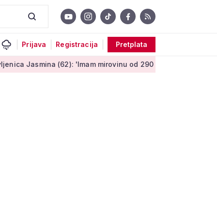
Prijava
Registracija
Pretplata
na (62): 'Imam mirovinu od 290 eura, a dobijem i socijalnu pom