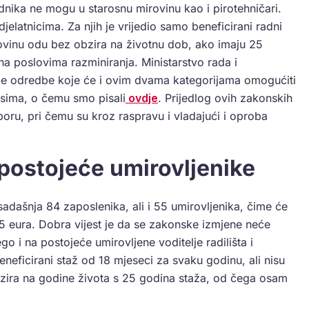
dnika ne mogu u starosnu mirovinu kao i pirotehničari.
djelatnicima. Za njih je vrijedio samo beneficirani radni
rovinu odu bez obzira na životnu dob, ako imaju 25
 poslovima razminiranja. Ministarstvo rada i
ke odredbe koje će i ovim dvama kategorijama omogućiti
sima, o čemu smo pisali
ovdje
. Prijedlog ovih zakonskih
oru, pri čemu su kroz raspravu i vladajući i oproba
a postojeće umirovljenike
dašnja 84 zaposlenika, ali i 55 umirovljenika, čime će
75 eura. Dobra vijest je da se zakonske izmjene neće
o i na postojeće umirovljene voditelje radilišta i
eneficirani staž od 18 mjeseci za svaku godinu, ali nisu
bzira na godine života s 25 godina staža, od čega osam