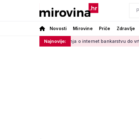
Novosti
Mirovine
Priče
Zdravlje
adinim'
Od učenja o internet bankarstvu do vrtlarenja i ple
Najnovije: