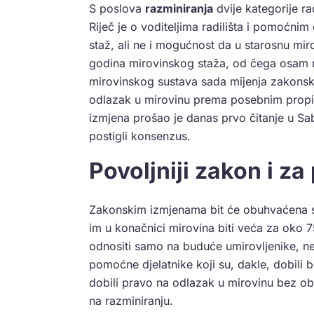
S poslova
razminiranja
dvije kategorije ra
Riječ je o voditeljima radilišta i pomoćnim 
staž, ali ne i mogućnost da u starosnu mi
godina mirovinskog staža, od čega osam na
mirovinskog sustava sada mijenja zakons
odlazak u mirovinu prema posebnim propi
izmjena prošao je danas prvo čitanje u Sab
postigli konsenzus.
Povoljniji zakon i z
Zakonskim izmjenama bit će obuhvaćena sa
im u konačnici mirovina biti veća za oko 
odnositi samo na buduće umirovljenike, neg
pomoćne djelatnike koji su, dakle, dobili b
dobili pravo na odlazak u mirovinu bez o
na razminiranju.