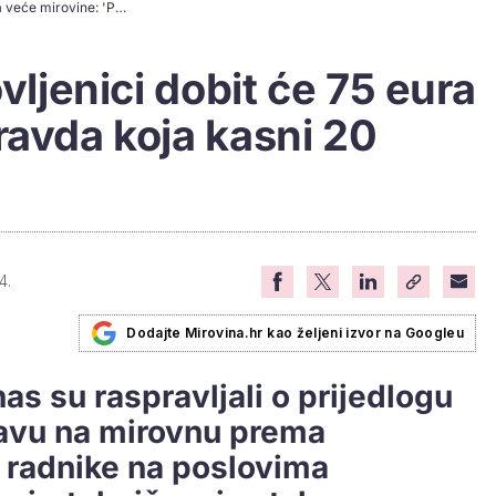
Ovi radnici i umirovljenici dobit će 75 eura veće mirovine: 'Pravda koja kasni 20 godina'
ovljenici dobit će 75 eura
ravda koja kasni 20
4.
Dodajte Mirovina.hr kao željeni izvor na Googleu
as su raspravljali o prijedlogu
ravu na mirovnu prema
 radnike na poslovima