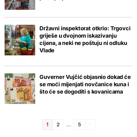
Državni inspektorat otkrio: Trgovci
griješe u dvojnom iskazivanju
cijena, a neki ne poštuju ni odluku
Vlade
Guverner Vujčić objasnio dokad će
se moći mijenjati novčanice kuna i
što će se dogoditi s kovanicama
...
1
2
5