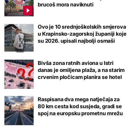
brucoš mora naviknuti
Ovo je 10 srednjoškolskih smjerova
u Krapinsko-zagorskoj županiji koje
su 2026. upisali najbolji osmaši
Bivša zona ratnih aviona u Istri
danas je omiljena plaža, a na starim
crvenim pločicam planira se hotel
Raspisana dva mega natječaja za
80 km cesta kod susjeda, gradi se
spoj na europsku prometnu mrežu