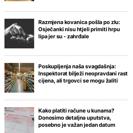
Razmjena kovanica pošla po zlu:
Osječanki nisu htjeli primiti hrpu
lipa jer su - zahrđale
Poskupljenja naša svagdašnja:
Inspektorat bilježi neopravdani rast
cijena, ali trgovci se mogu žaliti
Kako platiti račune u kunama?
Donosimo detaljna uputstva,
posebno je važan jedan datum