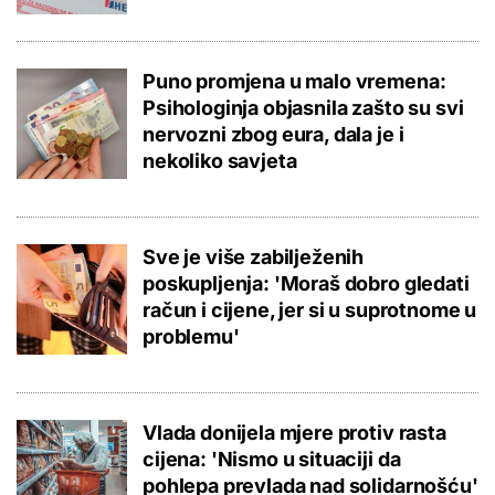
Puno promjena u malo vremena:
Psihologinja objasnila zašto su svi
nervozni zbog eura, dala je i
nekoliko savjeta
Sve je više zabilježenih
poskupljenja: 'Moraš dobro gledati
račun i cijene, jer si u suprotnome u
problemu'
Vlada donijela mjere protiv rasta
cijena: 'Nismo u situaciji da
pohlepa prevlada nad solidarnošću'