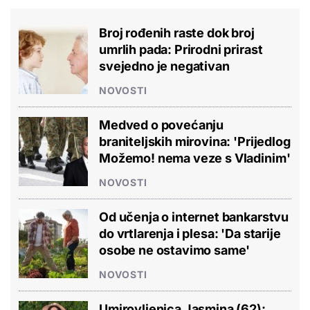
Broj rođenih raste dok broj
umrlih pada: Prirodni prirast
svejedno je negativan
NOVOSTI
Medved o povećanju
braniteljskih mirovina: 'Prijedlog
Možemo! nema veze s Vladinim'
NOVOSTI
Od učenja o internet bankarstvu
do vrtlarenja i plesa: 'Da starije
osobe ne ostavimo same'
NOVOSTI
Umirovljenica Jasmina (62):