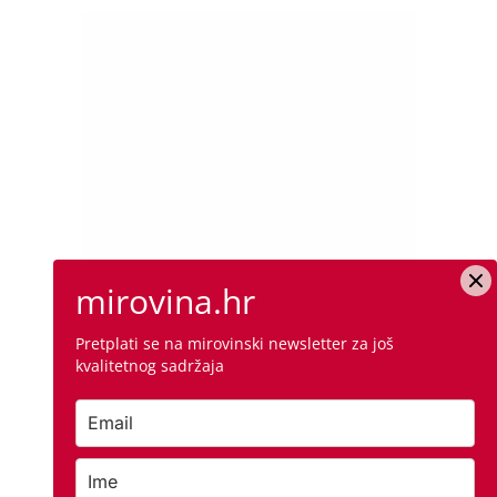
mirovina.hr
Pretplati se na mirovinski newsletter za još
kvalitetnog sadržaja