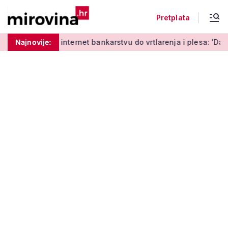
Pretplata
 učenja o internet bankarstvu do vrtlarenja i plesa: 'Da stari
Najnovije: