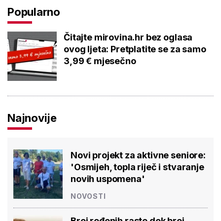
Popularno
Čitajte mirovina.hr bez oglasa
ovog ljeta: Pretplatite se za samo
3,99 € mjesečno
Najnovije
Novi projekt za aktivne seniore:
'Osmijeh, topla riječ i stvaranje
novih uspomena'
NOVOSTI
Broj rođenih raste dok broj