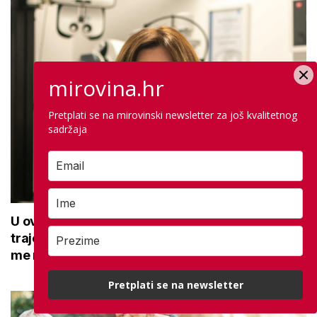
mirovina.hr
Pretplati se na mirovinski newsletter za još kvalitetnog
sadržaja
U ovoj optici rade najdetaljniji pregled vida,
traje sat vremena: Bila sam na njemu, evo što
me naučio
Pretplati se na newsletter