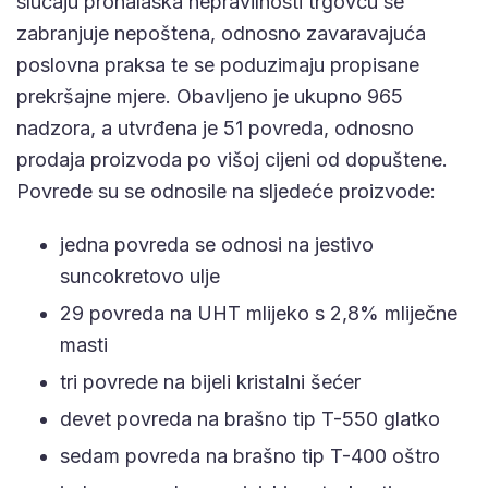
slučaju pronalaska nepravilnosti trgovcu se
zabranjuje nepoštena, odnosno zavaravajuća
poslovna praksa te se poduzimaju propisane
prekršajne mjere. Obavljeno je ukupno 965
nadzora, a utvrđena je 51 povreda, odnosno
prodaja proizvoda po višoj cijeni od dopuštene.
Povrede su se odnosile na sljedeće proizvode:
jedna povreda se odnosi na jestivo
suncokretovo ulje
29 povreda na UHT mlijeko s 2,8% mliječne
masti
tri povrede na bijeli kristalni šećer
devet povreda na brašno tip T-550 glatko
sedam povreda na brašno tip T-400 oštro