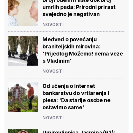
umrlih pada: Prirodni prirast
svejedno je negativan
NOVOSTI
Medved o povećanju
braniteljskih mirovina:
'Prijedlog Možemo! nema veze
s Vladinim'
NOVOSTI
Od učenja o internet
bankarstvu do vrtlarenja i
plesa: 'Da starije osobe ne
ostavimo same'
NOVOSTI
Umirovljenica Jasmina (62):