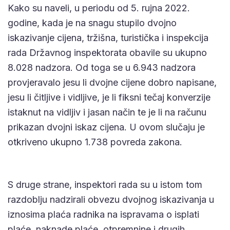
Kako su naveli, u periodu od 5. rujna 2022.
godine, kada je na snagu stupilo dvojno
iskazivanje cijena, tržišna, turistička i inspekcija
rada Državnog inspektorata obavile su ukupno
8.028 nadzora. Od toga se u 6.943 nadzora
provjeravalo jesu li dvojne cijene dobro napisane,
jesu li čitljive i vidljive, je li fiksni tečaj konverzije
istaknut na vidljiv i jasan način te je li na računu
prikazan dvojni iskaz cijena. U ovom slučaju je
otkriveno ukupno 1.738 povreda zakona.
S druge strane, inspektori rada su u istom tom
razdoblju nadzirali obvezu dvojnog iskazivanja u
iznosima plaća radnika na ispravama o isplati
plaće, naknade plaće, otpremnine i drugih