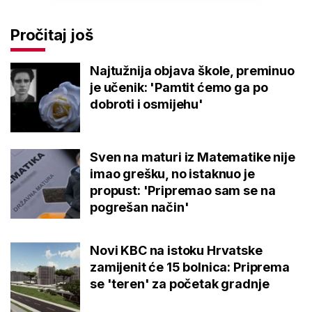
Pročitaj još
Najtužnija objava škole, preminuo
je učenik: 'Pamtit ćemo ga po
dobroti i osmijehu'
Sven na maturi iz Matematike nije
imao grešku, no istaknuo je
propust: 'Pripremao sam se na
pogrešan način'
Novi KBC na istoku Hrvatske
zamijenit će 15 bolnica: Priprema
se 'teren' za početak gradnje