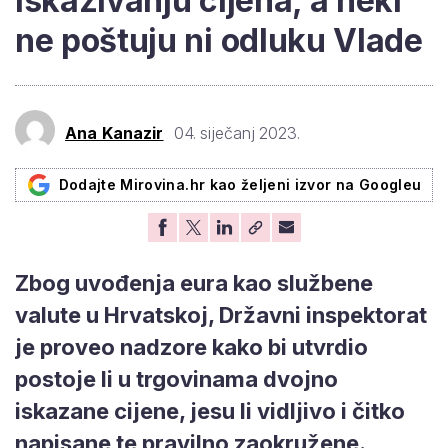
iskazivanju cijena, a neki
ne poštuju ni odluku Vlade
Ana Kanazir
04. siječanj 2023.
Dodajte Mirovina.hr kao željeni izvor na Googleu
Zbog uvođenja eura kao službene
valute u Hrvatskoj, Državni inspektorat
je proveo nadzore kako bi utvrdio
postoje li u trgovinama dvojno
iskazane cijene, jesu li vidljivo i čitko
napisane te pravilno zaokružene.