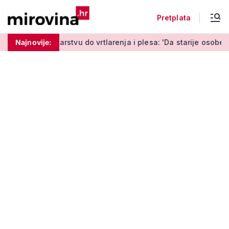
Pretplata
tvu do vrtlarenja i plesa: 'Da starije osobe ne ostavimo same'
Najnovije: