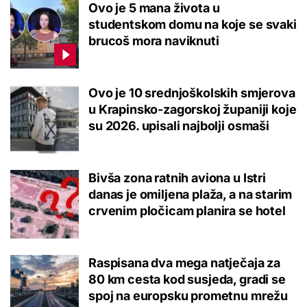
Ovo je 5 mana života u
studentskom domu na koje se svaki
brucoš mora naviknuti
Ovo je 10 srednjoškolskih smjerova
u Krapinsko-zagorskoj županiji koje
su 2026. upisali najbolji osmaši
Bivša zona ratnih aviona u Istri
danas je omiljena plaža, a na starim
crvenim pločicam planira se hotel
Raspisana dva mega natječaja za
80 km cesta kod susjeda, gradi se
spoj na europsku prometnu mrežu