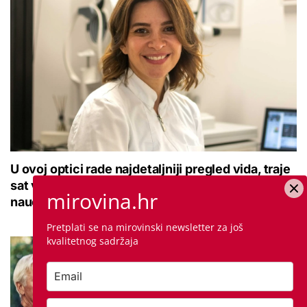
U ovoj optici rade najdetaljniji pregled vida, traje
sat vremena: Bila sam na njemu, evo što me
mirovina.hr
naučio
Pretplati se na mirovinski newsletter za još
kvalitetnog sadržaja