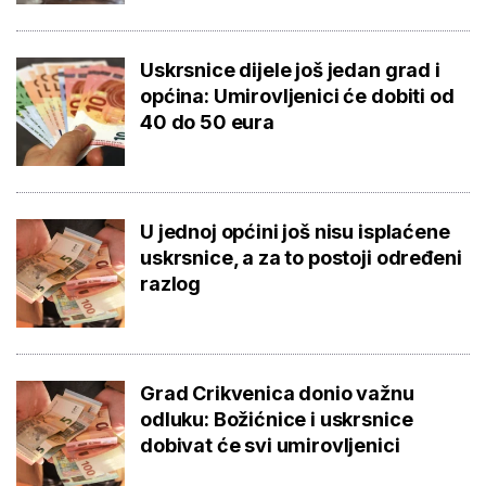
Uskrsnice dijele još jedan grad i
općina: Umirovljenici će dobiti od
40 do 50 eura
U jednoj općini još nisu isplaćene
uskrsnice, a za to postoji određeni
razlog
Grad Crikvenica donio važnu
odluku: Božićnice i uskrsnice
dobivat će svi umirovljenici