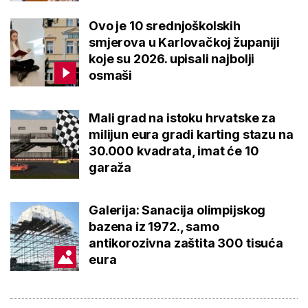
Ovo je 10 srednjoškolskih
smjerova u Karlovačkoj županiji
koje su 2026. upisali najbolji
osmaši
Mali grad na istoku hrvatske za
milijun eura gradi karting stazu na
30.000 kvadrata, imat će 10
garaža
Galerija: Sanacija olimpijskog
bazena iz 1972., samo
antikorozivna zaštita 300 tisuća
eura