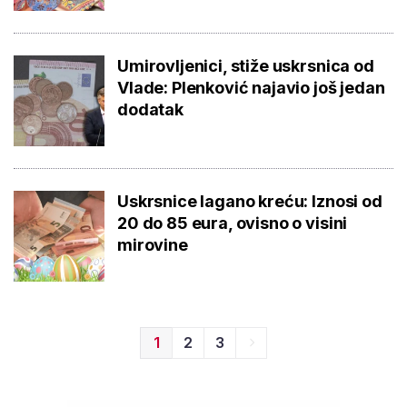
Umirovljenici, stiže uskrsnica od
Vlade: Plenković najavio još jedan
dodatak
Uskrsnice lagano kreću: Iznosi od
20 do 85 eura, ovisno o visini
mirovine
1
2
3