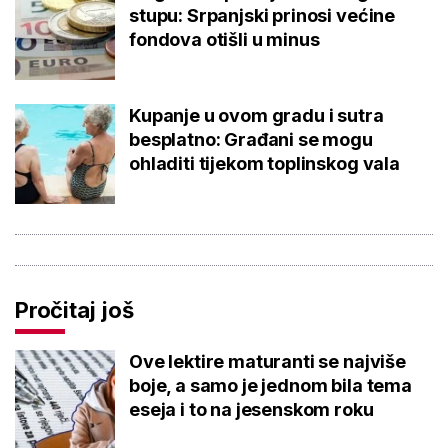
stupu: Srpanjski prinosi većine
fondova otišli u minus
Kupanje u ovom gradu i sutra
besplatno: Građani se mogu
ohladiti tijekom toplinskog vala
Pročitaj još
Ove lektire maturanti se najviše
boje, a samo je jednom bila tema
eseja i to na jesenskom roku