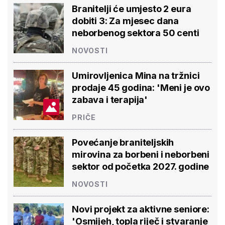
Branitelji će umjesto 2 eura
dobiti 3: Za mjesec dana
neborbenog sektora 50 centi
NOVOSTI
Umirovljenica Mina na tržnici
prodaje 45 godina: 'Meni je ovo
zabava i terapija'
PRIČE
Povećanje braniteljskih
mirovina za borbeni i neborbeni
sektor od početka 2027. godine
NOVOSTI
Novi projekt za aktivne seniore:
'Osmijeh, topla riječ i stvaranje