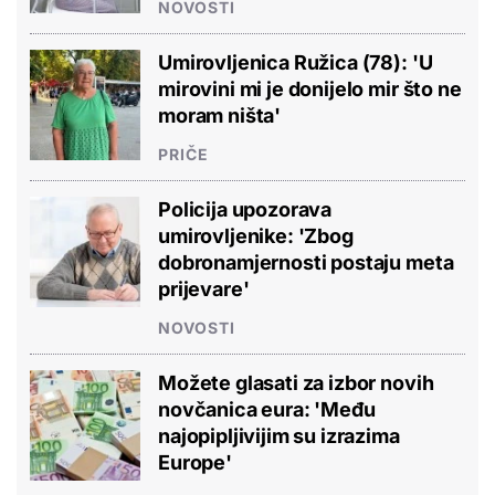
NOVOSTI
Umirovljenica Ružica (78): 'U
mirovini mi je donijelo mir što ne
moram ništa'
PRIČE
Policija upozorava
umirovljenike: 'Zbog
dobronamjernosti postaju meta
prijevare'
NOVOSTI
Možete glasati za izbor novih
novčanica eura: 'Među
najopipljivijim su izrazima
Europe'