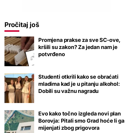
Pročitaj još
Promjena prakse za sve SC-ove,
kršili su zakon? Za jedan nam je
potvrđeno
Studenti otkrili kako se obraćati
mladima kad je u pitanju alkohol:
Dobili su važnu nagradu
Evo kako točno izgleda novi plan
Borovja: Pitali smo Grad hoće li ga
mijenjati zbog prigovora