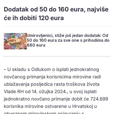
Dodatak od 50 do 160 eura, najviše
će ih dobiti 120 eura
Umirovljenici, stiže još jedan dodatak: Od
50 do 160 eura za sve one s prihodima do
880 eura
– U skladu s Odlukom o isplati jednokratnog
novčanog primanja korisnicima mirovine radi
ublažavanja posljedica rasta troškova života
Vlade RH od 14. ožujka 2024., u ovoj isplati
jednokratno novčano primanje dobit će 724.699
korisnika mirovine ostvarene u Hrvatskoj u
obveznom mirovinskom osiguranju s