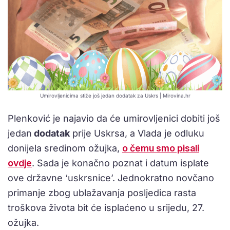
Umirovljenicima stiže još jedan dodatak za Uskrs | Mirovina.hr
Plenković je najavio da će umirovljenici dobiti još
jedan
dodatak
prije Uskrsa, a Vlada je odluku
donijela sredinom ožujka,
o čemu smo pisali
ovdje
. Sada je konačno poznat i datum isplate
ove državne ‘uskrsnice’. Jednokratno novčano
primanje zbog ublažavanja posljedica rasta
troškova života bit će isplaćeno u srijedu, 27.
ožujka.