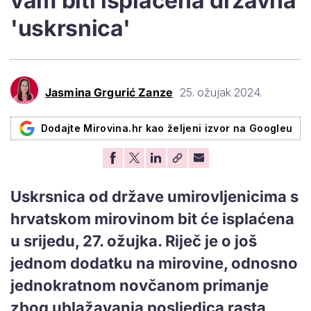
vam biti isplaćena državna
'uskrsnica'
Jasmina Grgurić Zanze
25. ožujak 2024.
Dodajte Mirovina.hr kao željeni izvor na Googleu
Uskrsnica od države umirovljenicima s
hrvatskom mirovinom bit će isplaćena
u srijedu, 27. ožujka. Riječ je o još
jednom dodatku na mirovine, odnosno
jednokratnom novčanom primanje
zbog ublažavanja posljedica rasta