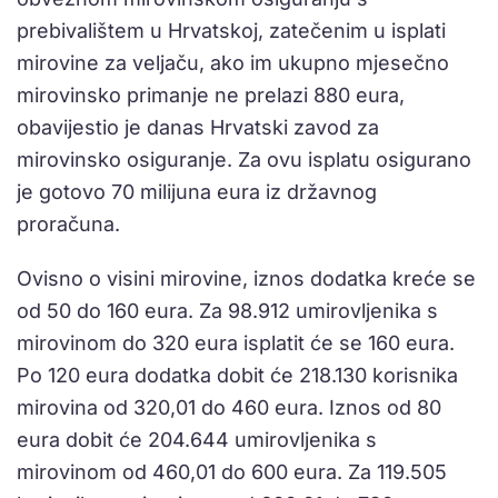
prebivalištem u Hrvatskoj, zatečenim u isplati
mirovine za veljaču, ako im ukupno mjesečno
mirovinsko primanje ne prelazi 880 eura,
obavijestio je danas Hrvatski zavod za
mirovinsko osiguranje. Za ovu isplatu osigurano
je gotovo 70 milijuna eura iz državnog
proračuna.
Ovisno o visini mirovine, iznos dodatka kreće se
od 50 do 160 eura. Za 98.912 umirovljenika s
mirovinom do 320 eura isplatit će se 160 eura.
Po 120 eura dodatka dobit će
218.130 korisnika
mirovina od 320,01 do 460 eura. Iznos od 80
eura dobit će 204.644 umirovljenika s
mirovinom od 460,01 do 600 eura. Za 119.505