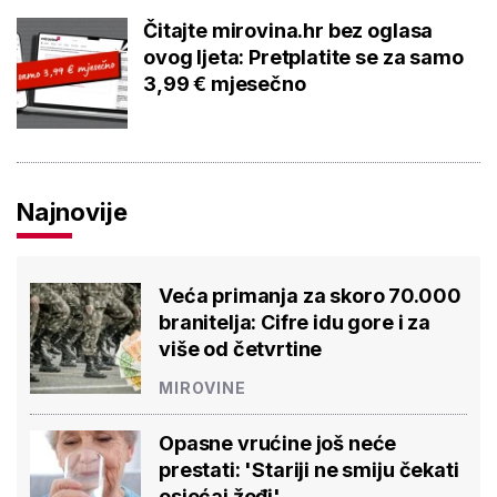
Čitajte mirovina.hr bez oglasa
ovog ljeta: Pretplatite se za samo
3,99 € mjesečno
Najnovije
Veća primanja za skoro 70.000
branitelja: Cifre idu gore i za
više od četvrtine
MIROVINE
Opasne vrućine još neće
prestati: 'Stariji ne smiju čekati
osjećaj žeđi'