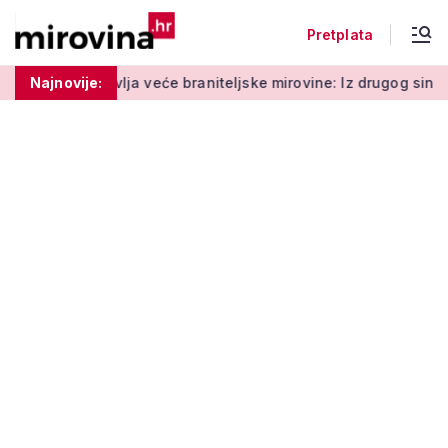
Pretplata
a veće braniteljske mirovine: Iz drugog sindikata niz kritika
Najnovije: