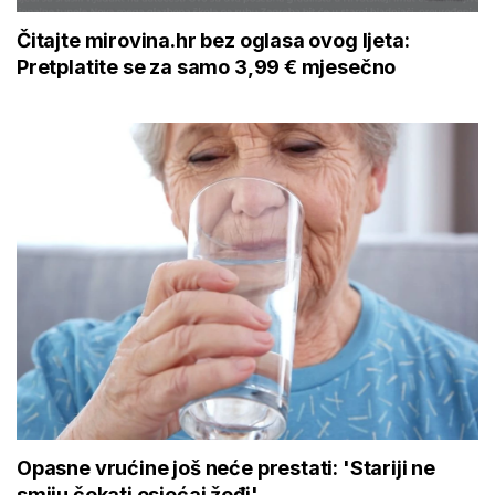
Čitajte mirovina.hr bez oglasa ovog ljeta:
Pretplatite se za samo 3,99 € mjesečno
Opasne vrućine još neće prestati: 'Stariji ne
smiju čekati osjećaj žeđi'