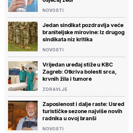
NOVOSTI
Jedan sindikat pozdravlja veće
braniteljske mirovine: Iz drugog
sindikata niz kritika
NOVOSTI
Vrijedan uređaj stiže u KBC
Zagreb: Otkriva bolesti srca,
krvnih žila i tumore
ZDRAVLJE
Zaposlenost i dalje raste: Usred
turističke sezone najviše novih
radnika u ovoj branši
NOVOSTI