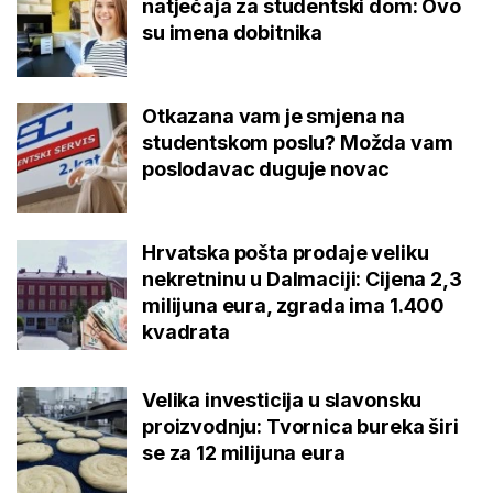
natječaja za studentski dom: Ovo
su imena dobitnika
Otkazana vam je smjena na
studentskom poslu? Možda vam
poslodavac duguje novac
Hrvatska pošta prodaje veliku
nekretninu u Dalmaciji: Cijena 2,3
milijuna eura, zgrada ima 1.400
kvadrata
Velika investicija u slavonsku
proizvodnju: Tvornica bureka širi
se za 12 milijuna eura