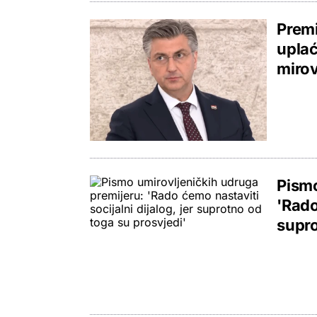
Premi
uplać
mirov
Pismo
'Rado
supro