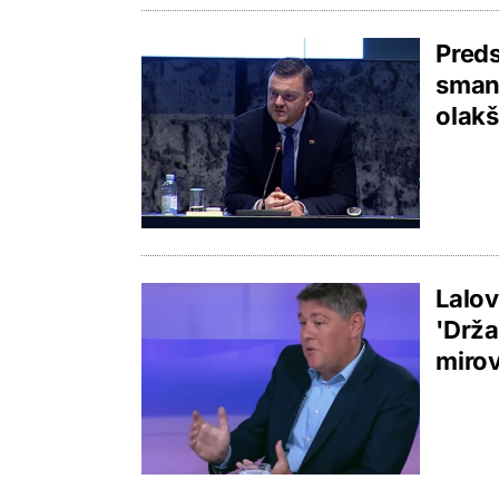
Preds
smanj
olakš
Lalov
'Drža
mirov