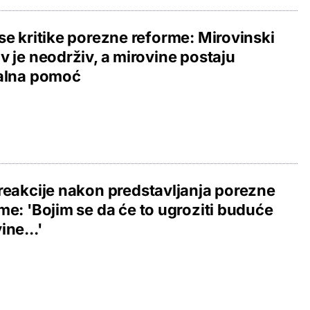
se kritike porezne reforme: Mirovinski
v je neodrživ, a mirovine postaju
jalna pomoć
reakcije nakon predstavljanja porezne
me: 'Bojim se da će to ugroziti buduće
ine...'