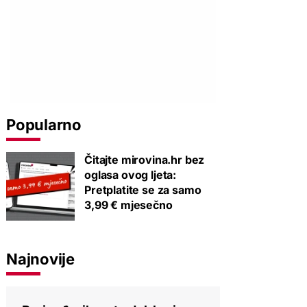
Popularno
Čitajte mirovina.hr bez
oglasa ovog ljeta:
Pretplatite se za samo
3,99 € mjesečno
Najnovije