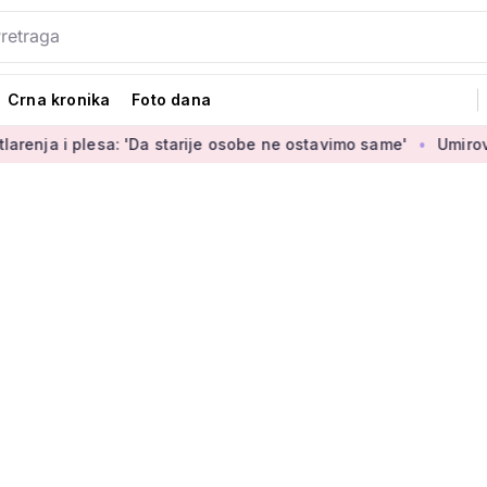
Crna kronika
Foto dana
lesa: 'Da starije osobe ne ostavimo same'
Umirovljenica Jas