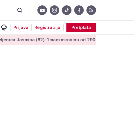
Prijava
Registracija
Pretplata
mina (62): 'Imam mirovinu od 290 eura, a dobijem i socijalnu p