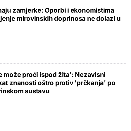
maju zamjerke: Oporbi i ekonomistima
enje mirovinskih doprinosa ne dolazi u
e može proći ispod žita': Nezavisni
kat znanosti oštro protiv 'prčkanja' po
vinskom sustavu