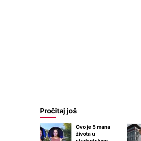
Pročitaj još
Ovo je 5 mana
života u
studentskom