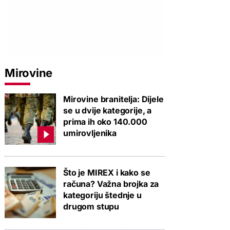
Mirovine
Mirovine branitelja: Dijele
se u dvije kategorije, a
prima ih oko 140.000
umirovljenika
Što je MIREX i kako se
računa? Važna brojka za
kategoriju štednje u
drugom stupu