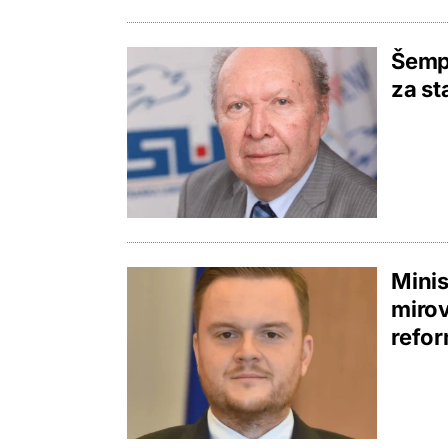
Šempe
za st
Minis
miro
refo