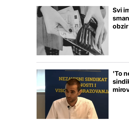
Svi i
smanj
obzir
'To n
sindi
miro