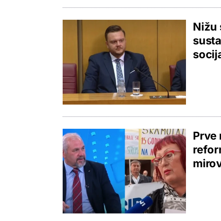
Nižu 
susta
soci
Prve 
refor
mirov