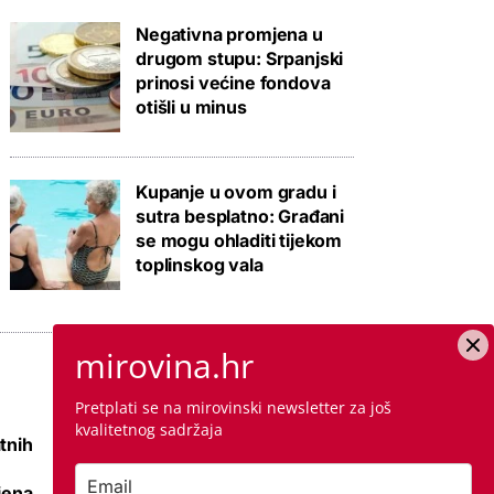
Negativna promjena u
drugom stupu: Srpanjski
prinosi većine fondova
otišli u minus
Kupanje u ovom gradu i
sutra besplatno: Građani
se mogu ohladiti tijekom
toplinskog vala
mirovina.hr
Pretplati se na mirovinski newsletter za još
kvalitetnog sadržaja
tnih
Raspisana dva
mega natječaja za
jena
80 km cesta kod