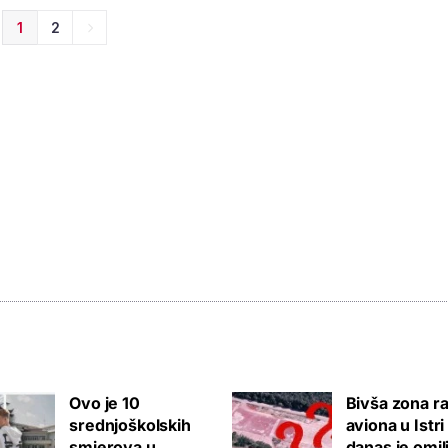
1
2
Ovo je 10
Bivša zona ra
srednjoškolskih
aviona u Istri
smjerova u
danas je omil