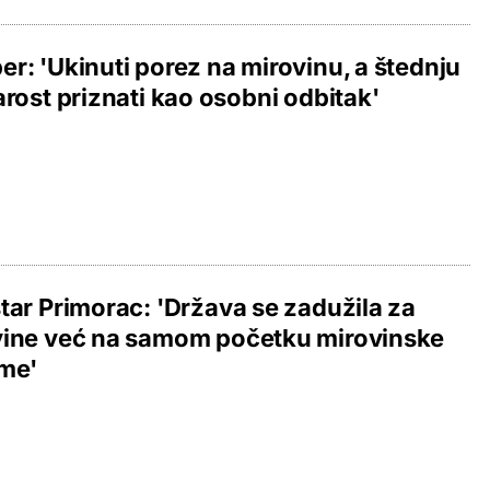
r: 'Ukinuti porez na mirovinu, a štednju
arost priznati kao osobni odbitak'
tar Primorac: 'Država se zadužila za
vine već na samom početku mirovinske
rme'