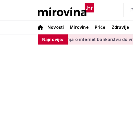
Novosti
Mirovine
Priče
Zdravlje
Vladinim'
Od učenja o internet bankarstvu do vrtlarenja i p
Najnovije: