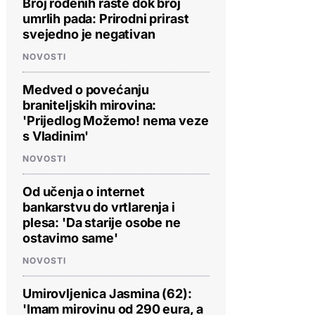
Broj rođenih raste dok broj
umrlih pada: Prirodni prirast
svejedno je negativan
NOVOSTI
Medved o povećanju
braniteljskih mirovina:
'Prijedlog Možemo! nema veze
s Vladinim'
NOVOSTI
Od učenja o internet
bankarstvu do vrtlarenja i
plesa: 'Da starije osobe ne
ostavimo same'
NOVOSTI
Umirovljenica Jasmina (62):
'Imam mirovinu od 290 eura, a