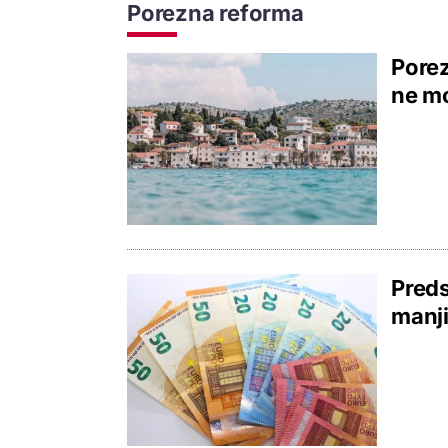
Porezna reforma
Porez
ne mo
Preds
manji