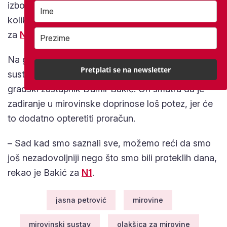
izbora sljedeće godine, a građani će 2024. vidjeti
koliko će biti realno povećanje, ustvrdio je Lalovac
za
N1
.
Na gubitak od 329 milijuna eura u mirovinskom
Pretplati se na newsletter
sustavu osvrnuo se i matematičar te zagrebački
gradski zastupnik Damir Bakić. On smatra da je
zadiranje u mirovinske doprinose loš potez, jer će
to dodatno opteretiti proračun.
– Sad kad smo saznali sve, možemo reći da smo
još nezadovoljniji nego što smo bili proteklih dana,
rekao je Bakić za
N1
.
jasna petrović
mirovine
mirovinski sustav
olakšica za mirovine