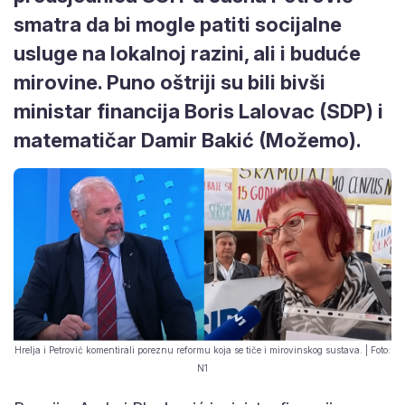
smatra da bi mogle patiti socijalne
usluge na lokalnoj razini, ali i buduće
mirovine. Puno oštriji su bili bivši
ministar financija Boris Lalovac (SDP) i
matematičar Damir Bakić (Možemo).
Hrelja i Petrović komentirali poreznu reformu koja se tiče i mirovinskog sustava. | Foto:
N1