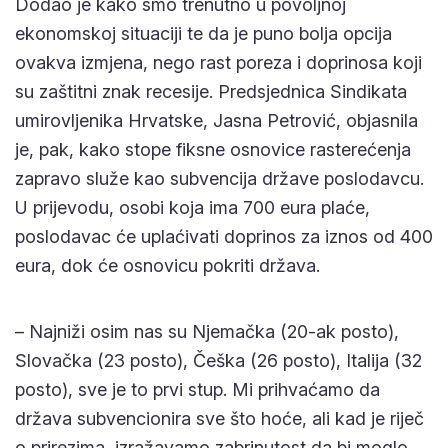
Dodao je kako smo trenutno u povoljnoj
ekonomskoj situaciji te da je puno bolja opcija
ovakva izmjena, nego rast poreza i doprinosa koji
su zaštitni znak recesije. Predsjednica Sindikata
umirovljenika Hrvatske, Jasna Petrović, objasnila
je, pak, kako stope fiksne osnovice rasterećenja
zapravo služe kao subvencija države poslodavcu.
U prijevodu, osobi koja ima 700 eura plaće,
poslodavac će uplaćivati doprinos za iznos od 400
eura, dok će osnovicu pokriti država.
– Najniži osim nas su Njemačka (20-ak posto),
Slovačka (23 posto), Češka (26 posto), Italija (32
posto), sve je to prvi stup. Mi prihvaćamo da
država subvencionira sve što hoće, ali kad je riječ
o prirezima, izražavamo zabrinutost da bi moglo