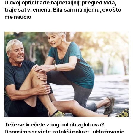
U ovoj optici rade najdetaljniji pregled vida,
traje sat vremena: Bila sam na njemu, evo što
me naučio
Teže se krećete zbog bolnih zglobova?
Donosimo savjete za lakši pokret i ublažavanje