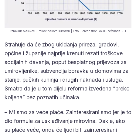
Izračun olakšice u mirovinskom sustavu | Foto: Screenshot: YouTube/Vlada RH
Strahuje da će zbog ukidanja prireza, gradovi,
općine i županije najprije krenuti rezati troškove
socijalnih davanja, poput besplatnog prijevoza za
umirovljenike, subvencija boravka u domovima za
starije, pučkih kuhinja i drugih naknada i usluga.
Smatra da je u tom dijelu reforma izvedena “preko
koljena” bez poznatih učinaka.
– Mi smo za veće plaće. Zainteresirani smo jer je to
dio formule za usklađivanje mirovina. Dakle, ako
su plaće veće, onda će ljudi biti zainteresirani