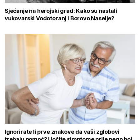
Sjećanje na herojski grad: Kako su nastali
vukovarski Vodotoranj i Borovo Naselje?
Ignorirate li prve znakove da vaši zglobovi
trebaju pomoć? Uočite simptome prije nego bol