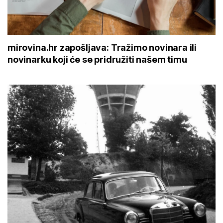
mirovina.hr zapošljava: Tražimo novinara ili
novinarku koji će se pridružiti našem timu