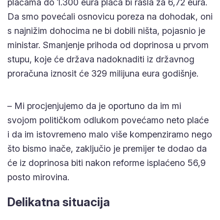
plaćama do 1.300 eura plaća bi rasla za 6,72 eura.
Da smo povećali osnovicu poreza na dohodak, oni
s najnižim dohocima ne bi dobili ništa, pojasnio je
ministar. Smanjenje prihoda od doprinosa u prvom
stupu, koje će država nadoknaditi iz državnog
proračuna iznosit će 329 milijuna eura godišnje.
– Mi procjenjujemo da je oportuno da im mi
svojom političkom odlukom povećamo neto plaće
i da im istovremeno malo više kompenziramo nego
što bismo inače, zaključio je premijer te dodao da
će iz doprinosa biti nakon reforme isplaćeno 56,9
posto mirovina.
Delikatna situacija