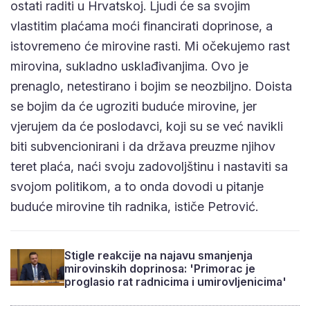
ostati raditi u Hrvatskoj. Ljudi će sa svojim
vlastitim plaćama moći financirati doprinose, a
istovremeno će mirovine rasti. Mi očekujemo rast
mirovina, sukladno usklađivanjima. Ovo je
prenaglo, netestirano i bojim se neozbiljno. Doista
se bojim da će ugroziti buduće mirovine, jer
vjerujem da će poslodavci, koji su se već navikli
biti subvencionirani i da država preuzme njihov
teret plaća, naći svoju zadovoljštinu i nastaviti sa
svojom politikom, a to onda dovodi u pitanje
buduće mirovine tih radnika, ističe Petrović.
Stigle reakcije na najavu smanjenja
mirovinskih doprinosa: 'Primorac je
proglasio rat radnicima i umirovljenicima'