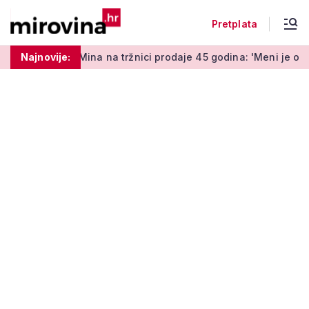
Pretplata
 na tržnici prodaje 45 godina: 'Meni je ovo zabava i terapija'
Najnovije: