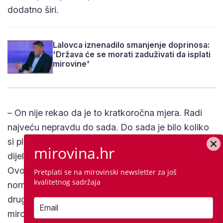
dodatno širi.
Lalovca iznenadilo smanjenje doprinosa:
'Država će se morati zaduživati da isplati
mirovine'
– On nije rekao da je to kratkoročna mjera. Radi
najveću nepravdu do sada. Do sada je bilo koliko
si platio, toliko ćeš imati mirovine. A sad jednom
mirovina.hr
dijelu oni plaćaju mirovine, a drugi dio plaća sam.
Ovo je pitanje i za pravne stručnjake, je li ovo
Pretplati se na mirovinski newsletter za još
kvalitetnog sadržaja
normalno i realno, da jedan građanin plaća sam, a
drugi ne. U konačnici, ovo je ozbiljan udar na
mirovinski sustav. Ovo je kratkoročno i zbog