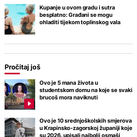
Kupanje u ovom gradu i sutra
besplatno: Građani se mogu
ohladiti tijekom toplinskog vala
Pročitaj još
Ovo je 5 mana života u
studentskom domu na koje se svaki
brucoš mora naviknuti
Ovo je 10 srednjoškolskih smjerova
u Krapinsko-zagorskoj županiji koje
su 2026. upisali najbolji osmaši