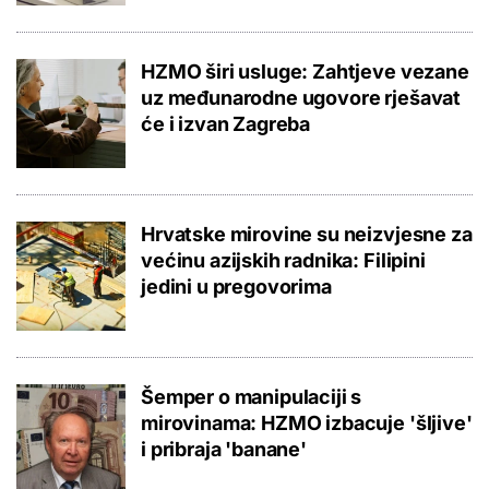
HZMO širi usluge: Zahtjeve vezane
uz međunarodne ugovore rješavat
će i izvan Zagreba
Hrvatske mirovine su neizvjesne za
većinu azijskih radnika: Filipini
jedini u pregovorima
Šemper o manipulaciji s
mirovinama: HZMO izbacuje 'šljive'
i pribraja 'banane'