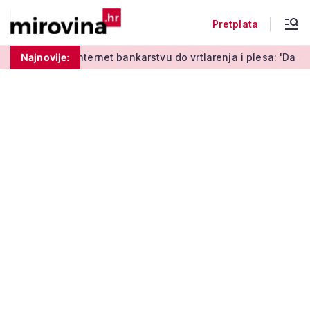
Pretplata
učenja o internet bankarstvu do vrtlarenja i plesa: 'Da starij
Najnovije: