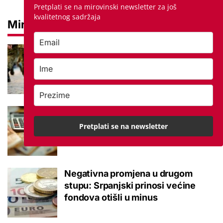
Pretplati se na mirovinski newsletter za još
kvalitetnog sadržaja
Mirovine
Mirovine branitelja: Dijele se u
dvije kategorije, a prima ih oko
140.000 umirovljenika
Što je MIREX i kako se računa?
Važna brojka za kategoriju štednje
Pretplati se na newsletter
u drugom stupu
Negativna promjena u drugom
stupu: Srpanjski prinosi većine
fondova otišli u minus