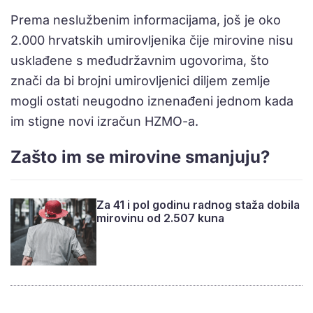
Prema neslužbenim informacijama, još je oko
2.000 hrvatskih umirovljenika čije mirovine nisu
usklađene s međudržavnim ugovorima, što
znači da bi brojni umirovljenici diljem zemlje
mogli ostati neugodno iznenađeni jednom kada
im stigne novi izračun HZMO-a.
Zašto im se mirovine smanjuju?
Za 41 i pol godinu radnog staža dobila
mirovinu od 2.507 kuna