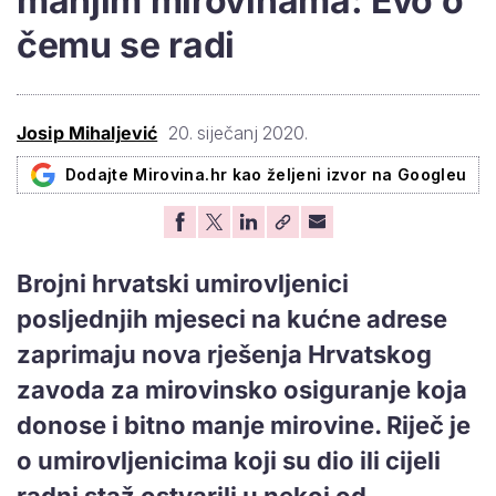
manjim mirovinama: Evo o
čemu se radi
Josip Mihaljević
20. siječanj 2020.
Dodajte Mirovina.hr kao željeni izvor na Googleu
Brojni hrvatski umirovljenici
posljednjih mjeseci na kućne adrese
zaprimaju nova rješenja Hrvatskog
zavoda za mirovinsko osiguranje koja
donose i bitno manje mirovine. Riječ je
o umirovljenicima koji su dio ili cijeli
radni staž ostvarili u nekoj od