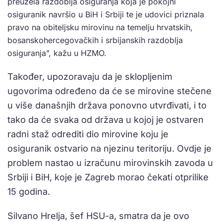
preuzela razdoblja osiguranja koja je pokojni
osiguranik navršio u BiH i Srbiji te je udovici priznala
pravo na obiteljsku mirovinu na temelju hrvatskih,
bosanskohercegovačkih i srbijanskih razdoblja
osiguranja”, kažu u HZMO.
Također, upozoravaju da je sklopljenim
ugovorima određeno da će se mirovine stečene
u više današnjih država ponovno utvrđivati, i to
tako da će svaka od država u kojoj je ostvaren
radni staž odrediti dio mirovine koju je
osiguranik ostvario na njezinu teritoriju. Ovdje je
problem nastao u izračunu mirovinskih zavoda u
Srbiji i BiH, koje je Zagreb morao čekati otprilike
15 godina.
Silvano Hrelja, šef HSU-a, smatra da je ovo