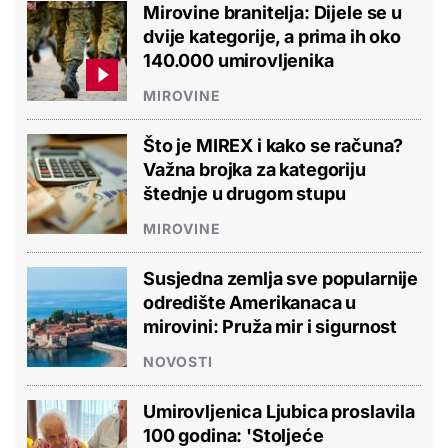
Mirovine branitelja: Dijele se u
dvije kategorije, a prima ih oko
140.000 umirovljenika
MIROVINE
Što je MIREX i kako se računa?
Važna brojka za kategoriju
štednje u drugom stupu
MIROVINE
Susjedna zemlja sve popularnije
odredište Amerikanaca u
mirovini: Pruža mir i sigurnost
NOVOSTI
Umirovljenica Ljubica proslavila
100 godina: 'Stoljeće