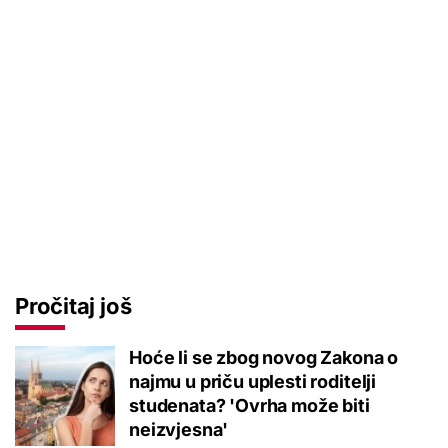
Pročitaj još
Hoće li se zbog novog Zakona o
najmu u priču uplesti roditelji
studenata? 'Ovrha može biti
neizvjesna'