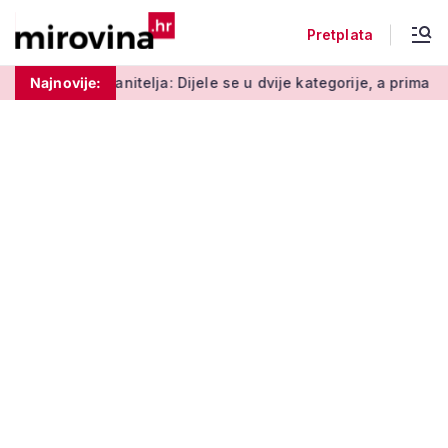
Pretplata
elja: Dijele se u dvije kategorije, a prima ih oko 140.000 umirov
Najnovije: