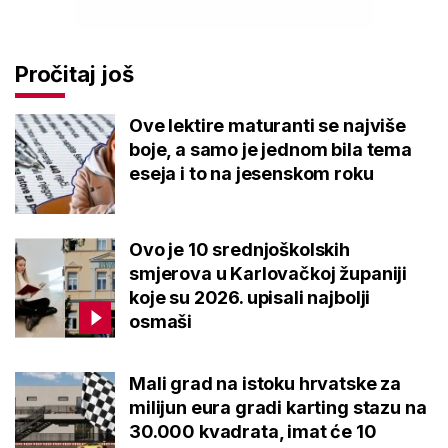
Pročitaj još
Ove lektire maturanti se najviše
boje, a samo je jednom bila tema
eseja i to na jesenskom roku
Ovo je 10 srednjoškolskih
smjerova u Karlovačkoj županiji
koje su 2026. upisali najbolji
osmaši
Mali grad na istoku hrvatske za
milijun eura gradi karting stazu na
30.000 kvadrata, imat će 10