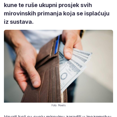
kune te ruše ukupni prosjek svih
mirovinskih primanja koja se isplaćuju
iz sustava.
Foto: Pexels
Hrvati koji su svoju mirovinu zaradili u inozemstvu,