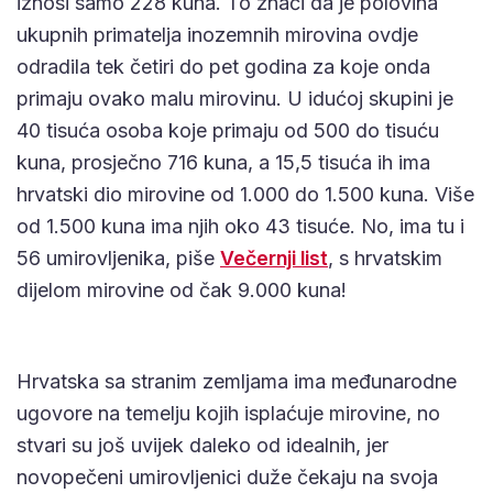
iznosi samo 228 kuna. To znači da je polovina
ukupnih primatelja inozemnih mirovina ovdje
odradila tek četiri do pet godina za koje onda
primaju ovako malu mirovinu. U idućoj skupini je
40 tisuća osoba koje primaju od 500 do tisuću
kuna, prosječno 716 kuna, a 15,5 tisuća ih ima
hrvatski dio mirovine od 1.000 do 1.500 kuna. Više
od 1.500 kuna ima njih oko 43 tisuće. No, ima tu i
56 umirovljenika, piše
Večernji list
, s hrvatskim
dijelom mirovine od čak 9.000 kuna!
Hrvatska sa stranim zemljama ima međunarodne
ugovore na temelju kojih isplaćuje mirovine, no
stvari su još uvijek daleko od idealnih, jer
novopečeni umirovljenici duže čekaju na svoja