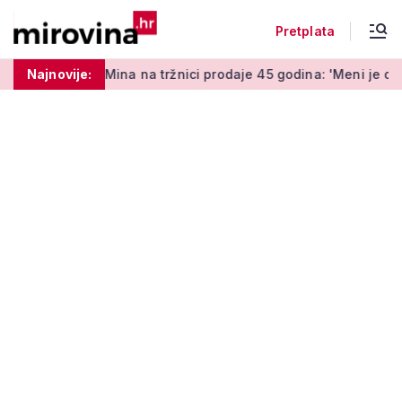
Pretplata
na na tržnici prodaje 45 godina: 'Meni je ovo zabava i terapija
Najnovije: