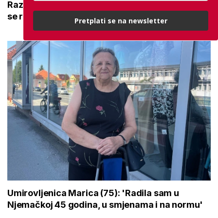
Razgovarali smo s Lazarom Grujićem: 'Društvo
se razvija na grbači najranjivijih'
Pretplati se na newsletter
Umirovljenica Marica (75): 'Radila sam u
Njemačkoj 45 godina, u smjenama i na normu'