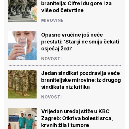
branitelja: Cifre idu gore i za
više od četvrtine
MIROVINE
Opasne vrućine još neće
prestati: 'Stariji ne smiju čekati
osjećaj žeđi'
NOVOSTI
Jedan sindikat pozdravlja veće
braniteljske mirovine: Iz drugog
sindikata niz kritika
NOVOSTI
Vrijedan uređaj stiže u KBC
Zagreb: Otkriva bolesti srca,
krvnih žila i tumore