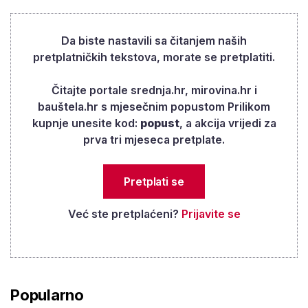
do 100 godina još ima vremena... Danas mladi
više mijenjaju poslove. Život je takav, ne možeš se
Da biste nastavili sa čitanjem naših
usidriti na jednom mjestu kako je nekad bilo tako
pretplatničkih tekstova, morate se pretplatiti.
da je lako, nije, ali Bože moj, takva su vremena
Čitajte portale srednja.hr, mirovina.hr i
došla. Bilo mi je teško otići s posla, ali odlazila
bauštela.hr s mjesečnim popustom Prilikom
sam koliko-toliko zdrava, znala sam da imam
kupnje unesite kod:
popust
, a akcija vrijedi za
sigurnost i svoju penziju, sve to skupa i djeci sam
prva tri mjeseca pretplate.
pomogla, unucima, ispričala nam je Božica.
Pretplati se
Već ste pretplaćeni?
Prijavite se
Popularno