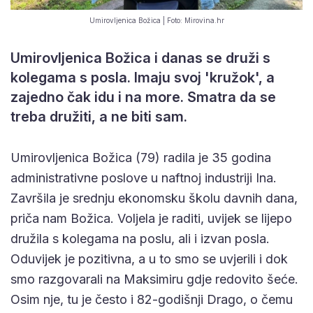
Umirovljenica Božica | Foto: Mirovina.hr
Umirovljenica Božica i danas se druži s
kolegama s posla. Imaju svoj 'kružok', a
zajedno čak idu i na more. Smatra da se
treba družiti, a ne biti sam.
Umirovljenica Božica (79) radila je 35 godina
administrativne poslove u naftnoj industriji Ina.
Završila je srednju ekonomsku školu davnih dana,
priča nam Božica. Voljela je raditi, uvijek se lijepo
družila s kolegama na poslu, ali i izvan posla.
Oduvijek je pozitivna, a u to smo se uvjerili i dok
smo razgovarali na Maksimiru gdje redovito šeće.
Osim nje, tu je često i 82-godišnji Drago, o čemu