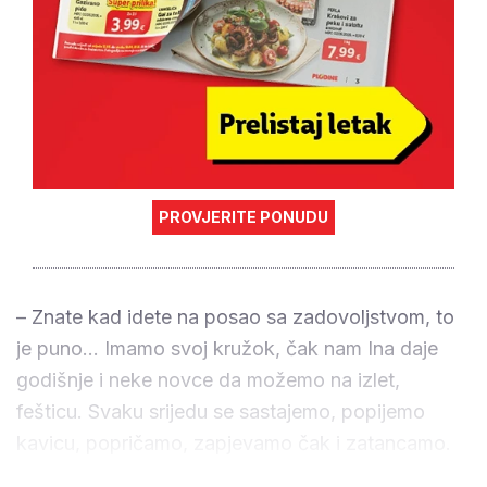
PROVJERITE PONUDU
– Znate kad idete na posao sa zadovoljstvom, to
je puno... Imamo svoj kružok, čak nam Ina daje
godišnje i neke novce da možemo na izlet,
fešticu. Svaku srijedu se sastajemo, popijemo
kavicu, popričamo, zapjevamo čak i zatancamo.
Ljudi pomalo odlaze, ali još nas ima, ne damo se,