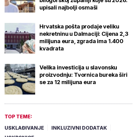
bilogorskoj županiji koje su 2026.
upisali najbolji osmaši
Hrvatska pošta prodaje veliku
nekretninu u Dalmaciji: Cijena 2,3
milijuna eura, zgrada ima 1.400
kvadrata
Velika investicija u slavonsku
proizvodnju: Tvornica bureka širi
se za 12 milijuna eura
TOP TEME:
USKLAĐIVANJE
INKLUZIVNI DODATAK