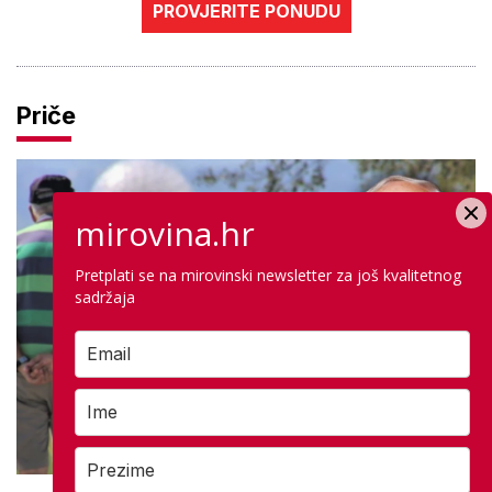
PROVJERITE PONUDU
Priče
mirovina.hr
Pretplati se na mirovinski newsletter za još kvalitetnog
sadržaja