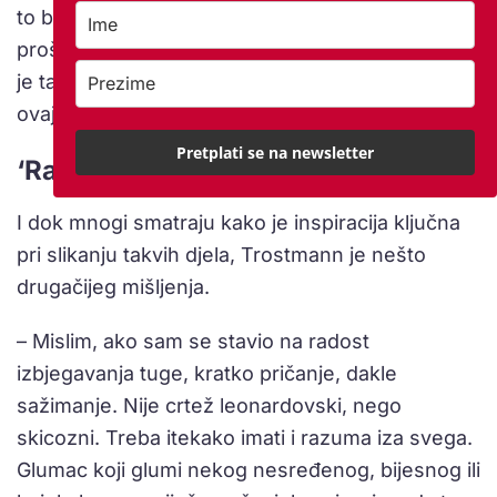
to bila majstorska radionica. Tko je god ondje
prošao, postao je jugoslavenski slikar, naprosto
je tako to bilo. Nijesam to prihvatio, priznao je
ovaj karizmatični slikar.
Pretplati se na newsletter
‘Rad stvara namjerne slučajnosti’
I dok mnogi smatraju kako je inspiracija ključna
pri slikanju takvih djela, Trostmann je nešto
drugačijeg mišljenja.
– Mislim, ako sam se stavio na radost
izbjegavanja tuge, kratko pričanje, dakle
sažimanje. Nije crtež leonardovski, nego
skicozni. Treba itekako imati i razuma iza svega.
Glumac koji glumi nekog nesređenog, bijesnog ili