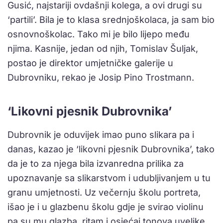
Gusić, najstariji ovdašnji kolega, a ovi drugi su
‘partili’. Bila je to klasa srednjoškolaca, ja sam bio
osnovnoškolac. Tako mi je bilo lijepo među
njima. Kasnije, jedan od njih, Tomislav Šuljak,
postao je direktor umjetničke galerije u
Dubrovniku, rekao je Josip Pino Trostmann.
‘Likovni pjesnik Dubrovnika’
Dubrovnik je oduvijek imao puno slikara pa i
danas, kazao je ‘likovni pjesnik Dubrovnika’, tako
da je to za njega bila izvanredna prilika za
upoznavanje sa slikarstvom i udubljivanjem u tu
granu umjetnosti. Uz večernju školu portreta,
išao je i u glazbenu školu gdje je svirao violinu
pa su mu glazba, ritam i osjećaj tonova uvelike