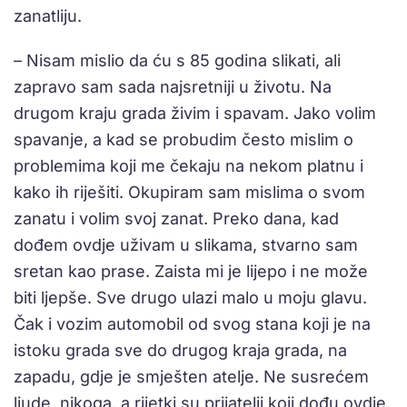
zanatliju.
– Nisam mislio da ću s 85 godina slikati, ali
zapravo sam sada najsretniji u životu. Na
drugom kraju grada živim i spavam. Jako volim
spavanje, a kad se probudim često mislim o
problemima koji me čekaju na nekom platnu i
kako ih riješiti. Okupiram sam mislima o svom
zanatu i volim svoj zanat. Preko dana, kad
dođem ovdje uživam u slikama, stvarno sam
sretan kao prase. Zaista mi je lijepo i ne može
biti ljepše. Sve drugo ulazi malo u moju glavu.
Čak i vozim automobil od svog stana koji je na
istoku grada sve do drugog kraja grada, na
zapadu, gdje je smješten atelje. Ne susrećem
ljude, nikoga, a rijetki su prijatelji koji dođu ovdje.