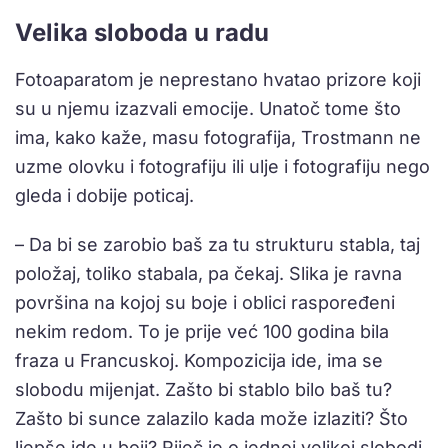
Velika sloboda u radu
Fotoaparatom je neprestano hvatao prizore koji
su u njemu izazvali emocije. Unatoč tome što
ima, kako kaže, masu fotografija, Trostmann ne
uzme olovku i fotografiju ili ulje i fotografiju nego
gleda i dobije poticaj.
– Da bi se zarobio baš za tu strukturu stabla, taj
položaj, toliko stabala, pa čekaj. Slika je ravna
površina na kojoj su boje i oblici raspoređeni
nekim redom. To je prije već 100 godina bila
fraza u Francuskoj. Kompozicija ide, ima se
slobodu mijenjat. Zašto bi stablo bilo baš tu?
Zašto bi sunce zalazilo kada može izlaziti? Što
ljepše ide u boji? Riječ je o jednoj velikoj slobodi