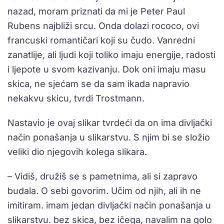
nazad, moram priznati da mi je Peter Paul
Rubens najbliži srcu. Onda dolazi rococo, ovi
francuski romantičari koji su čudo. Vanredni
zanatlije, ali ljudi koji toliko imaju energije, radosti
i ljepote u svom kazivanju. Dok oni imaju masu
skica, ne sjećam se da sam ikada napravio
nekakvu skicu, tvrdi Trostmann.
Nastavio je ovaj slikar tvrdeći da on ima divljački
način ponašanja u slikarstvu. S njim bi se složio
veliki dio njegovih kolega slikara.
– Vidiš, družiš se s pametnima, ali si zapravo
budala. O sebi govorim. Učim od njih, ali ih ne
imitiram. imam jedan divljački način ponašanja u
slikarstvu. bez skica, bez ičega, navalim na golo