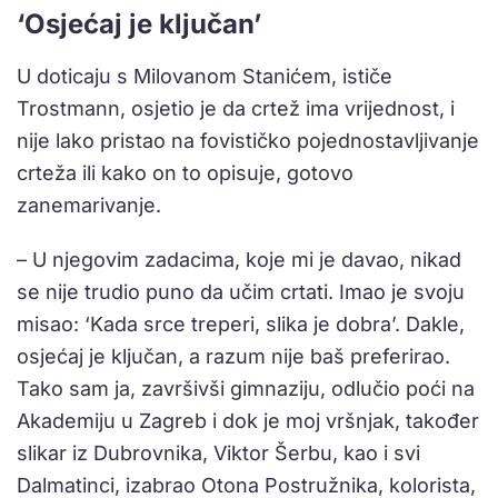
‘Osjećaj je ključan’
U doticaju s Milovanom Stanićem, ističe
Trostmann, osjetio je da crtež ima vrijednost, i
nije lako pristao na fovističko pojednostavljivanje
crteža ili kako on to opisuje, gotovo
zanemarivanje.
– U njegovim zadacima, koje mi je davao, nikad
se nije trudio puno da učim crtati. Imao je svoju
misao: ‘Kada srce treperi, slika je dobra’. Dakle,
osjećaj je ključan, a razum nije baš preferirao.
Tako sam ja, završivši gimnaziju, odlučio poći na
Akademiju u Zagreb i dok je moj vršnjak, također
slikar iz Dubrovnika, Viktor Šerbu, kao i svi
Dalmatinci, izabrao Otona Postružnika, kolorista,