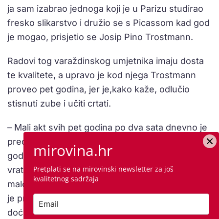
ja sam izabrao jednoga koji je u Parizu studirao
fresko slikarstvo i družio se s Picassom kad god
je mogao, prisjetio se Josip Pino Trostmann.
Radovi tog varaždinskog umjetnika imaju dosta
te kvalitete, a upravo je kod njega Trostmann
proveo pet godina, jer je,kako kaže, odlučio
stisnuti zube i učiti crtati.
– Mali akt svih pet godina po dva sata dnevno je
predavao Krsto Hegedušić. Završio sam ja petu
mirovina.hr
godinu i odradio svoju ideju, da naučim crtati i
Pretplati se na mirovinski newsletter za još
vratim se u ekspresionizam, uživaj u boji, ali budi
kvalitetnog sadržaja
malo ipak razumljiviji. Na kraju, Hegedušić, kada
je pregledavao radove, rekao mi je da bih trebao
doći kod njega u majstorsku radionicu, i doista je