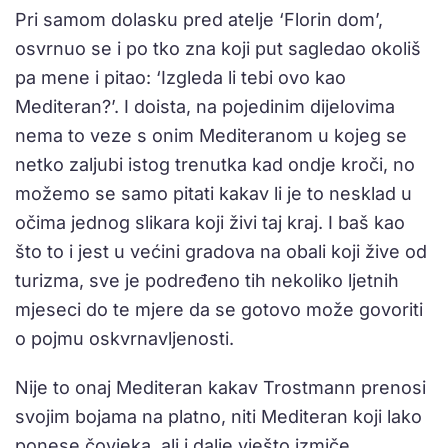
Pri samom dolasku pred atelje ‘Florin dom’,
osvrnuo se i po tko zna koji put sagledao okoliš
pa mene i pitao: ‘Izgleda li tebi ovo kao
Mediteran?’. I doista, na pojedinim dijelovima
nema to veze s onim Mediteranom u kojeg se
netko zaljubi istog trenutka kad ondje kroči, no
možemo se samo pitati kakav li je to nesklad u
očima jednog slikara koji živi taj kraj. I baš kao
što to i jest u većini gradova na obali koji žive od
turizma, sve je podređeno tih nekoliko ljetnih
mjeseci do te mjere da se gotovo može govoriti
o pojmu oskvrnavljenosti.
Nije to onaj Mediteran kakav Trostmann prenosi
svojim bojama na platno, niti Mediteran koji lako
ponese čovjeka, ali i dalje vješto izmiče