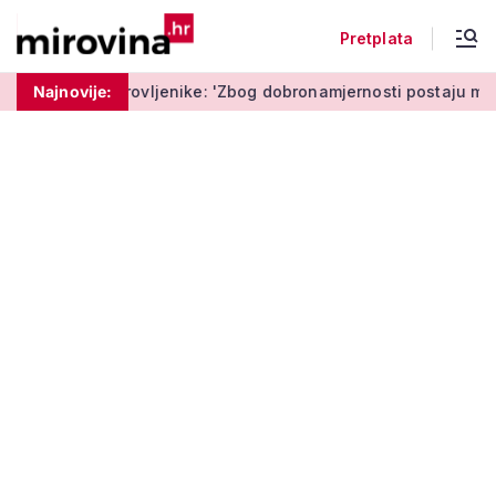
Pretplata
umirovljenike: 'Zbog dobronamjernosti postaju meta prijevare'
Najnovije: