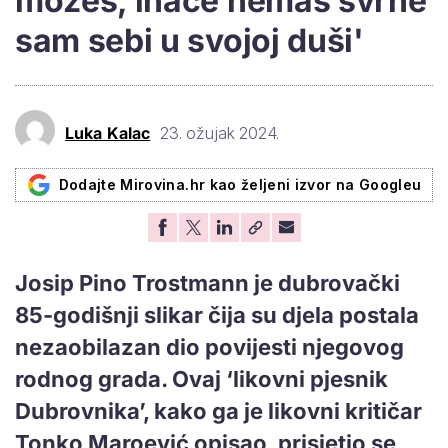
možeš, inače nemaš svrhe
sam sebi u svojoj duši'
Luka Kalac
23. ožujak 2024.
Dodajte Mirovina.hr kao željeni izvor na Googleu
Josip Pino Trostmann je dubrovački
85-godišnji slikar čija su djela postala
nezaobilazan dio povijesti njegovog
rodnog grada. Ovaj ‘likovni pjesnik
Dubrovnika’, kako ga je likovni kritičar
Tonko Maroević opisao, prisjetio se