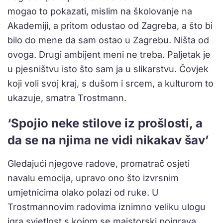
mogao to pokazati, mislim na školovanje na
Akademiji, a pritom odustao od Zagreba, a što bi
bilo do mene da sam ostao u Zagrebu. Ništa od
ovoga. Drugi ambijent meni ne treba. Paljetak je
u pjesništvu isto što sam ja u slikarstvu. Čovjek
koji voli svoj kraj, s dušom i srcem, a kulturom to
ukazuje, smatra Trostmann.
‘Spojio neke stilove iz prošlosti, a
da se na njima ne vidi nikakav šav’
Gledajući njegove radove, promatrač osjeti
navalu emocija, upravo ono što izvrsnim
umjetnicima olako polazi od ruke. U
Trostmannovim radovima iznimno veliku ulogu
igra svjetlost s kojom se majstorski poigrava.