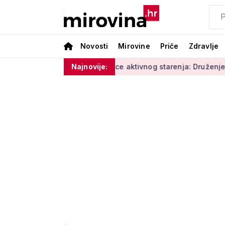
Novosti
Mirovine
Priče
Zdravlje
 vlage'
Radionice aktivnog starenja: Druženje, tjelovježba 
Najnovije: