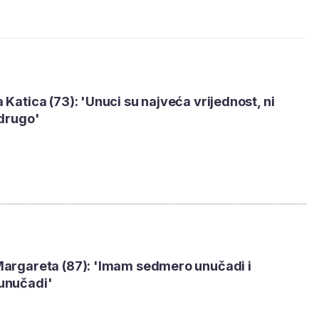
 Katica (73): 'Unuci su najveća vrijednost, ni
 drugo'
Margareta (87): 'Imam sedmero unučadi i
unučadi'