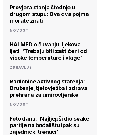
Provjera stanja štednje u
drugom stupu: Ova dva pojma
morate znati
NOVOSTI
HALMED o čuvanju lijekova
ljeti: 'Trebaju biti zaštićeni od
visoke temperature i vlage'
ZDRAVLJE
Radionice aktivnog starenja:
Druženje, tjelovježba i zdrava
prehrana za umirovljenike
NOVOSTI
Foto dana: 'Najljepši dio svake
partije na boćalištu ipak su
zajednički trenuci'