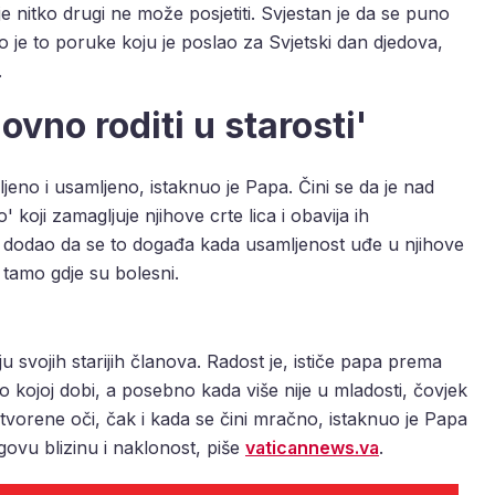
je nitko drugi ne može posjetiti. Svjestan je da se puno
io je to poruke koju je poslao za Svjetski dan djedova,
.
vno roditi u starosti'
ljeno i usamljeno, istaknuo je Papa. Čini se da je nad
 koji zamagljuje njihove crte lica i obavija ih
 dodao da se to događa kada usamljenost uđe u njihove
 tamo gdje su bolesni.
 svojih starijih članova. Radost je, ističe papa prema
ilo kojoj dobi, a posebno kada više nije u mladosti, čovjek
otvorene oči, čak i kada se čini mračno, istaknuo je Papa
govu blizinu i naklonost, piše
vaticannews.va
.