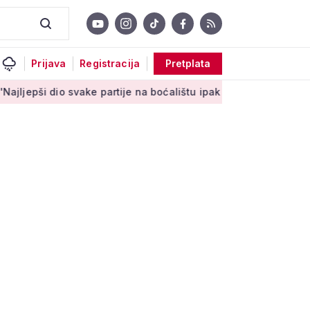
Prijava
Registracija
Pretplata
 svake partije na boćalištu ipak su zajednički trenuci'
Male t