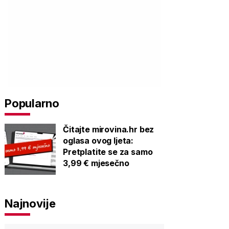
Popularno
Čitajte mirovina.hr bez
oglasa ovog ljeta:
Pretplatite se za samo
3,99 € mjesečno
Najnovije