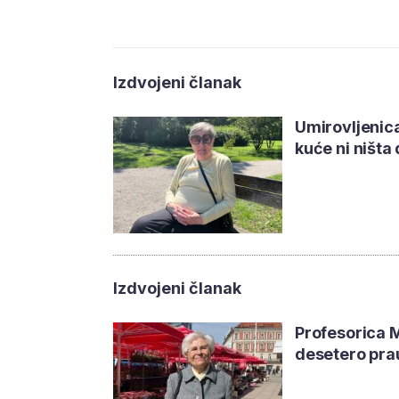
Izdvojeni članak
Umirovljenica
kuće ni ništa
Izdvojeni članak
Profesorica 
desetero pra