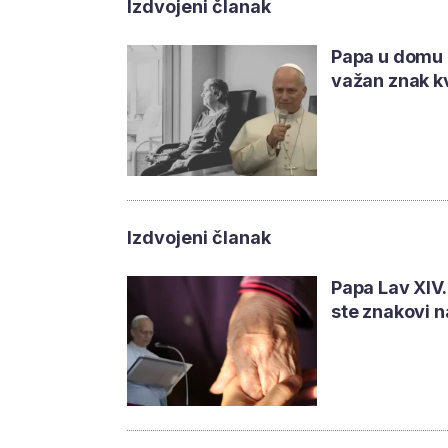
Izdvojeni članak
Papa u domu z
važan znak kv
Izdvojeni članak
Papa Lav XIV.
ste znakovi 