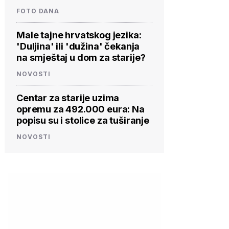
FOTO DANA
Male tajne hrvatskog jezika:
'Duljina' ili 'dužina' čekanja
na smještaj u dom za starije?
NOVOSTI
Centar za starije uzima
opremu za 492.000 eura: Na
popisu su i stolice za tuširanje
NOVOSTI
PROVJERITE
PROVJERITE
PROVJ
PONUDU
PONUDU
PON