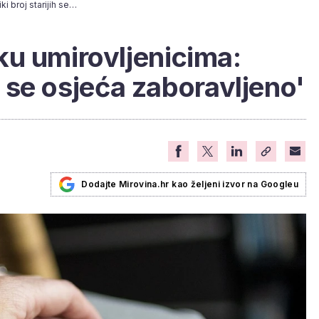
Papa poslao poruku umirovljenicima: 'Veliki broj starijih se osjeća zaboravljeno'
u umirovljenicima:
ih se osjeća zaboravljeno'
Dodajte Mirovina.hr kao željeni izvor na Googleu