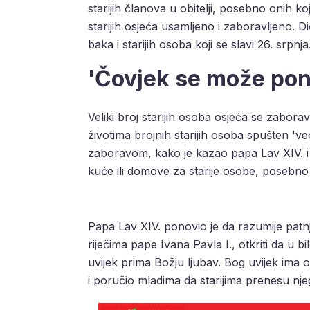
starijih članova u obitelji, posebno onih ko
starijih osjeća usamljeno i zaboravljeno. D
baka i starijih osoba koji se slavi 26. srpnja
'Čovjek se može pono
Veliki broj starijih osoba osjeća se zaborav
životima brojnih starijih osoba spušten 'veo'
zaboravom, kako je kazao papa Lav XIV. i
kuće ili domove za starije osobe, posebno
Papa Lav XIV. ponovio je da razumije patnju
riječima pape Ivana Pavla I., otkriti da u b
uvijek prima Božju ljubav. Bog uvijek ima 
i poručio mladima da starijima prenesu nje