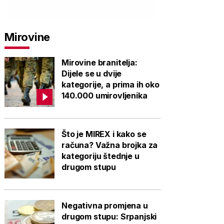
Mirovine
Mirovine branitelja:
Dijele se u dvije
kategorije, a prima ih oko
140.000 umirovljenika
Što je MIREX i kako se
računa? Važna brojka za
kategoriju štednje u
drugom stupu
Negativna promjena u
drugom stupu: Srpanjski