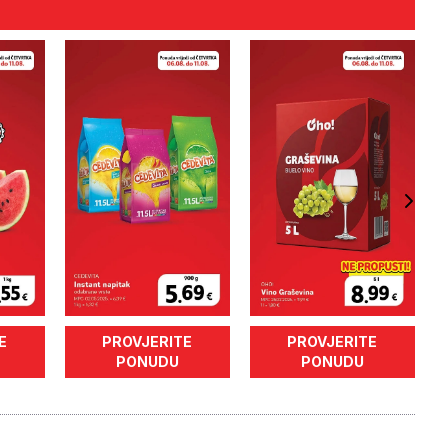
E
PROVJERITE
PROVJERITE
PONUDU
PONUDU