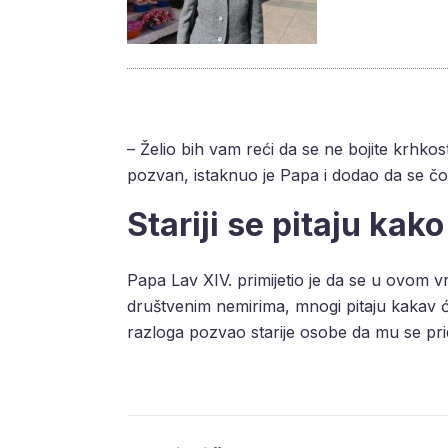
– Želio bih vam reći da se ne bojite krhkost
pozvan, istaknuo je Papa i dodao da se čo
Stariji se pitaju kak
Papa Lav XIV. primijetio je da se u ovom vr
društvenim nemirima, mnogi pitaju kakav će b
razloga pozvao starije osobe da mu se prid