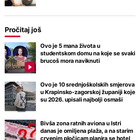
Pročitaj još
Ovo je 5 mana života u
studentskom domu na koje se svaki
brucoš mora naviknuti
Ovo je 10 srednjoškolskih smjerova
u Krapinsko-zagorskoj županiji koje
su 2026. upisali najbolji osmaši
Bivša zona ratnih aviona u Istri
danas je omiljena plaža, a na starim
crvenim pločicam planira se hotel