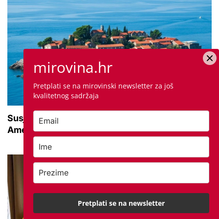
mirovina.hr
Pretplati se na mirovinski newsletter za još
kvalitetnog sadržaja
Susjedna zemlja sve popularnije odredište
Amerikanaca u mirovini: Pruža mir i sigurnost
Pretplati se na newsletter