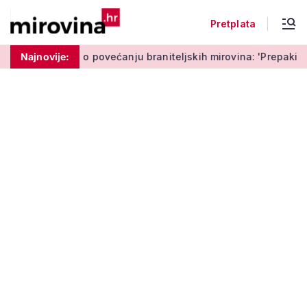
Pretplata
ovećanju braniteljskih mirovina: 'Prepakiranje prijedloga Može
Najnovije: