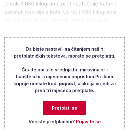
je čak 3.050 kilograma piletine, točnije batak i
zabatak bez dijela leđa. Uz to, i 400 kilograma
jetrica. Sve to okvirno stoji oko 9.000 eura.
Inače, jetrica su jeftinija od mesa pa ih stariji
puno traže, ali ponuda je slabija, o čemu smo
pisali
ovdje
.
Da biste nastavili sa čitanjem naših
pretplatničkih tekstova, morate se pretplatiti.
Čitajte portale srednja.hr, mirovina.hr i
bauštela.hr s mjesečnim popustom Prilikom
kupnje unesite kod:
popust
, a akcija vrijedi za
prva tri mjeseca pretplate.
Pretplati se
Već ste pretplaćeni?
Prijavite se