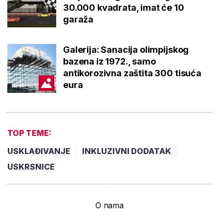
30.000 kvadrata, imat će 10
garaža
Galerija: Sanacija olimpijskog
bazena iz 1972., samo
antikorozivna zaštita 300 tisuća
eura
TOP TEME:
USKLAĐIVANJE
INKLUZIVNI DODATAK
USKRSNICE
O nama