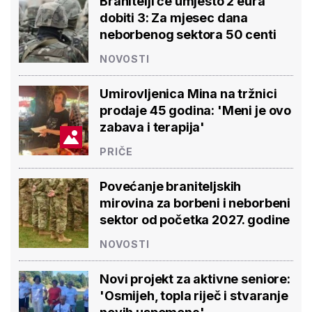
Branitelji će umjesto 2 eura
dobiti 3: Za mjesec dana
neborbenog sektora 50 centi
NOVOSTI
Umirovljenica Mina na tržnici
prodaje 45 godina: 'Meni je ovo
zabava i terapija'
PRIČE
Povećanje braniteljskih
mirovina za borbeni i neborbeni
sektor od početka 2027. godine
NOVOSTI
Novi projekt za aktivne seniore:
'Osmijeh, topla riječ i stvaranje