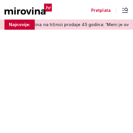
Pretplata
a tržnici prodaje 45 godina: 'Meni je ovo zabava i terapija'
Najnovije: