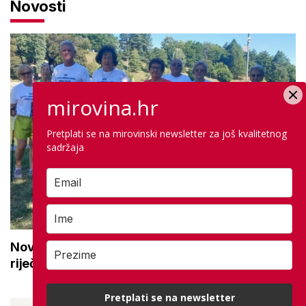
Novosti
mirovina.hr
Pretplati se na mirovinski newsletter za još kvalitetnog
sadržaja
Novi projekt za aktivne seniore: 'Osmijeh, topla
riječ i stvaranje novih uspomena'
Pretplati se na newsletter