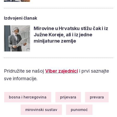
Izdvojeni članak
Mirovine u Hrvatsku stižu čak i iz
Južne Koreje, ali i iz jedne
minijaturne zemlje
Pridružite se našoj
Viber zajednici
i prvi saznajte
sve informacije.
bosna i hercegovina
prijevara
prevara
mirovinski sustav
punomoć