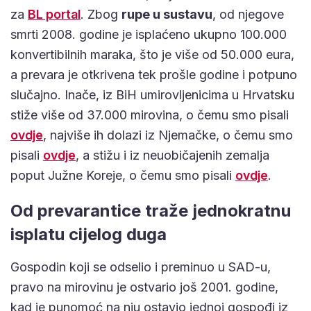
za
BL portal
. Zbog
rupe u sustavu
, od njegove
smrti 2008. godine je isplaćeno ukupno 100.000
konvertibilnih maraka, što je više od 50.000 eura,
a prevara je otkrivena tek prošle godine i potpuno
slučajno. Inače, iz BiH umirovljenicima u Hrvatsku
stiže više od 37.000 mirovina, o čemu smo pisali
ovdje
, najviše ih dolazi iz Njemačke, o čemu smo
pisali
ovdje
, a stižu i iz neuobičajenih zemalja
poput Južne Koreje, o čemu smo pisali
ovdje
.
Od prevarantice traže jednokratnu
isplatu cijelog duga
Gospodin koji se odselio i preminuo u SAD-u,
pravo na mirovinu je ostvario još 2001. godine,
kad je punomoć na nju ostavio jednoj gospođi iz