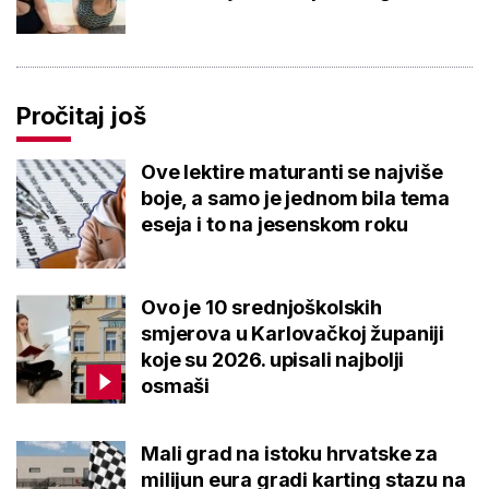
Pročitaj još
Ove lektire maturanti se najviše
boje, a samo je jednom bila tema
eseja i to na jesenskom roku
Ovo je 10 srednjoškolskih
smjerova u Karlovačkoj županiji
koje su 2026. upisali najbolji
osmaši
Mali grad na istoku hrvatske za
milijun eura gradi karting stazu na