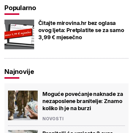
Popularno
Čitajte mirovina.hr bez oglasa
ovog ljeta: Pretplatite se za samo
3,99 € mjesečno
Najnovije
Moguće povećanje naknade za
nezaposlene branitelje: Znamo
koliko ih je na burzi
NOVOSTI