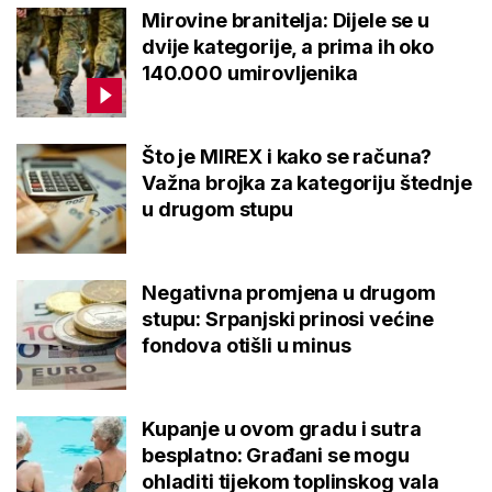
Mirovine branitelja: Dijele se u
dvije kategorije, a prima ih oko
140.000 umirovljenika
Što je MIREX i kako se računa?
Važna brojka za kategoriju štednje
u drugom stupu
Negativna promjena u drugom
stupu: Srpanjski prinosi većine
fondova otišli u minus
Kupanje u ovom gradu i sutra
besplatno: Građani se mogu
ohladiti tijekom toplinskog vala