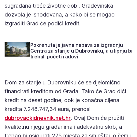
sugrađana treće životne dobi. Građevinska
dozvola je ishodovana, a kako bi se mogao
izgraditi Grad će podići kredit.
Pokrenuta je javna nabava za izgradnju
Centra za starije u Dubrovniku, a u lipnju bi
trebali početi radovi
Dom za starije u Dubrovniku će se djelomično
financirati kreditom od Grada. Tako će Grad dići
kredit na deset godine, dok je konačna cijena
kredita 7.248.747,34 eura, prenosi
dubrovackidnevnik.net.hr
. Ovaj Dom će pružiti
kvalitetnu njegu građanima i adekvatnu skrb, a
trebao bi osigurati 275 mjesta za smještaj, o čemu