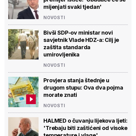
mijenjati svaki tjedan'
NOVOSTI
Bivši SDP-ov ministar novi
savjetnik Vlade HDZ-a: Cilj je
zaštita standarda
umirovljenika
NOVOSTI
Provjera stanja štednje u
drugom stupu: Ova dva pojma
morate znati
NOVOSTI
HALMED o čuvanju lijekova ljeti:
'Trebaju biti zaštićeni od visoke
temperature i vlage'