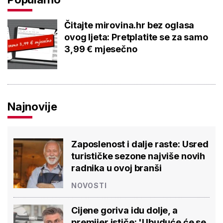
Čitajte mirovina.hr bez oglasa
ovog ljeta: Pretplatite se za samo
3,99 € mjesečno
Najnovije
Zaposlenost i dalje raste: Usred
turističke sezone najviše novih
radnika u ovoj branši
NOVOSTI
Cijene goriva idu dolje, a
premijer ističe: 'Ubuduće će se