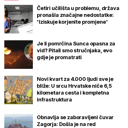
Četiri učilišta u problemu, država
pronašla značajne nedostatke:
'Iziskuje korjenite promjene'
Je li pomrčina Sunca opasna za
vid? Pitali smo stručnjaka, evo
gdje je promatrati
Novi kvart za 4.000 ljudi sve je
bliže: U srcu Hrvatske niče 6,5
kilometara cesta i kompletna
infrastruktura
Obnavlja se zaboravljeni čuvar
Zagorja: Došla je na red