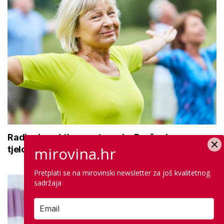
Radionice aktivnog starenja: Druženje,
mirovina.hr
tjelovježba i zdrava prehrana za umirovljenike
Pretplati se na mirovinski newsletter za još kvalitetnog
sadržaja