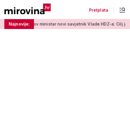
Pretplata
v ministar novi savjetnik Vlade HDZ-a: Cilj je zaštita standard
Najnovije: