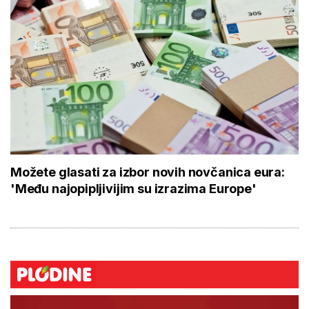
Možete glasati za izbor novih novčanica eura:
'Među najopipljivijim su izrazima Europe'