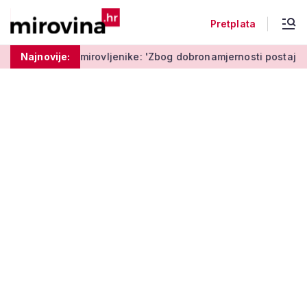
Pretplata
irovljenike: 'Zbog dobronamjernosti postaju meta prijevare'
Najnovije: