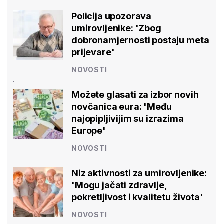
Policija upozorava
umirovljenike: 'Zbog
dobronamjernosti postaju meta
prijevare'
NOVOSTI
Možete glasati za izbor novih
novčanica eura: 'Među
najopipljivijim su izrazima
Europe'
NOVOSTI
Niz aktivnosti za umirovljenike:
'Mogu jačati zdravlje,
pokretljivost i kvalitetu života'
NOVOSTI