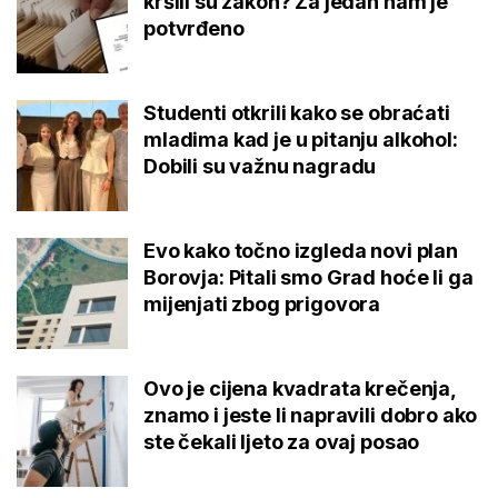
kršili su zakon? Za jedan nam je
potvrđeno
Studenti otkrili kako se obraćati
mladima kad je u pitanju alkohol:
Dobili su važnu nagradu
Evo kako točno izgleda novi plan
Borovja: Pitali smo Grad hoće li ga
mijenjati zbog prigovora
Ovo je cijena kvadrata krečenja,
znamo i jeste li napravili dobro ako
ste čekali ljeto za ovaj posao