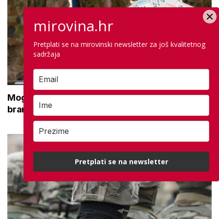
mirovina.hr
Pretplati se na mirovinski newsletter za još kvalitetnog
sadržaja
Moguće povećanje naknade za nezaposlene
branitelje: Znamo koliko ih je na burzi
Pretplati se na newsletter