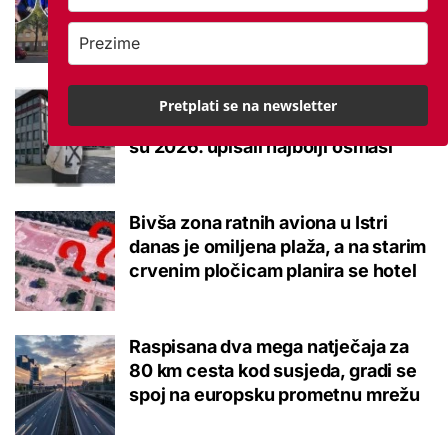
brucoš mora naviknuti
Ovo je 10 srednjoškolskih smjerova
Pretplati se na newsletter
u Krapinsko-zagorskoj županiji koje
su 2026. upisali najbolji osmaši
Bivša zona ratnih aviona u Istri
danas je omiljena plaža, a na starim
crvenim pločicam planira se hotel
Raspisana dva mega natječaja za
80 km cesta kod susjeda, gradi se
spoj na europsku prometnu mrežu