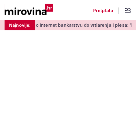
Pretplata
Od učenja o internet bankarstvu do vrtlarenja i plesa: 'Da st
Najnovije: