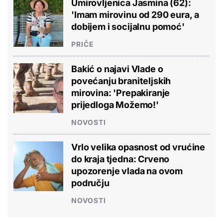
Umirovljenica Jasmina (62):
'Imam mirovinu od 290 eura, a
dobijem i socijalnu pomoć'
PRIČE
Bakić o najavi Vlade o
povećanju braniteljskih
mirovina: 'Prepakiranje
prijedloga Možemo!'
NOVOSTI
Vrlo velika opasnost od vrućine
do kraja tjedna: Crveno
upozorenje vlada na ovom
području
NOVOSTI