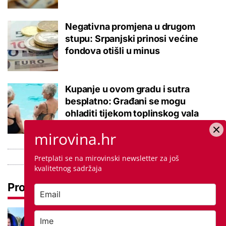
Negativna promjena u drugom
stupu: Srpanjski prinosi većine
fondova otišli u minus
Kupanje u ovom gradu i sutra
besplatno: Građani se mogu
ohladiti tijekom toplinskog vala
mirovina.hr
Pretplati se na mirovinski newsletter za još
kvalitetnog sadržaja
Pročitaj još
Ovo je 5 mana života u
studentskom domu na koje se svaki