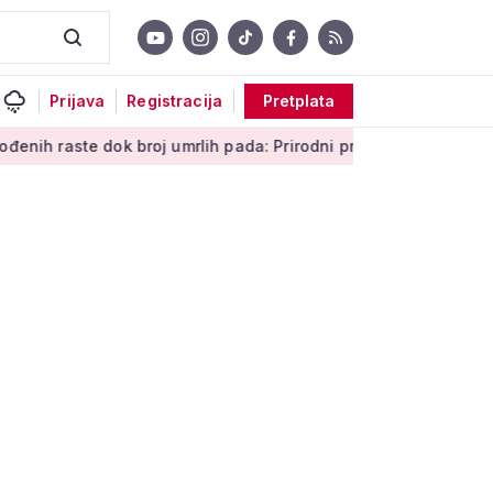
Prijava
Registracija
Pretplata
ste dok broj umrlih pada: Prirodni prirast svejedno je negativan