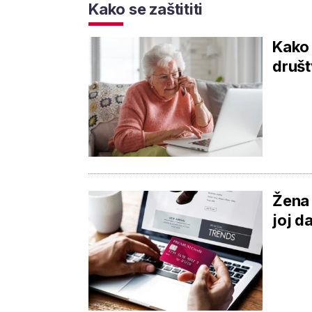
Kako se zaštititi
Kako 
društ
Žena 
joj d