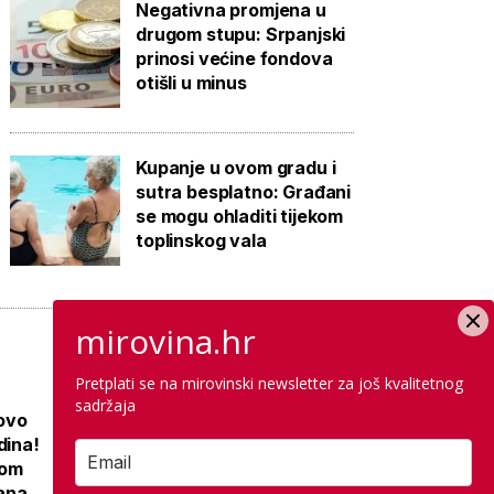
Negativna promjena u
drugom stupu: Srpanjski
prinosi većine fondova
otišli u minus
Kupanje u ovom gradu i
sutra besplatno: Građani
se mogu ohladiti tijekom
toplinskog vala
mirovina.hr
Pretplati se na mirovinski newsletter za još kvalitetnog
sadržaja
 ovo
Novi KBC na
dina!
istoku Hrvatske
nom
zamijenit će 15
jana
bolnica: Priprema