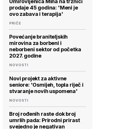
Umirovljenica Mina na tržnici
prodaje 45 godina: 'Meni je
ovo zabava i terapija'
PRIČE
Povećanje braniteljskih
mirovina za borbeni i
neborbeni sektor od početka
2027. godine
NOVOSTI
Novi projekt za aktivne
seniore: 'Osmijeh, topla riječ i
stvaranje novih uspomena'
NOVOSTI
Broj rođenih raste dok broj
umrlih pada: Prirodni prirast
svejedno je negativan