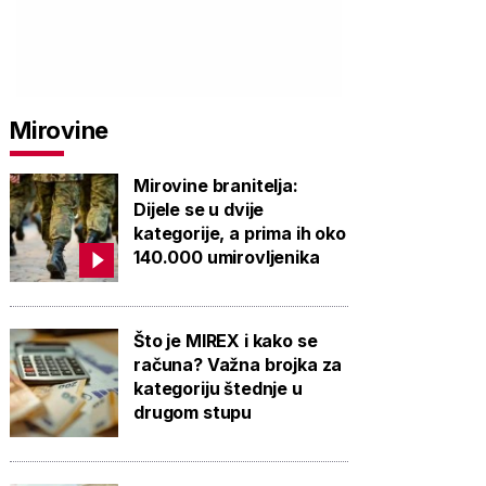
Mirovine
Mirovine branitelja:
Dijele se u dvije
kategorije, a prima ih oko
140.000 umirovljenika
Što je MIREX i kako se
računa? Važna brojka za
kategoriju štednje u
drugom stupu