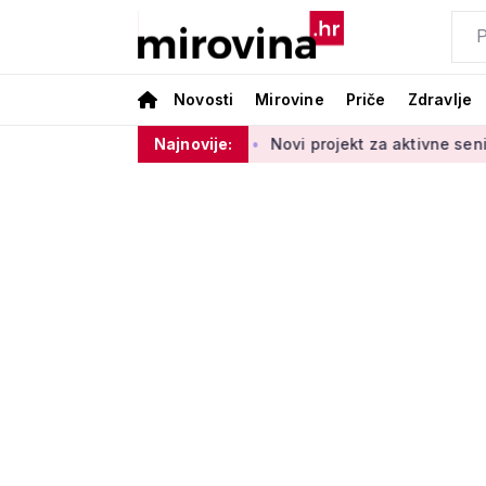
Novosti
Mirovine
Priče
Zdravlje
 početka 2027. godine
Najnovije:
Novi projekt za aktivne seniore: 'Osmi