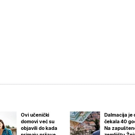
Ovi učenički
Dalmacija je
domovi već su
čekala 40 go
objavili do kada
Na zapušte
primaju prijave
zemljištu Žn