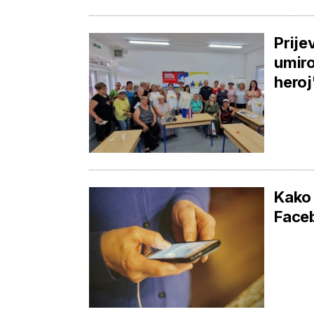
Prije
umiro
heroj
Kako 
Faceb