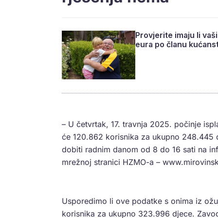
Provjerite imaju li va
eura po članu kućans
– U četvrtak, 17. travnja 2025. počinje is
će 120.862 korisnika za ukupno 248.445 d
dobiti radnim danom od 8 do 16 sati na i
mrežnoj stranici HZMO-a – www.mirovinsko
Usporedimo li ove podatke s onima iz ožuj
korisnika za ukupno 323.996 djece. Zavod 