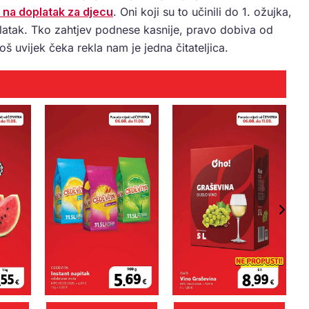
 na doplatak za djecu
. Oni koji su to učinili do 1. ožujka,
oplatak. Tko zahtjev podnese kasnije, pravo dobiva od
š uvijek čeka rekla nam je jedna čitateljica.