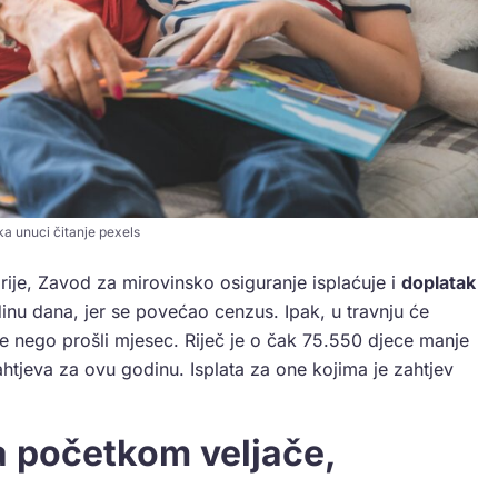
ka unuci čitanje pexels
rije, Zavod za mirovinsko osiguranje isplaćuje i
doplatak
dinu dana, jer se povećao cenzus. Ipak, u travnju će
e nego prošli mjesec. Riječ je o čak 75.550 djece manje
ahtjeva za ovu godinu. Isplata za one kojima je zahtjev
a početkom veljače,