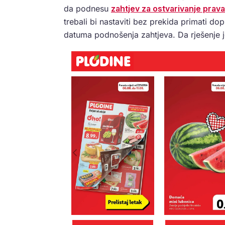
da podnesu
zahtjev za ostvarivanje prava
trebali bi nastaviti bez prekida primati d
datuma podnošenja zahtjeva. Da rješenje jo