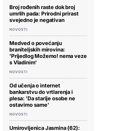
Broj rođenih raste dok broj
umrlih pada: Prirodni prirast
svejedno je negativan
NOVOSTI
Medved o povećanju
braniteljskih mirovina:
'Prijedlog Možemo! nema veze
s Vladinim'
NOVOSTI
Od učenja o internet
bankarstvu do vrtlarenja i
plesa: 'Da starije osobe ne
ostavimo same'
NOVOSTI
Umirovljenica Jasmina (62):