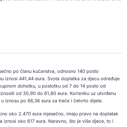
sečno po članu kućanstva, odnosno 140 posto
u iznosi 441,44 eura. Svota doplatka za djecu određuje
ukupnom dohotku, u postotku od 7 do 14 posto od
znositi od 30,90 do 61,80 eura. Korisniku uz utvrđenu
u iznosu po 66,36 eura za treće i četvrto dijete.
ukupno oko 2.470 eura mjesečno, imaju pravo na doplatak
na iznosi oko 617 eura. Naravno, što je više djece, to i