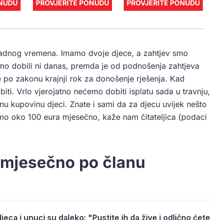
ONUDU
PROVJERITE PONUDU
PROVJERITE PONUDU
 radnog vremena. Imamo dvoje djece, a zahtjev smo
smo dobili ni danas, premda je od podnošenja zahtjeva
e po zakonu krajnji rok za donošenje rješenja. Kad
ti. Vrlo vjerojatno nećemo dobiti isplatu sada u travnju,
nu kupovinu djeci. Znate i sami da za djecu uvijek nešto
mo oko 100 eura mjesečno, kaže nam čitateljica (podaci
 mjesečno po članu
djeca i unuci su daleko: "Pustite ih da žive i odlično ćete