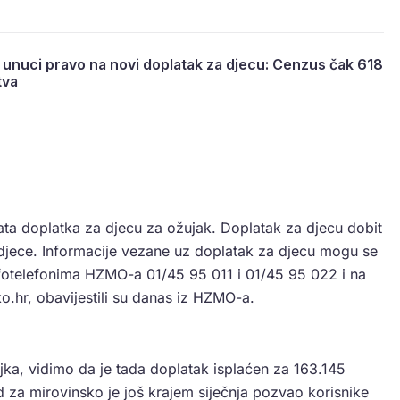
ši unuci pravo na novi doplatak za djecu: Cenzus čak 618
tva
plata doplatka za djecu za ožujak. Doplatak za djecu dobit
jece. Informacije vezane uz doplatak za djecu mogu se
nfotelefonima HZMO-a 01/45 95 011 i 01/45 95 022 i na
.hr, obavijestili su danas iz HZMO-a.
ka, vidimo da je tada doplatak isplaćen za 163.145
za mirovinsko je još krajem siječnja pozvao korisnike