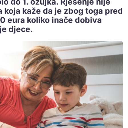
bio do 1. ožujka. Rješenje nije
ca koja kaže da je zbog toga pred
0 eura koliko inače dobiva
e djece.