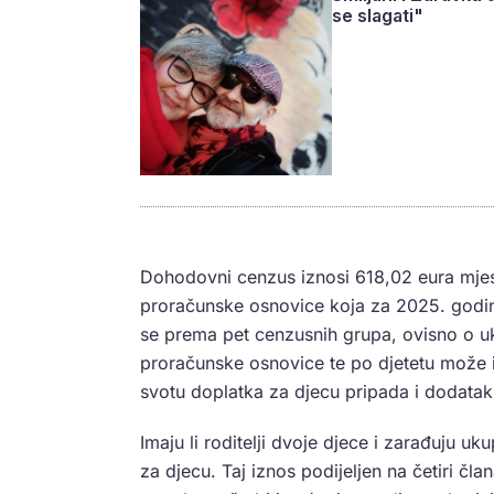
se slagati"
Dohodovni cenzus iznosi 618,02 eura mje
proračunske osnovice koja za 2025. godin
se prema pet cenzusnih grupa, ovisno o 
proračunske osnovice te po djetetu može i
svotu doplatka za djecu pripada i dodatak 
Imaju li roditelji dvoje djece i zarađuju 
za djecu. Taj iznos podijeljen na četiri čla