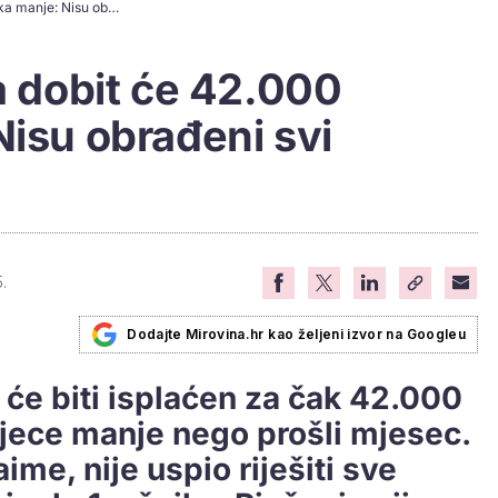
Naknadu HZMO-a dobit će 42.000 korisnika manje: Nisu obrađeni svi zahtjevi
dobit će 42.000
Nisu obrađeni svi
.
Dodajte Mirovina.hr kao željeni izvor na Googleu
 će biti isplaćen za čak 42.000
djece manje nego prošli mjesec.
me, nije uspio riješiti sve