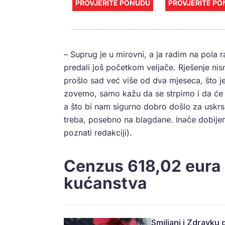
PROVJERITE PONUDU
PROVJERITE P
– Suprug je u mirovni, a ja radim na pola
predali još početkom veljače. Rješenje ni
prošlo sad već više od dva mjeseca, što j
zovemo, samo kažu da se strpimo i da će bi
a što bi nam sigurno dobro došlo za uskrs
treba, posebno na blagdane. Inače dobije
poznati redakciji).
Cenzus 618,02 eura
kućanstva
Smiljani i Zdravku 