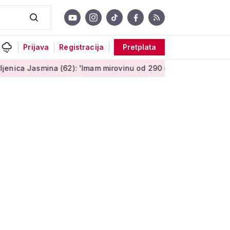
Prijava
Registracija
Pretplata
 (62): 'Imam mirovinu od 290 eura, a dobijem i socijalnu pomo