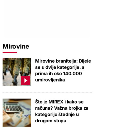
PROVJERITE PONUDU
PROVJERITE PONUDU
PROVJERIT
Mirovine
Mirovine branitelja: Dijele
se u dvije kategorije, a
prima ih oko 140.000
umirovljenika
Što je MIREX i kako se
računa? Važna brojka za
kategoriju štednje u
drugom stupu