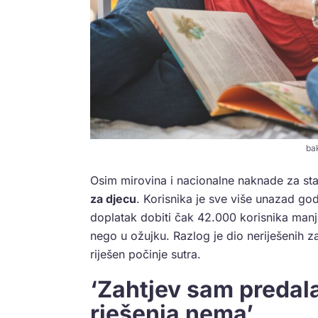
ba
Osim mirovina i nacionalne naknade za sta
za djecu
. Korisnika je sve više unazad go
doplatak dobiti čak 42.000 korisnika manj
nego u ožujku. Razlog je dio neriješenih z
riješen počinje sutra.
‘Zahtjev sam predal
rješenja nema’