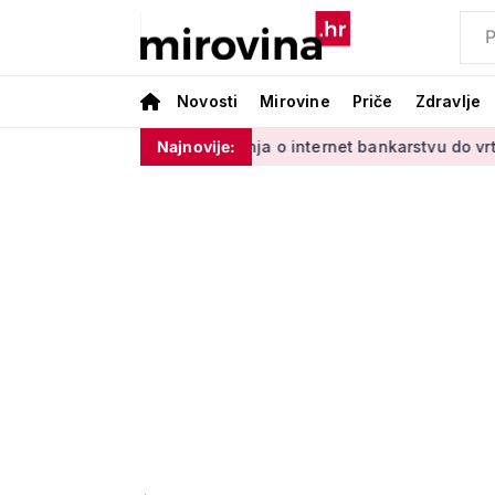
Novosti
Mirovine
Priče
Zdravlje
dinim'
Od učenja o internet bankarstvu do vrtlarenja i plesa
Najnovije: