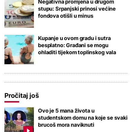
Negativna promjena u drugom
stupu: Srpanjski prinosi većine
fondova otišli u minus
Kupanje u ovom gradu i sutra
besplatno: Građani se mogu
ohladiti tijekom toplinskog vala
Pročitaj još
Ovo je 5 mana života u
studentskom domu na koje se svaki
brucoš mora naviknuti