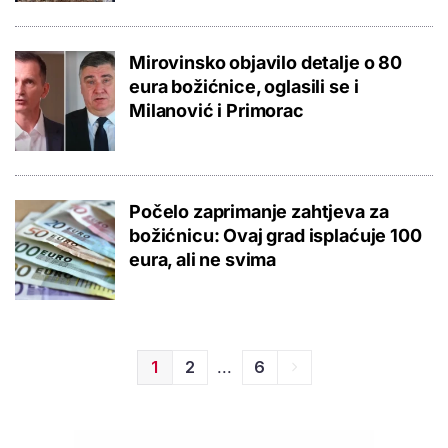
Mirovinsko objavilo detalje o 80
eura božićnice, oglasili se i
Milanović i Primorac
Počelo zaprimanje zahtjeva za
božićnicu: Ovaj grad isplaćuje 100
eura, ali ne svima
...
1
2
6