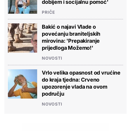
dobijem i socijalnu pomoć'
PRIČE
Bakić o najavi Vlade o
povećanju braniteljskih
mirovina: 'Prepakiranje
prijedloga Možemo!'
NOVOSTI
Vrlo velika opasnost od vrućine
do kraja tjedna: Crveno
upozorenje vlada na ovom
području
NOVOSTI