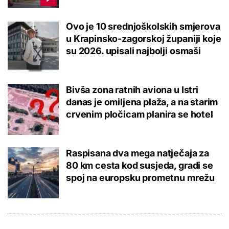
Ovo je 10 srednjoškolskih smjerova
u Krapinsko-zagorskoj županiji koje
su 2026. upisali najbolji osmaši
Bivša zona ratnih aviona u Istri
danas je omiljena plaža, a na starim
crvenim pločicam planira se hotel
Raspisana dva mega natječaja za
80 km cesta kod susjeda, gradi se
spoj na europsku prometnu mrežu