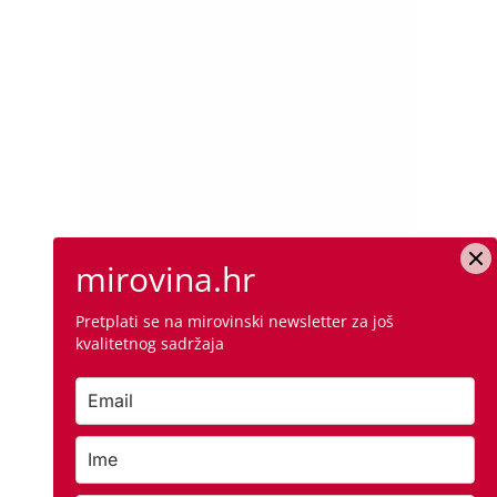
mirovina.hr
Pretplati se na mirovinski newsletter za još
kvalitetnog sadržaja