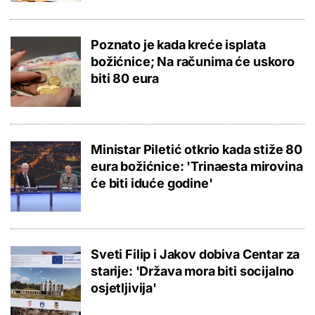
Poznato je kada kreće isplata
božićnice; Na računima će uskoro
biti 80 eura
Ministar Piletić otkrio kada stiže 80
eura božićnice: 'Trinaesta mirovina
će biti iduće godine'
Sveti Filip i Jakov dobiva Centar za
starije: 'Država mora biti socijalno
osjetljivija'