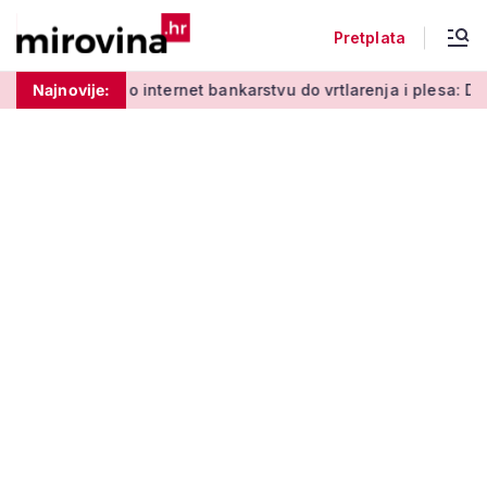
Pretplata
d učenja o internet bankarstvu do vrtlarenja i plesa: Dođite na
Najnovije: