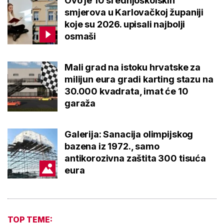
Ovo je 10 srednjoškolskih
smjerova u Karlovačkoj županiji
koje su 2026. upisali najbolji
osmaši
Mali grad na istoku hrvatske za
milijun eura gradi karting stazu na
30.000 kvadrata, imat će 10
garaža
Galerija: Sanacija olimpijskog
bazena iz 1972., samo
antikorozivna zaštita 300 tisuća
eura
TOP TEME: