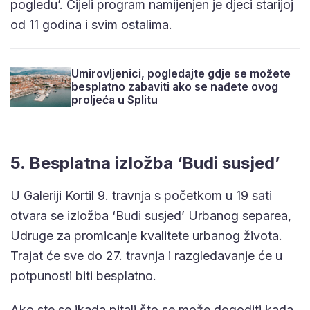
pogledu’. Cijeli program namijenjen je djeci starijoj
od 11 godina i svim ostalima.
Umirovljenici, pogledajte gdje se možete
besplatno zabaviti ako se nađete ovog
proljeća u Splitu
5. Besplatna izložba ‘Budi susjed’
U Galeriji Kortil 9. travnja s početkom u 19 sati
otvara se izložba ‘Budi susjed’ Urbanog separea,
Udruge za promicanje kvalitete urbanog života.
Trajat će sve do 27. travnja i razgledavanje će u
potpunosti biti besplatno.
Ako ste se ikada pitali što se može dogoditi kada