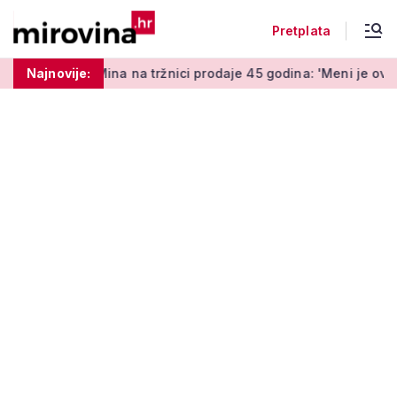
Pretplata
na tržnici prodaje 45 godina: 'Meni je ovo zabava i terapija'
Najnovije: