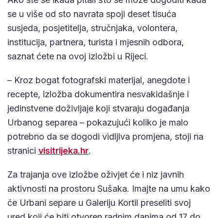
se u više od sto navrata spoji deset tisuća
susjeda, posjetitelja, stručnjaka, volontera,
institucija, partnera, turista i mjesnih odbora,
saznat ćete na ovoj izložbi u Rijeci.
– Kroz bogat fotografski materijal, anegdote i
recepte, izložba dokumentira nesvakidašnje i
jedinstvene doživljaje koji stvaraju događanja
Urbanog separea – pokazujući koliko je malo
potrebno da se dogodi vidljiva promjena, stoji na
stranici
visitrijeka.hr
.
Za trajanja ove izložbe oživjet će i niz javnih
aktivnosti na prostoru Sušaka. Imajte na umu kako
će Urbani separe u Galeriju Kortil preseliti svoj
ured koji će biti otvoren radnim danima od 17 do