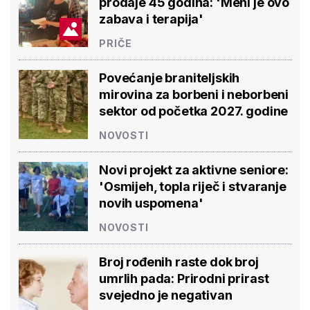
prodaje 45 godina: 'Meni je ovo
zabava i terapija'
PRIČE
Povećanje braniteljskih
mirovina za borbeni i neborbeni
sektor od početka 2027. godine
NOVOSTI
Novi projekt za aktivne seniore:
'Osmijeh, topla riječ i stvaranje
novih uspomena'
NOVOSTI
Broj rođenih raste dok broj
umrlih pada: Prirodni prirast
svejedno je negativan