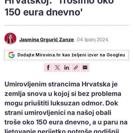
Hrvatskoj: 'Trošimo oko
150 eura dnevno'
Jasmina Grgurić Zanze
04. lipanj 2024.
Dodajte Mirovina.hr kao željeni izvor na Googleu
Umirovljenim strancima Hrvatska je
zemlja snova u kojoj si bez problema
mogu priuštiti luksuzan odmor. Dok
strani umirovljenici na našoj obali
troše oko 150 eura dnevno, a u paru na
ljetovanje nerijetko potroše godišnji