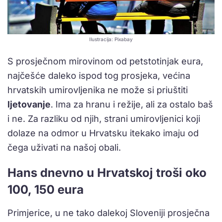
Ilustracija: Pixabay
S prosječnom mirovinom od petstotinjak eura,
najčešće daleko ispod tog prosjeka, većina
hrvatskih umirovljenika ne može si priuštiti
ljetovanje
. Ima za hranu i režije, ali za ostalo baš
i ne. Za razliku od njih, strani umirovljenici koji
dolaze na odmor u Hrvatsku itekako imaju od
čega uživati na našoj obali.
Hans dnevno u Hrvatskoj troši oko
100, 150 eura
Primjerice, u ne tako dalekoj Sloveniji prosječna