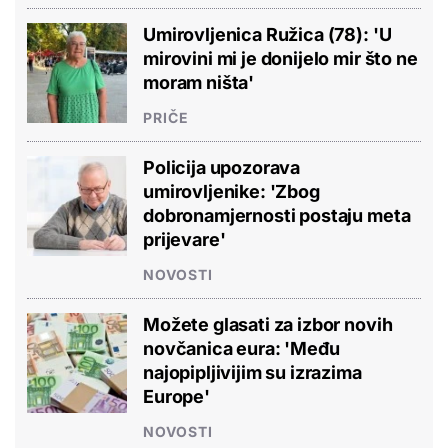
Umirovljenica Ružica (78): 'U
mirovini mi je donijelo mir što ne
moram ništa'
PRIČE
Policija upozorava
umirovljenike: 'Zbog
dobronamjernosti postaju meta
prijevare'
NOVOSTI
Možete glasati za izbor novih
novčanica eura: 'Među
najopipljivijim su izrazima
Europe'
NOVOSTI