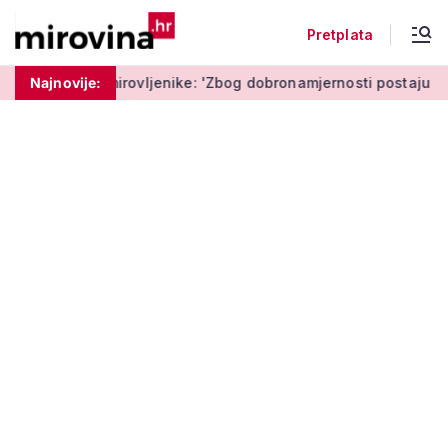
Pretplata
rovljenike: 'Zbog dobronamjernosti postaju meta prijevare'
Najnovije: