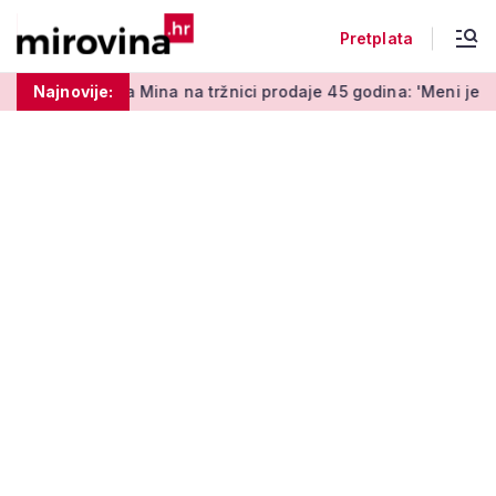
Pretplata
na na tržnici prodaje 45 godina: 'Meni je ovo zabava i terapija
Najnovije: