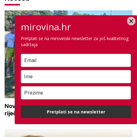
mirovina.hr
Pretplati se na mirovinski newsletter za još kvalitetnog
sadržaja
Novi projekt za aktivne seniore: 'Osmijeh, topla
Pretplati se na newsletter
riječ i stvaranje novih uspomena'