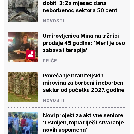
dobiti 3: Za mjesec dana
neborbenog sektora 50 centi
NOVOSTI
Umirovljenica Mina na tržnici
prodaje 45 godina: 'Meni je ovo
zabava i terapija'
PRIČE
Povećanje braniteljskih
mirovina za borbeni i neborbeni
sektor od početka 2027. godine
NOVOSTI
Novi projekt za aktivne seniore:
'Osmijeh, topla riječ i stvaranje
novih uspomena'