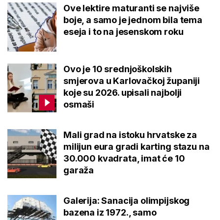
Ove lektire maturanti se najviše
boje, a samo je jednom bila tema
eseja i to na jesenskom roku
Ovo je 10 srednjoškolskih
smjerova u Karlovačkoj županiji
koje su 2026. upisali najbolji
osmaši
Mali grad na istoku hrvatske za
milijun eura gradi karting stazu na
30.000 kvadrata, imat će 10
garaža
Galerija: Sanacija olimpijskog
bazena iz 1972., samo