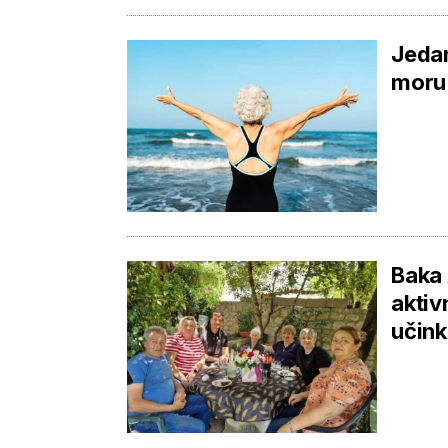
Jedan
moru 
Baka 
aktiv
učink