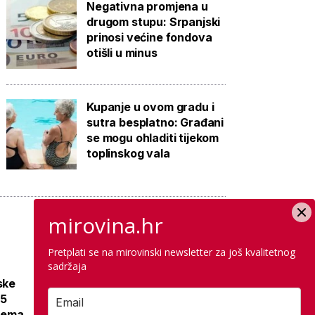
Negativna promjena u
drugom stupu: Srpanjski
prinosi većine fondova
otišli u minus
Kupanje u ovom gradu i
sutra besplatno: Građani
se mogu ohladiti tijekom
toplinskog vala
mirovina.hr
Pretplati se na mirovinski newsletter za još kvalitetnog
sadržaja
Bivša zona ratnih
ske
aviona u Istri
15
danas je omiljena
prema
plaža, a na starim