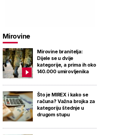
Mirovine
Mirovine branitelja:
Dijele se u dvije
kategorije, a prima ih oko
140.000 umirovljenika
Što je MIREX i kako se
računa? Važna brojka za
kategoriju štednje u
drugom stupu