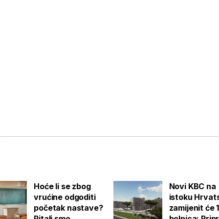
Hoće li se zbog
Novi KBC na
vrućine odgoditi
istoku Hrvat
početak nastave?
zamijenit će 
Pitali smo
bolnica: Pri