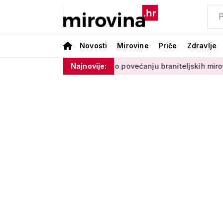
Novosti
Mirovine
Priče
Zdravlje
 negativan
Medved o povećanju braniteljskih mirovina: 'Pri
Najnovije: