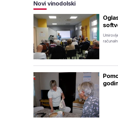
Novi vinodolski
Oglas
softv
Umirovlj
računal
Pomoć
godin