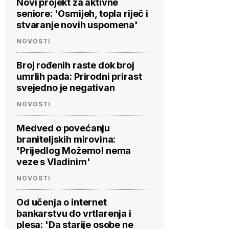
Novi projekt za aktivne
seniore: 'Osmijeh, topla riječ i
stvaranje novih uspomena'
NOVOSTI
Broj rođenih raste dok broj
umrlih pada: Prirodni prirast
svejedno je negativan
NOVOSTI
Medved o povećanju
braniteljskih mirovina:
'Prijedlog Možemo! nema
veze s Vladinim'
NOVOSTI
Od učenja o internet
bankarstvu do vrtlarenja i
plesa: 'Da starije osobe ne