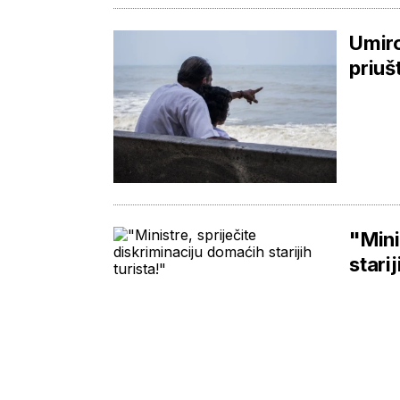
Umiro
priuš
"Mini
starij