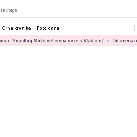
Crna kronika
Foto dana
jedlog Možemo! nema veze s Vladinim'
Od učenja o internet 