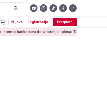
Prijava
Registracija
Pretplata
bankarstvu do vrtlarenja i plesa: 'Da starije osobe ne ostavimo