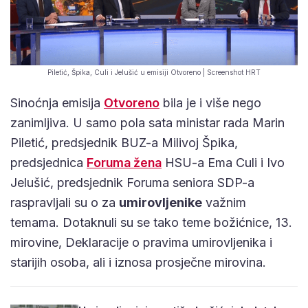
Piletić, Špika, Culi i Jelušić u emisiji Otvoreno | Screenshot HRT
Sinoćnja emisija
Otvoreno
bila je i više nego
zanimljiva. U samo pola sata ministar rada Marin
Piletić, predsjednik BUZ-a Milivoj Špika,
predsjednica
Foruma žena
HSU-a Ema Culi i Ivo
Jelušić, predsjednik Foruma seniora SDP-a
raspravljali su o za
umirovljenike
važnim
temama. Dotaknuli su se tako teme božićnice, 13.
mirovine, Deklaracije o pravima umirovljenika i
starijih osoba, ali i iznosa prosječne mirovina.