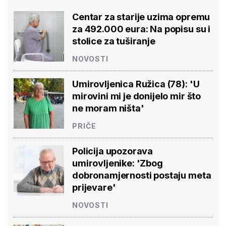
Centar za starije uzima opremu
za 492.000 eura: Na popisu su i
stolice za tuširanje
NOVOSTI
Umirovljenica Ružica (78): 'U
mirovini mi je donijelo mir što
ne moram ništa'
PRIČE
Policija upozorava
umirovljenike: 'Zbog
dobronamjernosti postaju meta
prijevare'
NOVOSTI