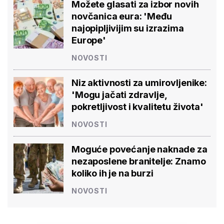
Možete glasati za izbor novih
novčanica eura: 'Među
najopipljivijim su izrazima
Europe'
NOVOSTI
Niz aktivnosti za umirovljenike:
'Mogu jačati zdravlje,
pokretljivost i kvalitetu života'
NOVOSTI
Moguće povećanje naknade za
nezaposlene branitelje: Znamo
koliko ih je na burzi
NOVOSTI