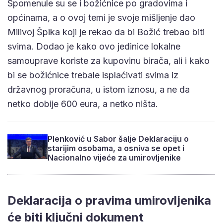
Spomenule su se i božićnice po gradovima i
općinama, a o ovoj temi je svoje mišljenje dao
Milivoj Špika koji je rekao da bi Božić trebao biti
svima. Dodao je kako ovo jedinice lokalne
samouprave koriste za kupovinu birača, ali i kako
bi se božićnice trebale isplaćivati svima iz
državnog proračuna, u istom iznosu, a ne da
netko dobije 600 eura, a netko ništa.
Plenković u Sabor šalje Deklaraciju o
starijim osobama, a osniva se opet i
Nacionalno vijeće za umirovljenike
Deklaracija o pravima umirovljenika
će biti ključni dokument