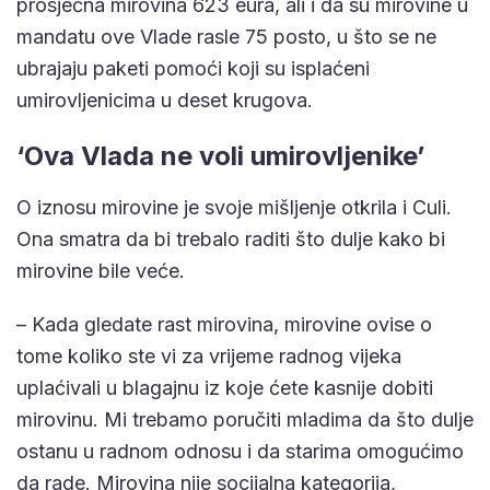
prosječna mirovina 623 eura, ali i da su mirovine u
mandatu ove Vlade rasle 75 posto, u što se ne
ubrajaju paketi pomoći koji su isplaćeni
umirovljenicima u deset krugova.
‘Ova Vlada ne voli umirovljenike’
O iznosu mirovine je svoje mišljenje otkrila i Culi.
Ona smatra da bi trebalo raditi što dulje kako bi
mirovine bile veće.
– Kada gledate rast mirovina, mirovine ovise o
tome koliko ste vi za vrijeme radnog vijeka
uplaćivali u blagajnu iz koje ćete kasnije dobiti
mirovinu. Mi trebamo poručiti mladima da što dulje
ostanu u radnom odnosu i da starima omogućimo
da rade. Mirovina nije socijalna kategorija,