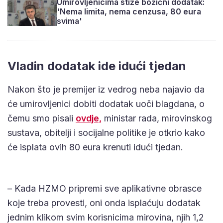
Umirovljenicima stiže božićni dodatak:
'Nema limita, nema cenzusa, 80 eura
svima'
Vladin dodatak ide idući tjedan
Nakon što je premijer iz vedrog neba najavio da
će umirovljenici dobiti dodatak uoči blagdana, o
čemu smo pisali
ovdje,
ministar rada, mirovinskog
sustava, obitelji i socijalne politike je otkrio kako
će isplata ovih 80 eura krenuti idući tjedan.
– Kada HZMO pripremi sve aplikativne obrasce
koje treba provesti, oni onda isplaćuju dodatak
jednim klikom svim korisnicima mirovina, njih 1,2