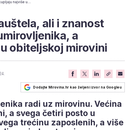
Rad na blagajni, bauštela, ali i znanost okupljaju najviše umirovljenika, a najmanje rade oni u obiteljskoj mirovini
auštela, ali i znanost
umirovljenika, a
u obiteljskoj mirovini
24.
Dodajte Mirovina.hr kao željeni izvor na Googleu
jenika radi uz mirovinu. Većina
ni, a svega četiri posto u
svega trećinu zaposlenih, a više