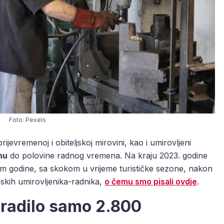
Foto: Pexels
ijevremenoj i obiteljskoj mirovini, kao i umirovljeni
nu
do polovine radnog vremena. Na kraju 2023. godine
ijekom godine, sa skokom u vrijeme turističke sezone, nakon
skih umirovljenika-radnika,
o čemu smo pisali ovdje
.
 radilo samo 2.800