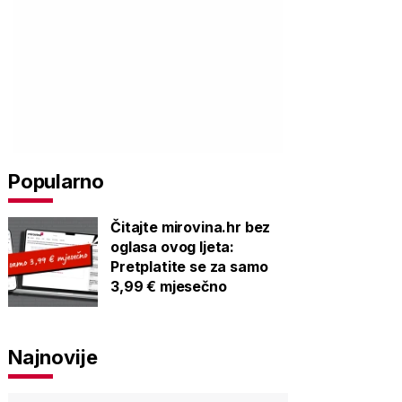
Popularno
Čitajte mirovina.hr bez
oglasa ovog ljeta:
Pretplatite se za samo
3,99 € mjesečno
Najnovije