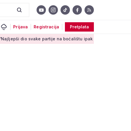
Prijava
Registracija
Pretplata
svake partije na boćalištu ipak su zajednički trenuci'
Male ta