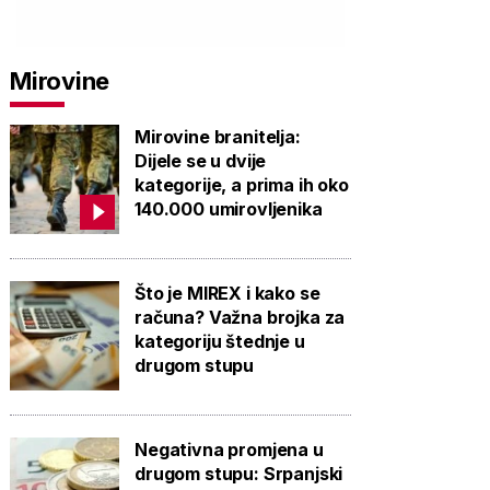
PROVJERITE
PROVJERITE
PROVJ
Mirovine
PONUDU
PONUDU
PON
Mirovine branitelja:
Dijele se u dvije
kategorije, a prima ih oko
140.000 umirovljenika
Što je MIREX i kako se
računa? Važna brojka za
kategoriju štednje u
drugom stupu
Negativna promjena u
drugom stupu: Srpanjski