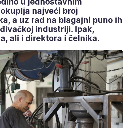
edino u jednostavnim
okuplja najveći broj
a, a uz rad na blagajni puno ih
đivačkoj industriji. Ipak,
 ali i direktora i čelnika.