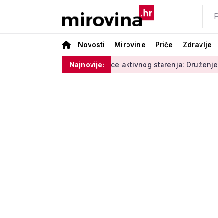
Novosti
Mirovine
Priče
Zdravlje
vlage'
Radionice aktivnog starenja: Druženje, tjelovježba i
Najnovije: