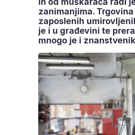
ih od muškaraca radi j
zanimanjima. Trgovina 
zaposlenih umirovljenik
je i u građevini te prera
mnogo je i znanstvenika,