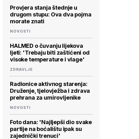
Provjera stanja štednje u
drugom stupu: Ova dva pojma
morate znati
NOVOSTI
HALMED o čuvanju lijekova
ljeti: 'Trebaju biti zaštićeni od
visoke temperature i vlage'
ZDRAVLJE
Radionice aktivnog starenja:
Druženje, tjelovježba i zdrava
prehrana za umirovljenike
NOVOSTI
Foto dana: 'Najljepši dio svake
partije na boćalištu ipak su
zajednički trenuci'