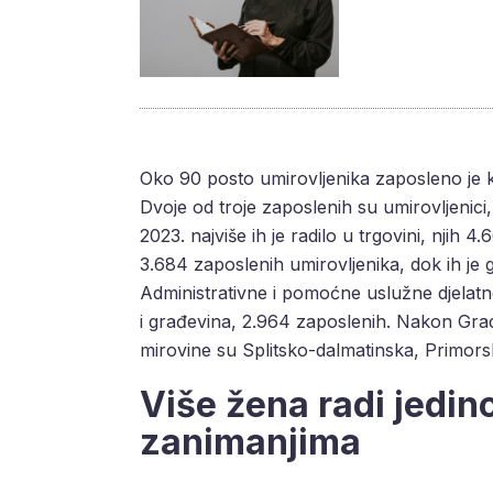
Oko 90 posto umirovljenika zaposleno je k
Dvoje od troje zaposlenih su umirovljenici,
2023. najviše ih je radilo u trgovini, njih 4
3.684 zaposlenih umirovljenika, dok ih je g
Administrativne i pomoćne uslužne djelatno
i građevina, 2.964 zaposlenih. Nakon Grad
mirovine su Splitsko-dalmatinska, Primors
Više žena radi jedin
zanimanjima