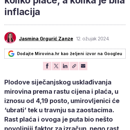
koliko plaće, a kolika je bila
inflacija
Jasmina Grgurić Zanze
12. ožujak 2024.
Dodajte Mirovina.hr kao željeni izvor na Googleu
Plodove siječanjskog usklađivanja
mirovina prema rastu cijena i plaća, u
iznosu od 4,19 posto, umirovljenici će
‘ubrati’ tek u travnju sa zaostacima.
Rast plaća i ovoga je puta bio nešto
povoljniji faktor za izračun, nego rast