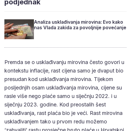
podjednak
Analiza usklađivanja mirovina: Evo kako
nas Vlada zakida za povoljnije povećanje
Premda se o usklađivanju mirovina često govori u
kontekstu inflacije, rast cijena samo je dvaput bio
presudan kod usklađivanja mirovina. Tijekom
posljednjih osam usklađivanja mirovina, cijene su
rasle više nego plaće samo u siječnju 2022. i u
siječnju 2023. godine. Kod preostalih šest
usklađivanja, rast plaća bio je veći. Rast mirovina
usklađivanjem tako u prvom redu možemo
‘zahvaliti’ rastu prosječne bruto plaće u Hrvatskoj.