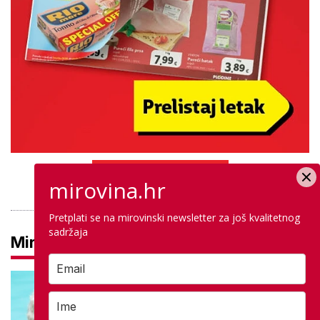
PROVJERITE PONUDU
mirovina.hr
Pretplati se na mirovinski newsletter za još kvalitetnog
sadržaja
Mirovine