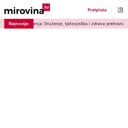
Pretplata
: Druženje, tjelovježba i zdrava prehrana za umirovljenike
Najnovije: