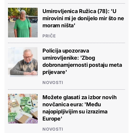
Umirovljenica Ružica (78): 'U
mirovini mi je donijelo mir što ne
moram ništa'
PRIČE
Policija upozorava
umirovljenike: 'Zbog
dobronamjernosti postaju meta
prijevare'
NOVOSTI
Možete glasati za izbor novih
novčanica eura: 'Među
najopipljivijim su izrazima
Europe'
NOVOSTI