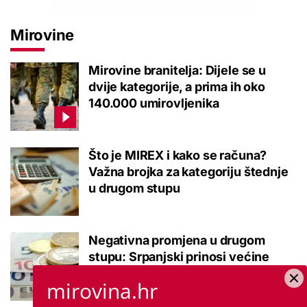
Mirovine
Mirovine branitelja: Dijele se u
dvije kategorije, a prima ih oko
140.000 umirovljenika
Što je MIREX i kako se računa?
Važna brojka za kategoriju štednje
u drugom stupu
Negativna promjena u drugom
stupu: Srpanjski prinosi većine
fondova otišli u minus
mirovina.hr