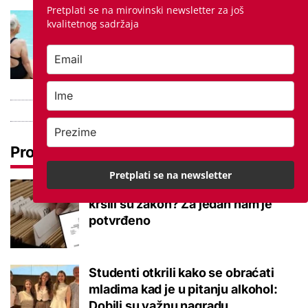
Pretplati se na mirovinski newsletter za još
Kupanje u ovom gradu i sutra
kvalitetnog sadržaja
besplatno: Građani se mogu
ohladiti tijekom toplinskog vala
Pročitaj još
Pretplati se na newsletter
Promjena prakse za sve SC-ove,
kršili su zakon? Za jedan nam je
potvrđeno
Studenti otkrili kako se obraćati
mladima kad je u pitanju alkohol:
Dobili su važnu nagradu