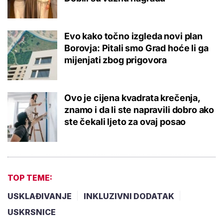
Evo kako točno izgleda novi plan
Borovja: Pitali smo Grad hoće li ga
mijenjati zbog prigovora
Ovo je cijena kvadrata krečenja,
znamo i da li ste napravili dobro ako
ste čekali ljeto za ovaj posao
TOP TEME:
USKLAĐIVANJE
INKLUZIVNI DODATAK
USKRSNICE