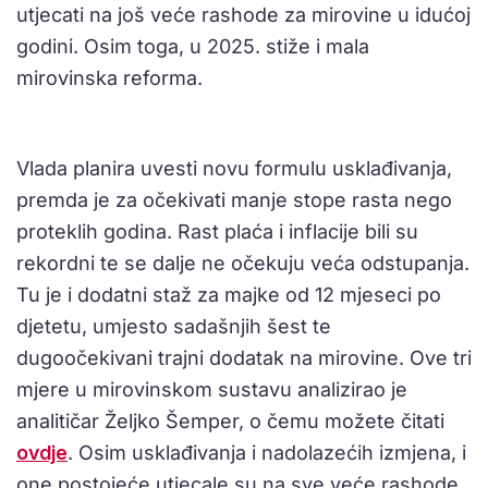
utjecati na još veće rashode za mirovine u idućoj
godini. Osim toga, u 2025. stiže i mala
mirovinska reforma.
Vlada planira uvesti novu formulu usklađivanja,
premda je za očekivati manje stope rasta nego
proteklih godina. Rast plaća i inflacije bili su
rekordni te se dalje ne očekuju veća odstupanja.
Tu je i dodatni staž za majke od 12 mjeseci po
djetetu, umjesto sadašnjih šest te
dugoočekivani trajni dodatak na mirovine. Ove tri
mjere u mirovinskom sustavu analizirao je
analitičar Željko Šemper, o čemu možete čitati
ovdje
. Osim usklađivanja i nadolazećih izmjena, i
one postojeće utjecale su na sve veće rashode.