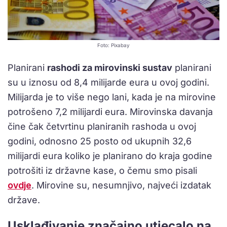
Foto: Pixabay
Planirani
rashodi za mirovinski sustav
planirani
su u iznosu od 8,4 milijarde eura u ovoj godini.
Milijarda je to više nego lani, kada je na mirovine
potrošeno 7,2 milijardi eura. Mirovinska davanja
čine čak četvrtinu planiranih rashoda u ovoj
godini, odnosno 25 posto od ukupnih 32,6
milijardi eura koliko je planirano do kraja godine
potrošiti iz državne kase, o čemu smo pisali
ovdje
. Mirovine su, nesumnjivo, najveći izdatak
države.
Usklađivanje značajno utjecalo na