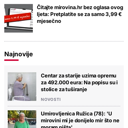
Čitajte mirovina.hr bez oglasa ovog
ljeta: Pretplatite se za samo 3,99 €
mjesečno
Najnovije
Centar za starije uzima opremu
za 492.000 eura: Na popisu su i
stolice za tuširanje
NOVOSTI
Umirovljenica Ružica (78): 'U
mirovini mi je donijelo mir što ne
moram ništa'