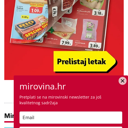
mirovina.hr
PROVJERITE PONUDU
Pretplati se na mirovinski newsletter za još
kvalitetnog sadržaja
Mirovine