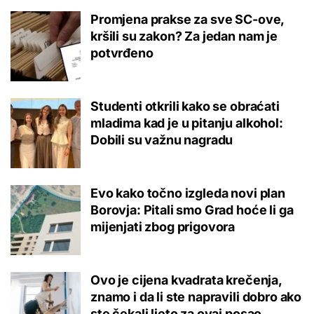
Promjena prakse za sve SC-ove,
kršili su zakon? Za jedan nam je
potvrđeno
Studenti otkrili kako se obraćati
mladima kad je u pitanju alkohol:
Dobili su važnu nagradu
Evo kako točno izgleda novi plan
Borovja: Pitali smo Grad hoće li ga
mijenjati zbog prigovora
Ovo je cijena kvadrata krečenja,
znamo i da li ste napravili dobro ako
ste čekali ljeto za ovaj posao