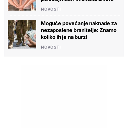
NOVOSTI
Moguće povećanje naknade za
nezaposlene branitelje: Znamo
koliko ih je na burzi
NOVOSTI