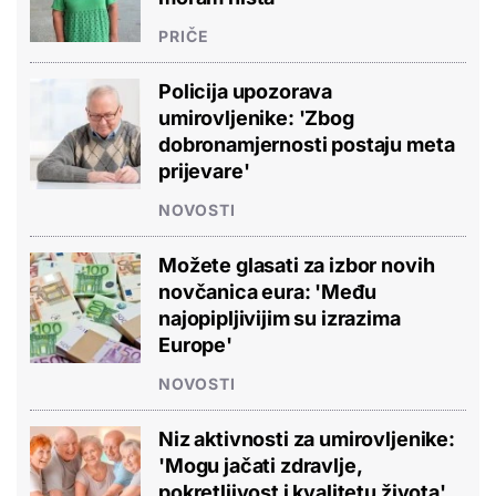
PRIČE
Policija upozorava
umirovljenike: 'Zbog
dobronamjernosti postaju meta
prijevare'
NOVOSTI
Možete glasati za izbor novih
novčanica eura: 'Među
najopipljivijim su izrazima
Europe'
NOVOSTI
Niz aktivnosti za umirovljenike:
'Mogu jačati zdravlje,
pokretljivost i kvalitetu života'