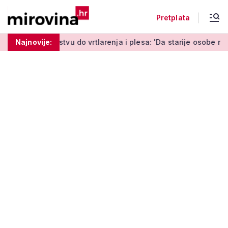
Pretplata
vu do vrtlarenja i plesa: 'Da starije osobe ne ostavimo same'
Najnovije: