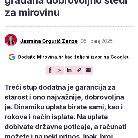
građana dobrovoljno štedi
za mirovinu
Jasmina Grgurić Zanze
05. lipanj 2025.
Dodajte Mirovina.hr kao željeni izvor na Googleu
Treći stup dodatna je garancija za
starost i ono najvažnije, dobrovoljna
je. Dinamiku uplata birate sami, kao i
rokove i način isplate. Na uplate
dobivate državne poticaje, a računati
možete i na neki prinos. Ipak, broj