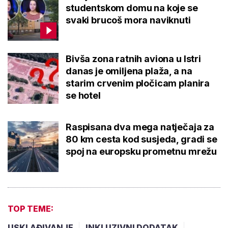
studentskom domu na koje se
svaki brucoš mora naviknuti
Bivša zona ratnih aviona u Istri
danas je omiljena plaža, a na
starim crvenim pločicam planira
se hotel
Raspisana dva mega natječaja za
80 km cesta kod susjeda, gradi se
spoj na europsku prometnu mrežu
TOP TEME:
USKLAĐIVANJE
INKLUZIVNI DODATAK