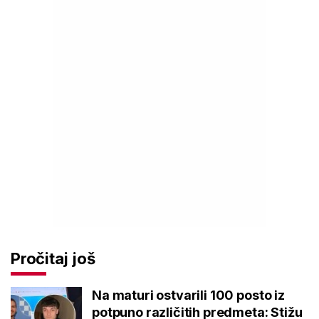
Pročitaj još
Na maturi ostvarili 100 posto iz
potpuno različitih predmeta: Stižu