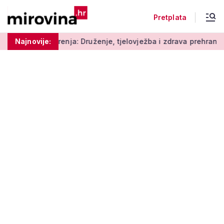
Pretplata
enja: Druženje, tjelovježba i zdrava prehrana za umirovljenike
Najnovije: