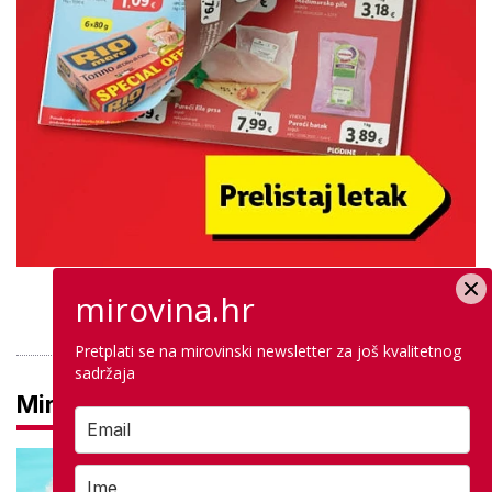
mirovina.hr
PROVJERITE PONUDU
Pretplati se na mirovinski newsletter za još kvalitetnog
sadržaja
Mirovine