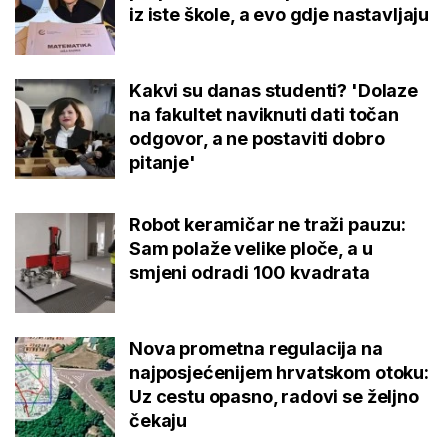
iz iste škole, a evo gdje nastavljaju
Kakvi su danas studenti? 'Dolaze
na fakultet naviknuti dati točan
odgovor, a ne postaviti dobro
pitanje'
Robot keramičar ne traži pauzu:
Sam polaže velike ploče, a u
smjeni odradi 100 kvadrata
Nova prometna regulacija na
najposjećenijem hrvatskom otoku:
Uz cestu opasno, radovi se željno
čekaju