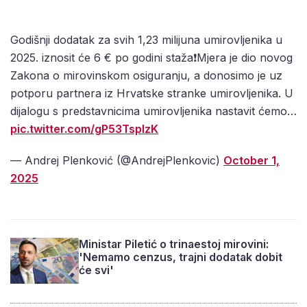
Godišnji dodatak za svih 1,23 milijuna umirovljenika u
2025. iznosit će 6 € po godini staža❗️Mjera je dio novog
Zakona o mirovinskom osiguranju, a donosimo je uz
potporu partnera iz Hrvatske stranke umirovljenika. U
dijalogu s predstavnicima umirovljenika nastavit ćemo…
pic.twitter.com/gP53TsplzK
— Andrej Plenković (@AndrejPlenkovic)
October 1,
2025
Ministar Piletić o trinaestoj mirovini:
'Nemamo cenzus, trajni dodatak dobit
će svi'