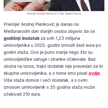
Premijer Andrej Plenković | Foto: Pexels/Canva
Premijer Andrej Plenković je danas na
Međunarodni dan starijih osoba objavio da će
godišnji dodatak
za svih 1,23 milijuna
umirovljenika u 2025. godini iznositi šest eura po
godini staža. Ovo je puno manje nego što su
umirovljeničke udruge i stranke očekivale. Bez
obzira na iznos, trajni dodatak nije pravedan za tri
skupine umirovljenika, a o tome smo pisali
ovdje
.
Više staža donosi i veći dodatak, a s ovim
iznosom umirovljenik s 35 godina staža može
očekivati 210 eura.