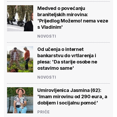
Medved o povećanju
braniteljskih mirovina:
'Prijedlog Možemo! nema veze
s Vladinim'
NOVOSTI
Od učenja o internet
bankarstvu do vrtlarenja i
plesa: 'Da starije osobe ne
ostavimo same'
NOVOSTI
Umirovljenica Jasmina (62):
'Imam mirovinu od 290 eura, a
dobijem i socijalnu pomoć'
PRIČE