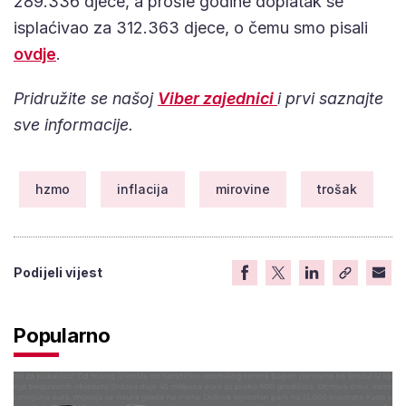
289.336 djece, a prošle godine doplatak se
isplaćivao za 312.363 djece, o čemu smo pisali
ovdje
.
Pridružite se našoj
Viber zajednici
i prvi saznajte
sve informacije.
hzmo
inflacija
mirovine
trošak
Podijeli vijest
Popularno