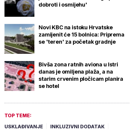
dobroti i osmijehu'
Novi KBC na istoku Hrvatske
zamijenit će 15 bolnica: Priprema
se 'teren' za početak gradnje
Bivša zona ratnih aviona u Istri
danas je omiljena plaža, a na
starim crvenim pločicam planira
se hotel
TOP TEME:
USKLAĐIVANJE
INKLUZIVNI DODATAK