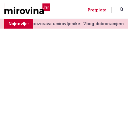
Pretplata
Policija upozorava umirovljenike: 'Zbog dobronamjernosti pos
Najnovije: