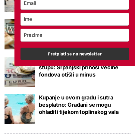
Što je MIREX i kako se računa?
Važna brojka za kategoriju štednje
u drugom stupu
Pretplati se na newsletter
Negativna promjena u drugom
stupu: Srpanjski prinosi većine
fondova otišli u minus
Kupanje u ovom gradu i sutra
besplatno: Građani se mogu
ohladiti tijekom toplinskog vala