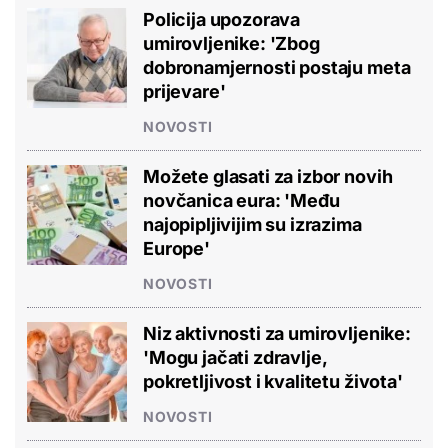
Policija upozorava
umirovljenike: 'Zbog
dobronamjernosti postaju meta
prijevare'
NOVOSTI
Možete glasati za izbor novih
novčanica eura: 'Među
najopipljivijim su izrazima
Europe'
NOVOSTI
Niz aktivnosti za umirovljenike:
'Mogu jačati zdravlje,
pokretljivost i kvalitetu života'
NOVOSTI