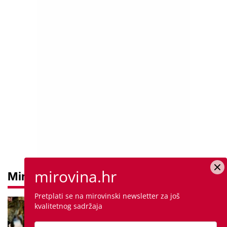
mirovina.hr
Mirovine
Pretplati se na mirovinski newsletter za još
Mirovine branitelja: Dijele se u
kvalitetnog sadržaja
dvije kategorije, a prima ih oko
140.000 umirovljenika