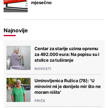
mjesečno
Najnovije
Centar za starije uzima opremu
za 492.000 eura: Na popisu su i
stolice za tuširanje
NOVOSTI
Umirovljenica Ružica (78): 'U
mirovini mi je donijelo mir što ne
moram ništa'
PRIČE