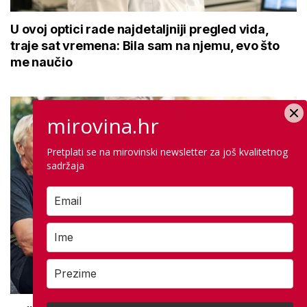
U ovoj optici rade najdetaljniji pregled vida,
traje sat vremena: Bila sam na njemu, evo što
me naučio
mirovina.hr
Pretplati se na mirovinski newsletter za još kvalitetnog
sadržaja