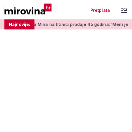
Pretplata
 Mina na tržnici prodaje 45 godina: 'Meni je ovo zabava i terapi
Najnovije: