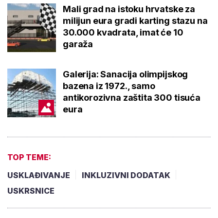
Mali grad na istoku hrvatske za
milijun eura gradi karting stazu na
30.000 kvadrata, imat će 10
garaža
Galerija: Sanacija olimpijskog
bazena iz 1972., samo
antikorozivna zaštita 300 tisuća
eura
TOP TEME:
USKLAĐIVANJE
INKLUZIVNI DODATAK
USKRSNICE