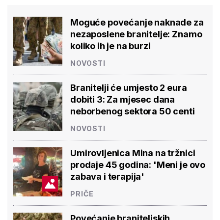
Moguće povećanje naknade za
nezaposlene branitelje: Znamo
koliko ih je na burzi
NOVOSTI
Branitelji će umjesto 2 eura
dobiti 3: Za mjesec dana
neborbenog sektora 50 centi
NOVOSTI
Umirovljenica Mina na tržnici
prodaje 45 godina: 'Meni je ovo
zabava i terapija'
PRIČE
Povećanje braniteljskih