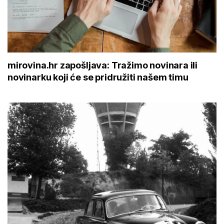
mirovina.hr zapošljava: Tražimo novinara ili
novinarku koji će se pridružiti našem timu