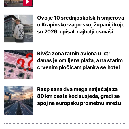
Ovo je 10 srednjoškolskih smjerova
u Krapinsko-zagorskoj županiji koje
su 2026. upisali najbolji osmaši
Bivša zona ratnih aviona u Istri
danas je omiljena plaža, a na starim
crvenim pločicam planira se hotel
Raspisana dva mega natječaja za
80 km cesta kod susjeda, gradi se
spoj na europsku prometnu mrežu