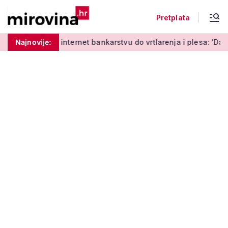
Pretplata
d učenja o internet bankarstvu do vrtlarenja i plesa: 'Da star
Najnovije: