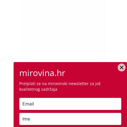
mirovina.hr
Pretplati se na mirovinski newsletter za još
kvalitetnog sadržaja