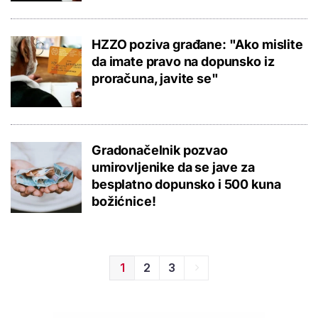
HZZO poziva građane: "Ako mislite
da imate pravo na dopunsko iz
proračuna, javite se"
Gradonačelnik pozvao
umirovljenike da se jave za
besplatno dopunsko i 500 kuna
božićnice!
1
2
3